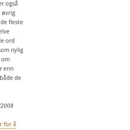
er også
 øvrig
 de fleste
elve
de ord
som nylig
e om
er enn
 både de
3/2008
r for å