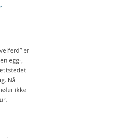
r
velferd” er
den egg-,
ettstedet
ng. Nå
nøler ikke
ur.