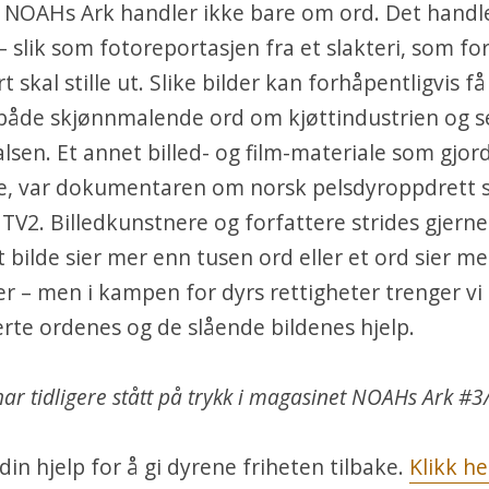
 NOAHs Ark handler ikke bare om ord. Det handl
– slik som fotoreportasjen fra et slakteri, som for
skal stille ut. Slike bilder kan forhåpentligvis få
e både skjønnmalende ord om kjøttindustrien og s
halsen. Et annet billed- og film-materiale som gjor
ge, var dokumentaren om norsk pelsdyroppdrett 
å TV2. Billedkunstnere og forfattere strides gjern
t bilde sier mer enn tusen ord eller et ord sier m
er – men i kampen for dyrs rettigheter trenger vi
rte ordenes og de slående bildenes hjelp.
har tidligere stått på trykk i magasinet NOAHs Ark #
din hjelp for å gi dyrene friheten tilbake.
Klikk he