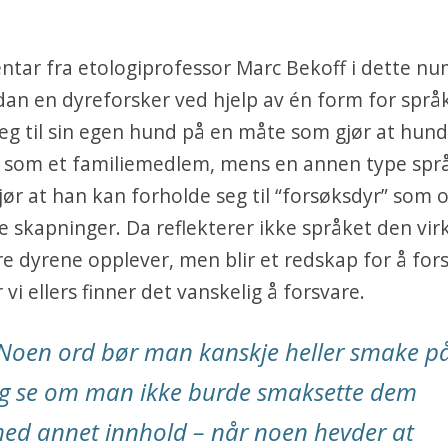
tar fra etologiprofessor Marc Bekoff i dette n
dan en dyreforsker ved hjelp av én form for språ
eg til sin egen hund på en måte som gjør at hun
 som et familiemedlem, mens en annen type språ
jør at han kan forholde seg til “forsøksdyr” som 
e skapninger. Da reflekterer ikke språket den virk
e dyrene opplever, men blir et redskap for å for
vi ellers finner det vanskelig å forsvare.
Noen ord bør man kanskje heller smake på
g se om man ikke burde smaksette dem
ed annet innhold – når noen hevder at