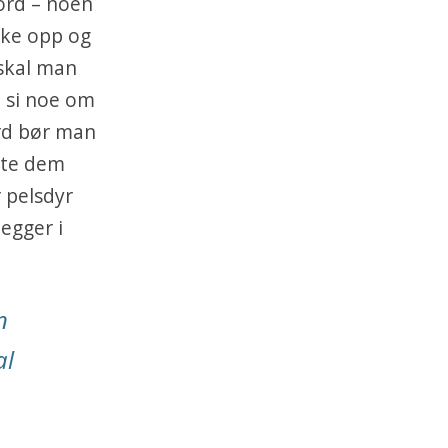
ord – noen
rke opp og
 skal man
n si noe om
ord bør man
tte dem
 pelsdyr
egger i
n
al