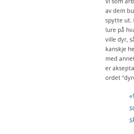
Vi som arb
av dem bur
spytte ut.
lure på hv
ville dyr,
kanskje h
med annet 
er aksepta
ordet “dyr
«
s
s