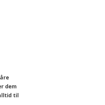
våre
ker dem
ltid til