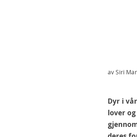
av Siri Ma
Dyr i vå
lover og
gjennom 
deres fo