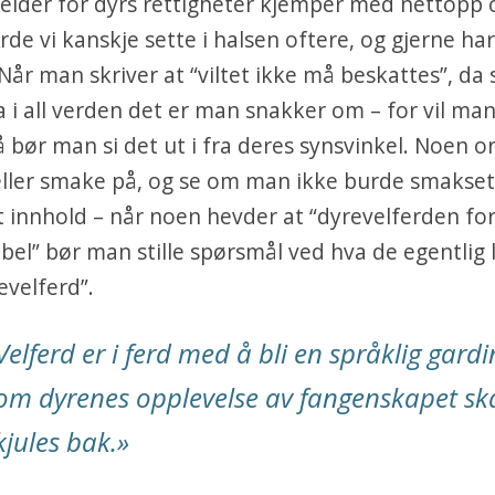
eider for dyrs rettigheter kjemper med nettopp 
de vi kanskje sette i halsen oftere, og gjerne ha
 Når man skriver at “viltet ikke må beskattes”, da
a i all verden det er man snakker om – for vil ma
 så bør man si det ut i fra deres synsvinkel. Noen 
eller smake på, og se om man ikke burde smakse
innhold – når noen hevder at “dyrevelferden for
bel” bør man stille spørsmål ved hva de egentlig l
evelferd”.
Velferd er i ferd med å bli en språklig gardi
om dyrenes opplevelse av fangenskapet sk
kjules bak.»