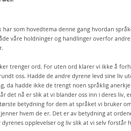
 har som hovedtema denne gang hvordan språk
åde våre holdninger og handlinger overfor andre
r.
er trenger ord. For uten ord klarer vi ikke å for
 rundt oss. Hadde de andre dyrene levd sine liv ut
g, da hadde ikke de trengt noen språklig anerkje
r det nå er slik at vi blander oss inn i deres liv, e
største betydning for dem at språket vi bruker 
kjenner hvem de er. Det er av betydning at orden
 dyrenes opplevelser og liv slik at vi selv forstår 