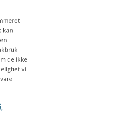
ummeret
k kan
den
kbruk i
om de ikke
elighet vi
svare
,