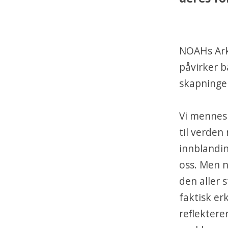
NOAHs Ark
påvirker b
skapninge
Vi mennesk
til verden
innblandin
oss. Men nå
den aller 
faktisk er
reflekterer