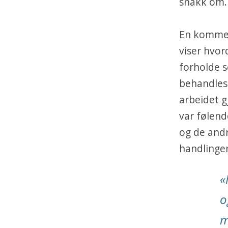
snakk om.
En kommen
viser hvor
forholde s
behandles
arbeidet g
var følend
og de andr
handlinger 
«
o
m