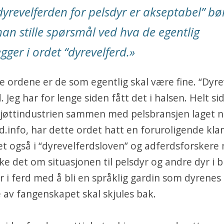
dyrevelferden for pelsdyr er akseptabel” bø
an stille spørsmål ved hva de egentlig
egger i ordet “dyrevelferd.»
te ordene er de som egentlig skal være fine. “Dyre
d. Jeg har for lenge siden fått det i halsen. Helt si
kjøttindustrien sammen med pelsbransjen laget n
d.info, har dette ordet hatt en foruroligende kla
det også i “dyrevelferdsloven” og adferdsforskere 
e det om situasjonen til pelsdyr og andre dyr i b
er i ferd med å bli en språklig gardin som dyrenes
 av fangenskapet skal skjules bak.