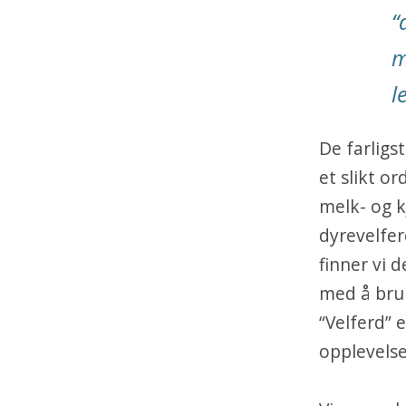
“
m
l
De farligs
et slikt or
melk- og 
dyrevelfer
finner vi 
med å bruk
“Velferd” 
opplevelse