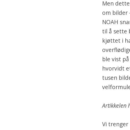
Men dette
om bilder 
NOAH snart 
til å sett
kjøttet i 
overflødi
ble vist p
hvorvidt e
tusen bild
velformule
Artikkelen 
Vi trenger 