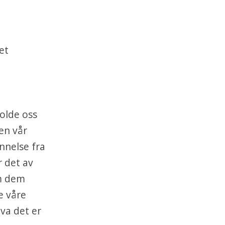
et
holde oss
en vår
nnelse fra
r det av
om dem
e våre
hva det er