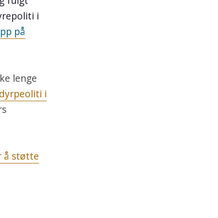
g fulgt
epoliti i
pp på
ke lenge
yrpeoliti i
rs
r å støtte