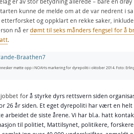
lag er av stor betydning allerede – bare en drø
tarten kunne de melde om at de var nedrent i sa
 etterforsket og oppklart en rekke saker, inklude
erson nå er
dømt til seks månders fengsel for å b
att
.
nnesker møtte opp i NOAHs markering for dyrepoliti i oktober 2014. Foto: Erli
jobbet fo
r å styrke dyrs rettsvern siden organis
or 26 år siden. Et eget dyrepoliti har vært en helt
te arbeidet de siste årene. Vi har bl.a. hatt kont
asjon til politiet, Mattilsynet, politikere, forsker