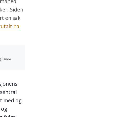
y måned
ker. Siden
rt en sak
rutalt ha
ng Pande
asjonens
 sentral
akt med og
e og