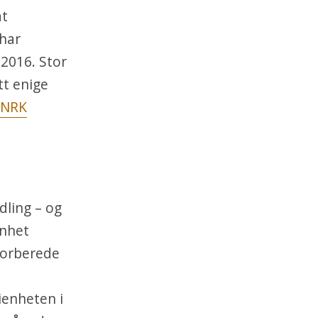
at
 har
i 2016. Stor
tt enige
NRK
dling – og
enhet
forberede
tienheten i