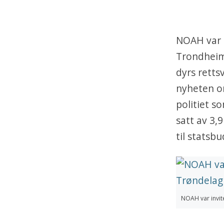
NOAH var t
Trondheim 
dyrs retts
nyheten om
politiet so
satt av 3,9
til statsbu
NOAH var invite