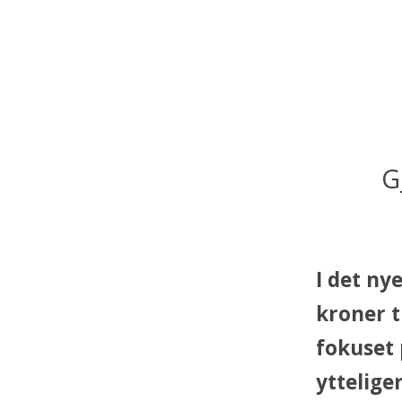
G
I det ny
kroner t
fokuset 
ytteliger