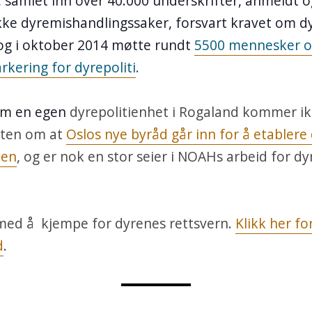
 samlet inn over 40.000 underskrifter, anmeldt o
ke dyremishandlingssaker, forsvart kravet om dyr
og i oktober 2014 møtte rundt
5500 mennesker o
kering for dyrepoliti
.
om en egen
dyrepolitienhet i Rogaland kommer ik
eten om at
Oslos nye byråd går inn for å etablere d
den
, og er nok en stor seier i NOAHs arbeid for dy
 med å kjempe for dyrenes rettsvern.
Klikk her fo
d
.