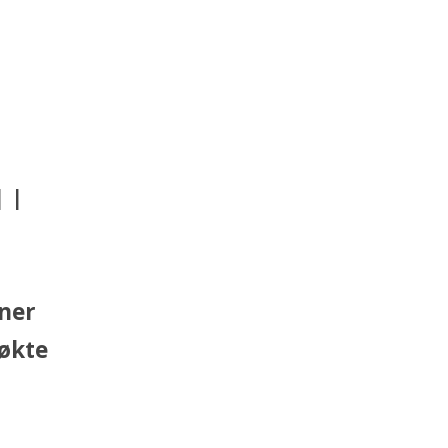
 I
oner
 økte