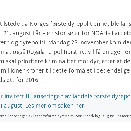
ilstede da Norges første dyrepolitienhet ble lans
21. august i år – en stor seier for NOAHs i arbeid
vern og dyrepoliti. Mandag 23. november kom den
 at også Rogaland politidistrikt vil få en egen en
m skal prioritere kriminalitet mot dyr, etter at det
 millioner kroner til dette formålet i det endelige
dsjett for 2016.
rt til lanseringen av landets første dyrepoliti i Sør-Trøndelag i august. Les me