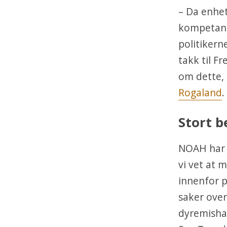
– Da enhet
kompetanse
politikerne
takk til F
om dette, 
Rogaland
.
Stort b
NOAH har h
vi vet at 
innenfor p
saker over
dyremishan