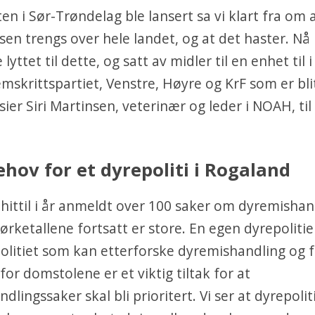
en i Sør-Trøndelag ble lansert sa vi klart fra om 
n trengs over hele landet, og at det haster. Nå
 lyttet til dette, og satt av midler til en enhet til 
remskrittspartiet, Venstre, Høyre og KrF som er bli
sier Siri Martinsen, veterinær og leder i NOAH, til
ehov for et dyrepoliti i Rogaland
ittil i år anmeldt over 100 saker om dyremishan
mørketallene fortsatt er store. En egen dyrepoliti
olitiet som kan etterforske dyremishandling og 
for domstolene er et viktig tiltak for at
dlingssaker skal bli prioritert. Vi ser at dyrepoli