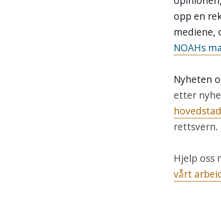
opinionen,
opp en rek
mediene, 
NOAHs mar
Nyheten 
etter nyh
hovedsta
rettsvern.
Hjelp oss
vårt arbei