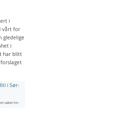
ert i
 vårt for
 gledelige
het i
 har blitt
 forslaget
r om saken
her
.