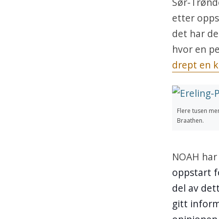
Sør-Trønde
etter opps
det har de
hvor en p
drept en k
Flere tusen me
Braathen.
NOAH har 
oppstart f
del av det
gitt inform