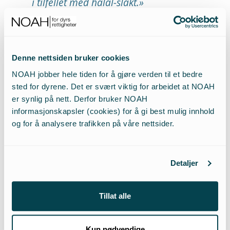
i tilfellet med halal-slakt.»
– Vi får en ny lov for dyr som nå skal hete
”dyrevelferdslov” – hvilke tanker gjør du deg rundt dette
begrepet?
Denne nettsiden bruker cookies
NOAH jobber hele tiden for å gjøre verden til et bedre
sted for dyrene. Det er svært viktig for arbeidet at NOAH
– Jeg vil tro at folk kan tenke at en velferdslov er
er synlig på nett. Derfor bruker NOAH
bedre for dyrene. Det er forestillingen om
informasjonskapsler (cookies) for å gi best mulig innhold
velferdsstaten som da toner frem – at man nå skal
og for å analysere trafikken på våre nettsider.
lage en velferdsstat for dyr.
– Men det skal fortsatt være tillatt med f.eks. bur for
Detaljer
høner og pelsdyr. Er det likevel positivt at man innfører
mer positivt ladde begreper?
Tillat alle
– Nei, da risikerer det å bare bli et spill med ord og
Kun nødvendige