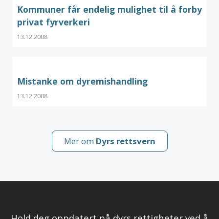
Kommuner får endelig mulighet til å forby
privat fyrverkeri
13.12.2008
Mistanke om dyremishandling
13.12.2008
Mer om
Dyrs rettsvern
Hold deg oppdatert på dyrs rettigheter ved å