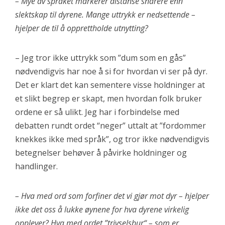
– Mye av språket markerer distanse snarere enn
slektskap til dyrene. Mange uttrykk er nedsettende –
hjelper de til å opprettholde utnytting?
– Jeg tror ikke uttrykk som ”dum som en gås”
nødvendigvis har noe å si for hvordan vi ser på dyr.
Det er klart det kan sementere visse holdninger at
et slikt begrep er skapt, men hvordan folk bruker
ordene er så ulikt. Jeg har i forbindelse med
debatten rundt ordet “neger” uttalt at ”fordommer
knekkes ikke med språk”, og tror ikke nødvendigvis
betegnelser behøver å påvirke holdninger og
handlinger.
– Hva med ord som forfiner det vi gjør mot dyr – hjelper
ikke det oss å lukke øynene for hva dyrene virkelig
opplever? Hva med ordet ”trivselsbur“ – som er