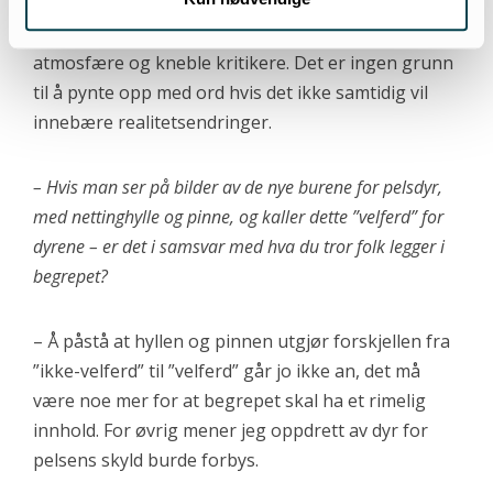
en uthuling av ordene. Det blir igjen en form for
manipulering, ordbruk som skal skape en vennlig
atmosfære og kneble kritikere. Det er ingen grunn
til å pynte opp med ord hvis det ikke samtidig vil
innebære realitetsendringer.
– Hvis man ser på bilder av de nye burene for pelsdyr,
med nettinghylle og pinne, og kaller dette ”velferd” for
dyrene – er det i samsvar med hva du tror folk legger i
begrepet?
– Å påstå at hyllen og pinnen utgjør forskjellen fra
”ikke-velferd” til ”velferd” går jo ikke an, det må
være noe mer for at begrepet skal ha et rimelig
innhold. For øvrig mener jeg oppdrett av dyr for
pelsens skyld burde forbys.