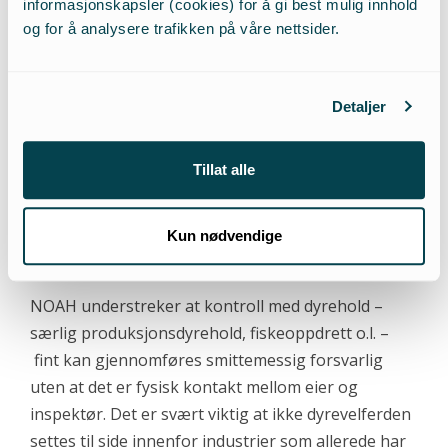
Når flere instanser og Mattilsynet selv lemper på
informasjonskapsler (cookies) for å gi best mulig innhold
krav i andre sektorer for å holde kapasiteten oppe,
og for å analysere trafikken på våre nettsider.
mener NOAH det er helt essensielt at Mattilsynet
også opprettholder dyrevernnemndenes rett til å
Detaljer
inspisere for å sikre at dyremishandling og
vanskjøtsel ikke går under radaren. Dette blir
spesielt viktig i tiden vi har i møte, hvor mange vil
Tillat alle
befinne seg i en situasjon hvor man vil måtte
oppholde seg i karantene. Da gjelder det å bruke
Kun nødvendige
alle tilgjengelige ressurser.
NOAH understreker at kontroll med dyrehold –
særlig produksjonsdyrehold, fiskeoppdrett o.l. –
fint kan gjennomføres smittemessig forsvarlig
uten at det er fysisk kontakt mellom eier og
inspektør. Det er svært viktig at ikke dyrevelferden
settes til side innenfor industrier som allerede har