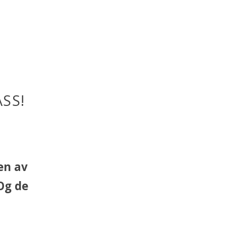
SS!
en av
Og de