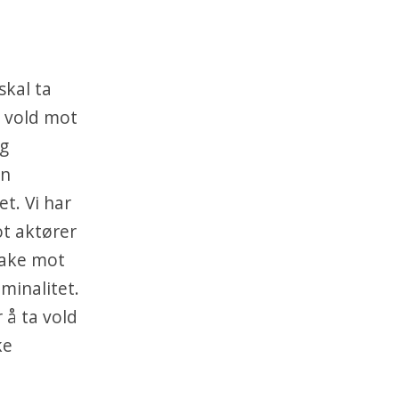
skal ta
g vold mot
og
en
et. Vi har
ot aktører
bake mot
iminalitet.
 å ta vold
ke