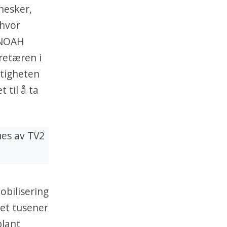
nesker,
 hvor
 NOAH
retæren i
ktigheten
 til å ta
obilisering
let tusener
lant