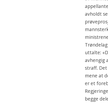
appellante
avholdt se
prøveprosj
mannsterk 
ministrene
Trøndelag 
uttalte: «
avhengig a
straff. De
mene at det
er et for
Regjeringe
begge dele