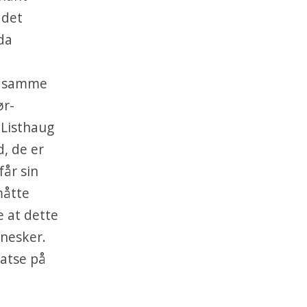
 det
da
De samme
ør-
 Listhaug
d, de er
år sin
måtte
e at dette
nesker.
satse på