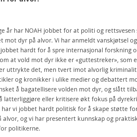
 år har NOAH jobbet for at politi og rettsvesen 
et mot dyr på alvor. Vi har anmeldt vanskjøtsel o
r jobbet hardt for å spre internasjonal forskning 
m at vold mot dyr ikke er «guttestreker», som 
er uttrykte det, men tvert imot alvorlig kriminalit
tikler og kronikker i ulike medier og debattert m
sket å bagatellisere volden mot dyr, og slått til
 latterliggjøre eller kritisere økt fokus på dyrekr
 har vi jobbet hardt politisk for å skape støtte for
 alvor, og vi har presentert kunnskap og praktis
for politikerne.