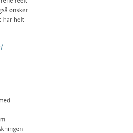
rene reelt
også ønsker
 har helt
H
 med
om
rskningen