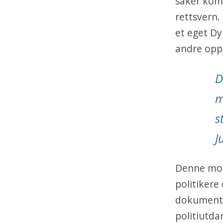
saker komm
rettsvern.
et eget Dy
andre oppg
D
m
s
J
Denne mod
politikere
dokumenta
politiutda