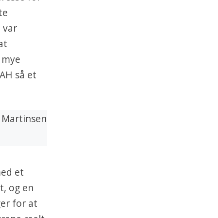
te
 var
at
t mye
OAH så et
med et
t, og en
er for at