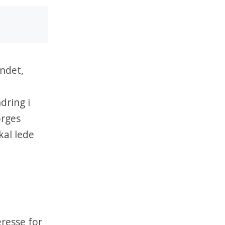
ndet,
dring i
orges
kal lede
eresse for