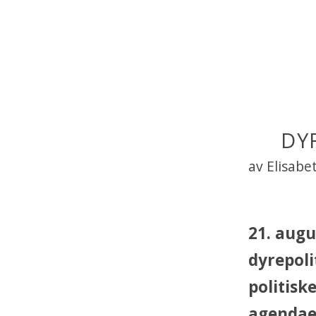
DY
av Elisab
21. augu
dyrepoli
politisk
agendaen