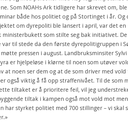
ne. Som NOAHs Ark tidligere har skrevet om, ble
minar både hos politiet og på Stortinget i år. Og 
ektet om dyrepoliti ble lansert i april, var det en
ministerbukett som stilte seg bak initiativet. 
 var til stede da den første dyrepolitigruppen i S
møtte pressen i august. Landbruksminsiter Sylvi
Dyra er hjelpeløse i klørne til noen som utøver vol
v at noen ser dem og at de som driver med vold f
t er også viktig å få opp straffenivået. Til de som 
te tiltaket er å prioritere feil, vil jeg understrek
ebyggende tiltak i kampen også mot vold mot men
n har styrket politiet med 700 stillinger – vi skal 
r.»