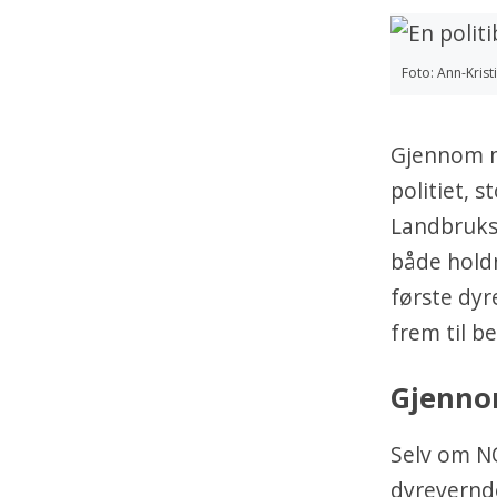
Foto: Ann-Kris
Gjennom m
politiet, 
Landbruks
både holdn
første dyr
frem til b
Gjenno
Selv om N
dyrevernde