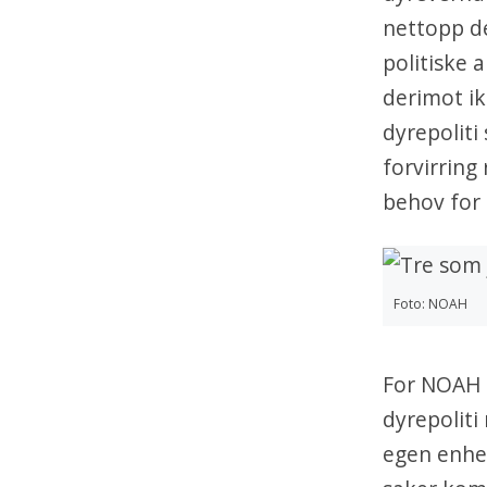
nettopp d
politiske 
derimot ik
dyrepoliti
forvirring
behov for 
Foto: NOAH
For NOAH h
dyrepoliti
egen enhet