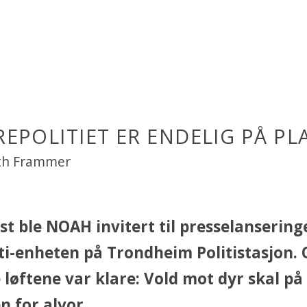
REPOLITIET ER ENDELIG PÅ PLA
eth Frammer
st ble NOAH invitert til presselansering
ti-enheten på Trondheim Politistasjon. 
e løftene var klare: Vold mot dyr skal på
 for alvor.