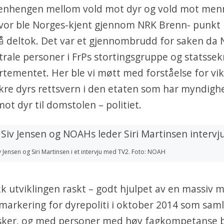
hengen mellom vold mot dyr og vold mot men
lvor ble Norges-kjent gjennom NRK Brenn- punkt
 deltok. Det var et gjennombrudd for saken da
rale personer i FrPs stortingsgruppe og statssek
rtementet. Her ble vi møtt med forståelse for vi
kre dyrs rettsvern i den etaten som har myndighet
ot dyr til domstolen – politiet.
iv Jensen og Siri Martinsen i et intervju med TV2. Foto: NOAH
kk utviklingen raskt – godt hjulpet av en massiv m
markering for dyrepoliti i oktober 2014 som sam
ker, og med personer med høy fagkompetanse b