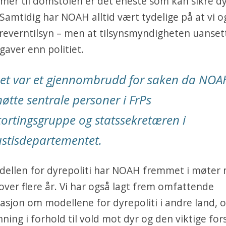
er til domstolen er det eneste som kan sikre dy
 Samtidig har NOAH alltid vært tydelige på at vi 
reverntilsyn – men at tilsynsmyndigheten uansett
aver enn politiet.
et var et gjennombrudd for saken da NOA
øtte sentrale personer i FrPs
tortingsgruppe og statssekretæren i
ustisdepartementet.
ellen for dyrepoliti har NOAH fremmet i møter
 over flere år. Vi har også lagt frem omfattende
sjon om modellene for dyrepoliti i andre land, 
nning i forhold til vold mot dyr og den viktige fo