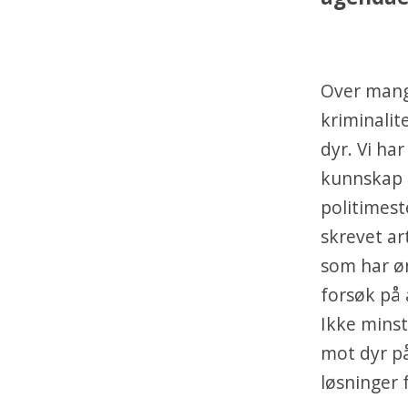
Over mange
kriminalit
dyr. Vi ha
kunnskap o
politimest
skrevet ar
som har øn
forsøk på å
Ikke minst
mot dyr på
løsninger 