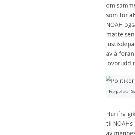
om sammen
som for a
NOAH også
møtte sent
Justisdepa
av å foran
lovbrudd m
Frp-politiker S
Herifra gi
til NOAHs 
av mennes