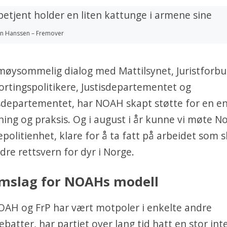
tin Hanssen – Fremover
øysommelig dialog med Mattilsynet, Juristforbu
stortingspolitikere, Justisdepartementet og
departementet, har NOAH skapt støtte for en en
ing og praksis. Og i august i år kunne vi møte N
epolitienhet, klare for å ta fatt på arbeidet som s
edre rettsvern for dyr i Norge.
mslag for NOAHs modell
OAH og FrP har vært motpoler i enkelte andre
batter, har partiet over lang tid hatt en stor int