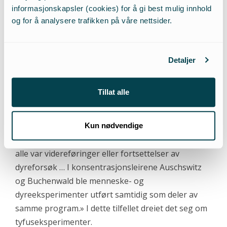
«Nazistenes menneskeeksperimenter
informasjonskapsler (cookies) for å gi best mulig innhold
og for å analysere trafikken på våre nettsider.
erstattet ikke dyreforsøkene. Derimot
ledet dyreforsøkene til eksperimenter
på mennesker.»
Detaljer
Bevisene for nazistenes eksperimeter på dyr er
Tillat alle
overveldende. John Vyvyans
«The Dark Face of
Science»,
Micah Publications, oppsummerer helt
riktig; «forsøkene som ble utført på fanger var
Kun nødvendige
mange og forskjellige, men de hadde én ting felles:
alle var videreføringer eller fortsettelser av
dyreforsøk … I konsentrasjonsleirene Auschswitz
og Buchenwald ble menneske- og
dyreeksperimenter utført samtidig som deler av
samme program.» I dette tilfellet dreiet det seg om
tyfuseksperimenter.