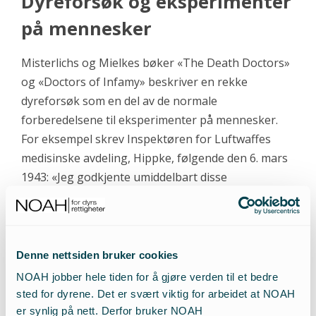
Dyreforsøk og eksperimenter
på mennesker
Misterlichs og Mielkes bøker
«The Death Doctors»
og
«Doctors of Infamy»
beskriver en rekke
dyreforsøk som en del av de normale
forberedelsene til eksperimenter på mennesker.
For eksempel skrev Inspektøren for Luftwaffes
medisinske avdeling, Hippke, følgende den 6. mars
1943: «Jeg godkjente umiddelbart disse
eksperimentene fordi resultatene av våre egne
utredningstester på store dyr viste at forsøkene
måtte supplementeres.» Senere skriver Hippke:
«Også idag står jeg overfor et problem som krever
Denne nettsiden bruker cookies
en endelig løsning, etter tallrike forsøk på dyr og
NOAH jobber hele tiden for å gjøre verden til et bedre
frivillige testpersoner».
sted for dyrene. Det er svært viktig for arbeidet at NOAH
er synlig på nett. Derfor bruker NOAH