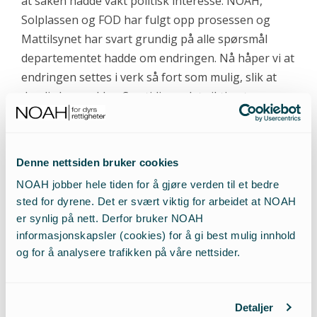
at saken hadde vakt politisk interesse. NOAH,
Solplassen og FOD har fulgt opp prosessen og
Mattilsynet har svart grundig på alle spørsmål
departementet hadde om endringen. Nå håper vi at
endringen settes i verk så fort som mulig, slik at
dyreliv kan reddes. Samtidig er det viktig at man
politisk også støtter opp om de frivillige
organisasjonenes arbeid for å redde disse dyrene,
sier Martinsen i NOAH.
Denne nettsiden bruker cookies
NOAH jobber hele tiden for å gjøre verden til et bedre
sted for dyrene. Det er svært viktig for arbeidet at NOAH
er synlig på nett. Derfor bruker NOAH
De Grønne støtter også dette kravet:
informasjonskapsler (cookies) for å gi best mulig innhold
og for å analysere trafikken på våre nettsider.
– Endringen gir mulighet til å gi flere dyr et godt liv,
noe mange er opptatt av. Men De Grønne vil også
Detaljer