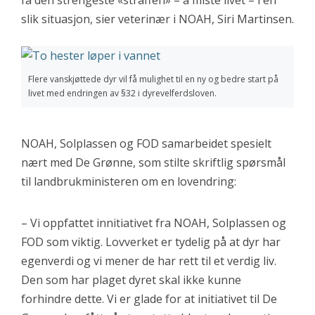
få den strengeste «straffen» – å miste livet – i en
slik situasjon, sier veterinær i NOAH, Siri Martinsen.
Flere vanskjøttede dyr vil få mulighet til en ny og bedre start på
livet med endringen av §32 i dyrevelferdsloven.
NOAH, Solplassen og FOD samarbeidet spesielt
nært med De Grønne, som stilte skriftlig spørsmål
til landbrukministeren om en lovendring:
– Vi oppfattet innitiativet fra NOAH, Solplassen og
FOD som viktig. Lovverket er tydelig på at dyr har
egenverdi og vi mener de har rett til et verdig liv.
Den som har plaget dyret skal ikke kunne
forhindre dette. Vi er glade for at initiativet til De