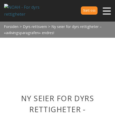
Støtt oss
Forsiden
>
Dyrs rettsvern
> Ny seier for dyrs rettigheter –
«avlivingsparagrafen» endres!
NY SEIER FOR DYRS
RETTIGHETER -