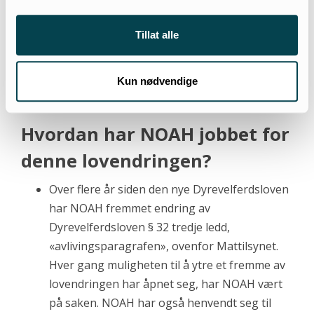
styrke den frivillige innsatsen som er nødvendig for
at dette skal skje i praksis. Vi ønsker mer
Tillat alle
informasjon til dyreeiere og mer forutsigbarhet og
mer støtte til lokale tiltak for hjemløse og nødstilte
dyr. Vi stiller oss bak oppfordringen fra NOAH,
Kun nødvendige
Solplassen og FOD, sier Bastholm.
Hvordan har NOAH jobbet for
denne lovendringen?
Over flere år siden den nye Dyrevelferdsloven
har NOAH fremmet endring av
Dyrevelferdsloven § 32 tredje ledd,
«avlivingsparagrafen», ovenfor Mattilsynet.
Hver gang muligheten til å ytre et fremme av
lovendringen har åpnet seg, har NOAH vært
på saken. NOAH har også henvendt seg til