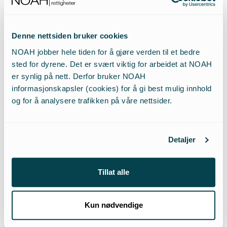
Nederland ble smittet, appellert til Landbruks- og
Matdepartementet om å sørge for at den planlagte
Denne nettsiden bruker cookies
avviklingen av pelsdyroppdrett skjer i løpet av året,
og at ikke flere dyr settes til verden i den
NOAH jobber hele tiden for å gjøre verden til et bedre
sted for dyrene. Det er svært viktig for arbeidet at NOAH
situasjonen man er i. Hittil har vi ikke blitt hørt.
er synlig på nett. Derfor bruker NOAH
informasjonskapsler (cookies) for å gi best mulig innhold
Det eneste forsvarlige også for norske
og for å analysere trafikken på våre nettsider.
myndigheter er å sørge for at alle pelsfarmere
avvikler i år – ut ifra dyrevelferdshensyn,
veterinærhensyn og folkehelseperspektiv. Vi
Detaljer
advarte fra begynnelsen av at minkfarmer kunne
være reservoar for farligere varianter – slik de nå
Tillat alle
har blitt i Danmark. Hele samfunnet holder på å
stenge ned igjen, samtidig som
pengeutbetalingen til farmerne allerede ligger klar.
Kun nødvendige
Det er rett og slett ingen unnskyldning for å