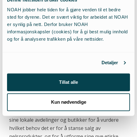
ut hvordan de skal forholde seg til salg av
pelsprodukter.
NOAH jobber hele tiden for å gjøre verden til et bedre
sted for dyrene. Det er svært viktig for arbeidet at NOAH
er synlig på nett. Derfor bruker NOAH
Mango – vurderer å kutte ut
informasjonskapsler (cookies) for å gi best mulig innhold
all pels
og for å analysere trafikken på våre nettsider.
Mango er en internasjonal klesgigant med over
5000 ansatte som har 620 butikker i 70 land. Som
Detaljer
Spanias nest største tekstileksportør, og som høyt
profilert klesbutikk i Europa, Afrika, Asia og Sør-
Tillat alle
Amerika, har vi en unik sjanse når vi nå har blitt
informert om at Mango seriøst vurderer å stanse
Kun nødvendige
bruk av ekte pels i sine produkter. Mangos
hovedkontor tar i skrivende stund kontakt med
sine lokale avdelinger og butikker for å vurdere
hvilket behov det er for å stanse salg av
pelsprodukter, og for å utforme sine nye etiske