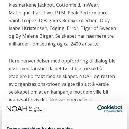
klesmerkene Jackpot, Cottonfield, InWear,
Matinique, Part Two, PTM, Peak Performance,
Saint Tropez, Designers Remix Collection, O by
Isabell Kristensen, Edging, Error, Tiger of Sweden
og By Malene Birger. Selskapet har nærmere tre
milliarder i omsetning og ca. 2400 ansatte.
Flere henvendelser med oppfordring til dialog ble
møtt med taushet da det først ble forsøkt å
etablere kontakt med selskapet. NOAH og resten
av organisasjons-trioen valgte til slutt å varsle
selskapet om at en kampanje mot dem ville bli
igangsatt hvis det ikke var noen vilje til
kommunikasjon. Åpenbart var dette dråpen som
skulle til. Vi mottok raskt en invitasjon til et møte,
og selskapet er for tiden i tenkeboksen for å finne
Denne nettsiden bruker cookies