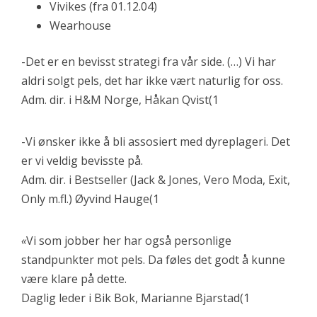
Vivikes (fra 01.12.04)
Wearhouse
-Det er en bevisst strategi fra vår side. (…) Vi har
aldri solgt pels, det har ikke vært naturlig for oss.
Adm. dir. i H&M Norge, Håkan Qvist(1
-Vi ønsker ikke å bli assosiert med dyreplageri. Det
er vi veldig bevisste på.
Adm. dir. i Bestseller (Jack & Jones, Vero Moda, Exit,
Only m.fl.) Øyvind Hauge(1
«
Vi som jobber her har også personlige
standpunkter mot pels. Da føles det godt å kunne
være klare på dette.
Daglig leder i Bik Bok, Marianne Bjarstad(1