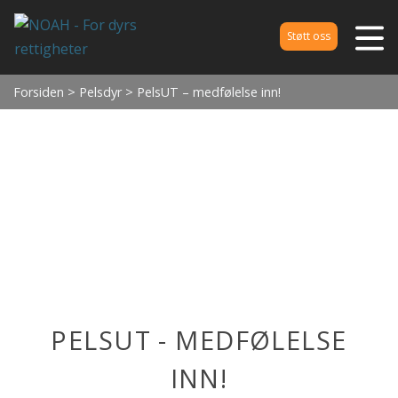
Støtt oss
Forsiden
>
Pelsdyr
> PelsUT – medfølelse inn!
PELSUT - MEDFØLELSE
INN!