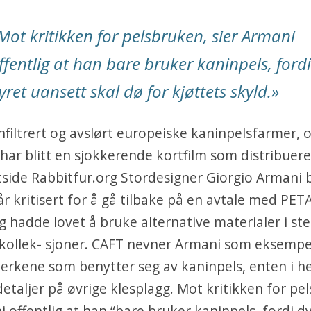
Mot kritikken for pelsbruken, sier Armani
ffentlig at han bare bruker kaninpels, fordi
yret uansett skal dø for kjøttets skyld.»
nfiltrert og avslørt europeiske kaninpelsfarmer, 
 har blitt en sjokkerende kortfilm som distribue
side Rabbitfur.org Stordesigner Giorgio Armani 
 år kritisert for å gå tilbake på en avtale med PET
g hadde lovet å bruke alternative materialer i ste
e kollek- sjoner. CAFT nevner Armani som eksempe
rkene som benytter seg av kaninpels, enten i he
detaljer på øvrige klesplagg. Mot kritikken for pe
i offentlig at han “bare bruker kaninpels, fordi d