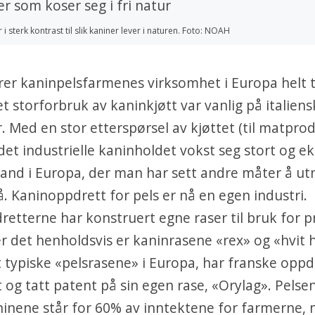
i sterk kontrast til slik kaniner lever i naturen. Foto: NOAH
er kaninpelsfarmenes virksomhet i Europa helt ti
et storforbruk av kaninkjøtt var vanlig på italien
 Med en stor etterspørsel av kjøttet (til matprod
r det industrielle kaninholdet vokst seg stort og 
land i Europa, der man har sett andre måter å ut
. Kaninoppdrett for pels er nå en egen industri.
etterne har konstruert egne raser til bruk for 
er det henholdsvis er kaninrasene «rex» og «hvit
 typiske «pelsrasene» i Europa, har franske oppd
 og tatt patent på sin egen rase, «Orylag». Pelsen
ninene står for 60% av inntektene for farmerne,