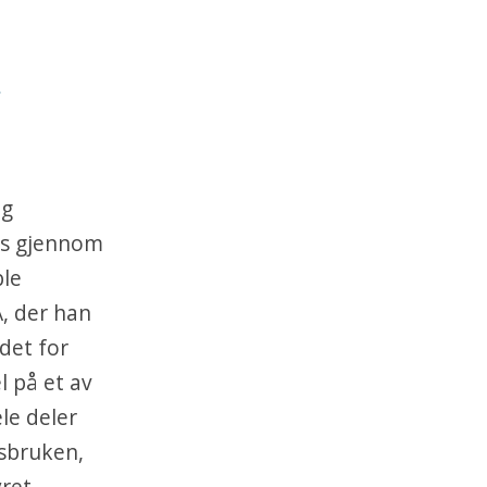
og
res gjennom
ble
A, der han
det for
l på et av
le deler
lsbruken,
yret