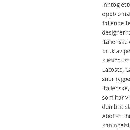
inntog ett
oppblomst
fallende t
designern
italienske
bruk av pe
klesindust
Lacoste, C
snur rygge
italienske
som har vi
den britis
Abolish th
kaninpelsin