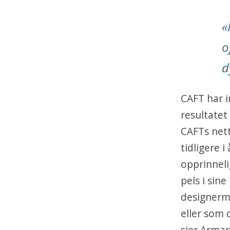
«
o
d
CAFT har i
resultatet
CAFTs nett
tidligere i
opprinneli
pels i sin
designerme
eller som 
sier Arman