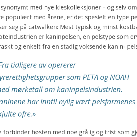
 synonymt med nye kleskolleksjoner – og selv om
re populært med årene, er det spesielt en type p
iser seg på catwalken: Mest typisk og minst kostb
teindustrien er kaninpelsen, en pelstype som er
askt og enkelt fra en stadig voksende kanin- pels
Fra tidligere av opererer
yrerettighetsgrupper som PETA og NOAH
ed mørketall om kaninpelsindustrien.
aninene har inntil nylig vært pelsfarmenes
kjulte ofre.»
forbinder høsten med noe grålig og trist som gjø