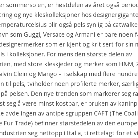
er sommersolen, er høstdelen av året også perio
ring og nye kleskolleksjoner hos designergigant
emperaturcelsius blir også pels synlig på catwalke
avn som Guggi, Versace og Armani er bare noen f
 designermerker som er kjent og kritisert for sin
ls i kolleksjoner. For mens den største delen av
rien, med store kleskjeder og merker som H&M, 
alvin Clein og Mango – i selskap med flere hundre
n til pels, tviholder noen profilerte merker, særli
, på pelsen. Den nye trenden som markerer seg r
st seg å være minst kostbar, er bruken av kaninpe
ke avdelingen av antipelsgruppen
CAFT (The Coali
e Fur Trade)
befinner størstedelen av den europe
dustrien seg nettopp i Italia, tilrettelagt for et v