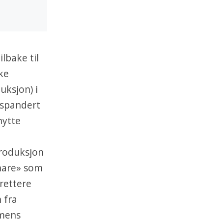
lbake til
ske
uksjon) i
ekspandert
nytte
produksjon
 hare» som
rettere
 fra
 mens