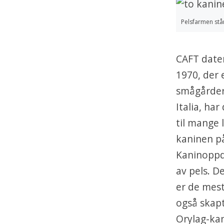
Pelsfarmen står 
CAFT dater
1970, der 
smågårder.
Italia, ha
til mange 
kaninen på
Kaninoppdr
av pels. D
er de mest
også skapt
Orylag-ka