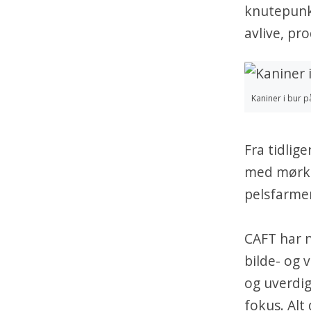
knutepunkt
avlive, pr
Kaniner i bur p
Fra tidli
med mørket
pelsfarmen
CAFT har n
bilde- og 
og uverdig
fokus. Alt