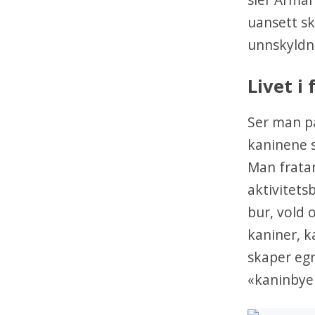
uansett sk
unnskyldni
Livet i
Ser man p
kaninene s
Man fratar
aktivitet
bur, vold 
kaniner, k
skaper eg
«kaninbye