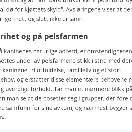
al dø for kjøttets skyld”. Avsløringene viser at d
ngen rett og slett ikke er sann.
 frihet og på pelsfarmen
å kaninenes naturlige adferd, er omstendighete
ettes under av pelsfarmene stikk i strid med der
 kaninene fri utfoldelse, familieliv og et stort
sbehov, og erstatter disse elementære behovene
og uverdige forhold. Tar man et nærmere blikk på v
an man se at de bosetter seg i grupper, der forel
ne samfunn for sine avkom, og nærmest bygger 
r».