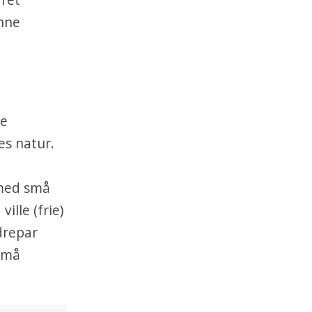
enne
ne
es natur.
 med små
ille (frie)
drepar
små