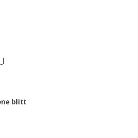
DU
ene blitt