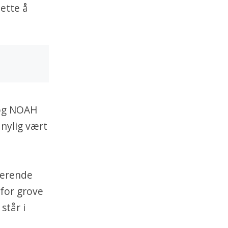
ette å
 og NOAH
nylig vært
kerende
 for grove
står i