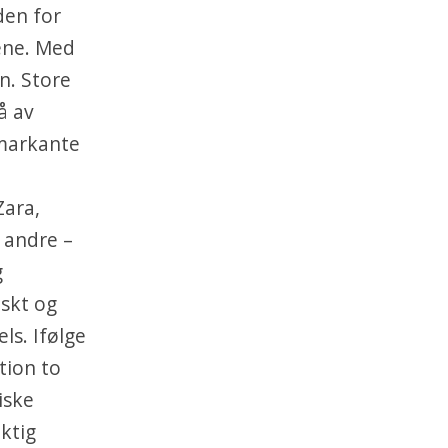
den for
ene. Med
n. Store
å av
 markante
Zara,
 andre –
g
askt og
ls. Ifølge
tion to
iske
iktig