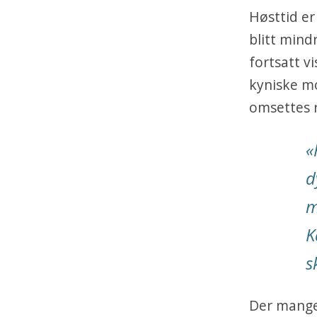
Høsttid er
blitt mind
fortsatt v
kyniske mo
omsettes r
«
d
m
K
s
Der mange 