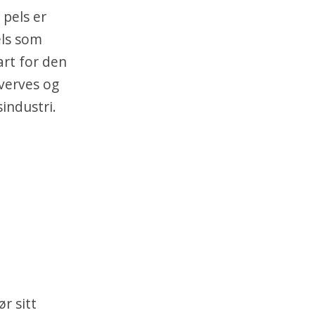
 pels er
els som
art for den
verves og
industri.
r sitt