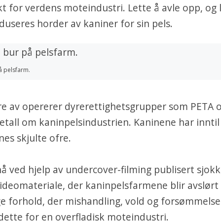
 for verdens moteindustri. Lette å avle opp, og l
oduseres horder av kaniner for sin pels.
å pelsfarm.
gere av opererer dyrerettighetsgrupper som PETA
all om kaninpelsindustrien. Kaninene har inntil 
es skjulte ofre.
å ved hjelp av undercover-filming publisert sjok
videomateriale, der kaninpelsfarmene blir avslørt
e forhold, der mishandling, vold og forsømmelse 
 dette for en overfladisk moteindustri.