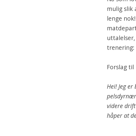
mulig slik
lenge nok!
matdepart
uttalelser
trenering:
Forslag til
Hei! Jeg er
pelsdyrnæri
videre drif
håper at de