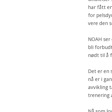
har fått e
for pelsdy
vere den s
NOAH ser d
bli forbud
nødt til å
Det er en 
nå er i gan
avvikling 
trenering 
Nå som lov