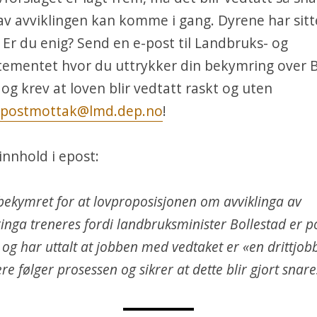
 av avviklingen kan komme i gang. Dyrene har sitte
 Er du enig? Send en e-post til Landbruks- og
ementet hvor du uttrykker din bekymring over B
, og krev at loven blir vedtatt raskt og uten
postmottak@lmd.dep.no
!
 innhold i epost:
 bekymret for at lovproposisjonen om avviklinga av
nga treneres fordi landbruksminister Bollestad er pos
t og har uttalt at jobben med vedtaket er «en drittjobb
re følger prosessen og sikrer at dette blir gjort snare