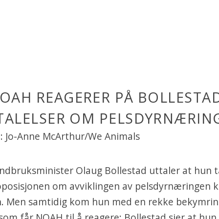
OAH REAGERER PÅ BOLLESTA
TALELSER OM PELSDYR­NÆRIN
: Jo-Anne McArthur/We Animals
ndbruksminister Olaug Bollestad uttaler at hun t
oposisjonen om avviklingen av pelsdyrnæringen kl
 Men samtidig kom hun med en rekke bekymrin
 som får NOAH til å reagere: Bollestad sier at hun