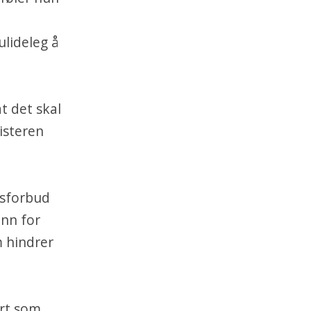
a
ulideleg å
t det skal
isteren
lsforbud
inn for
m hindrer
art som