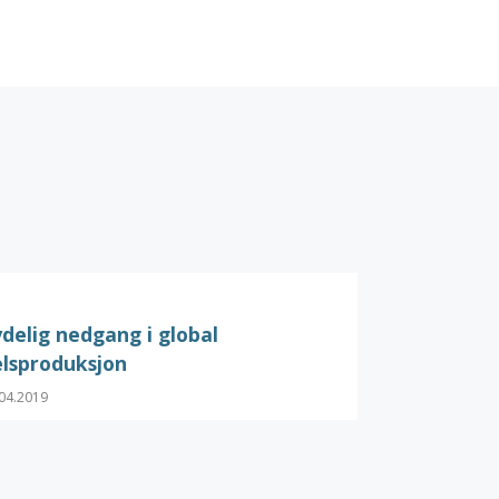
delig nedgang i global
lsproduksjon
04.2019