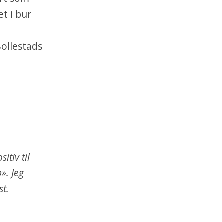
t i bur
ollestads
itiv til
». Jeg
st.