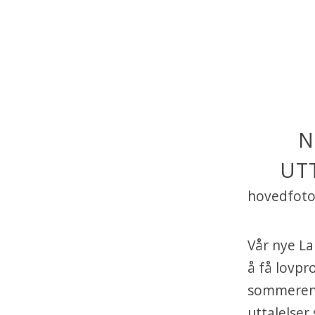
N
UT
hovedfoto
Vår nye La
å få lovpr
sommeren.
uttalelser