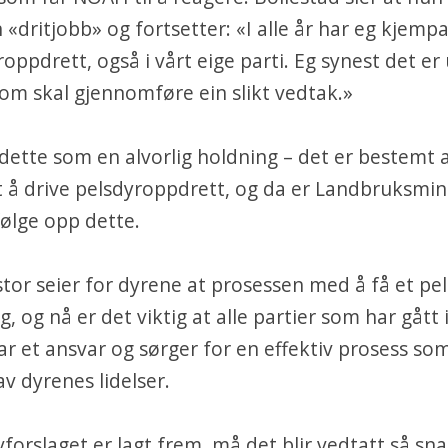
n «dritjobb» og fortsetter: «I alle år har eg kjemp
roppdrett, også i vårt eige parti. Eg synest det er 
om skal gjennomføre ein slikt vedtak.»
ette som en alvorlig holdning – det er bestemt a
t å drive pelsdyroppdrett, og da er Landbruksmin
 følge opp dette.
stor seier for dyrene at prosessen med å få et pe
g, og nå er det viktig at alle partier som har gått 
tar et ansvar og sørger for en effektiv prosess so
av dyrenes lidelser.
forslaget er lagt frem, må det blir vedtatt så sn