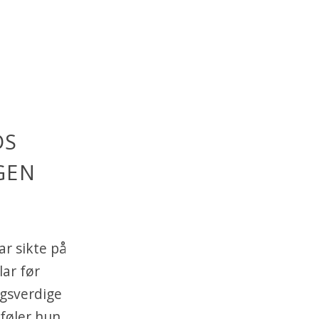
DS
GEN
ar sikte på
ar før
gsverdige
 føler hun