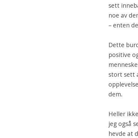
sett inneb
noe av de
– enten det
Dette burd
positive o
mennesker 
stort sett 
opplevelse
dem.
Heller ikk
jeg også s
hevde at d