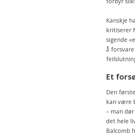
forbyr sli
Kanskje ha
kritiserer
sigende «e
å forsvare
feilslutnin
Et fors
Den første
kan være b
– man dør 
det hele li
Balcomb ha