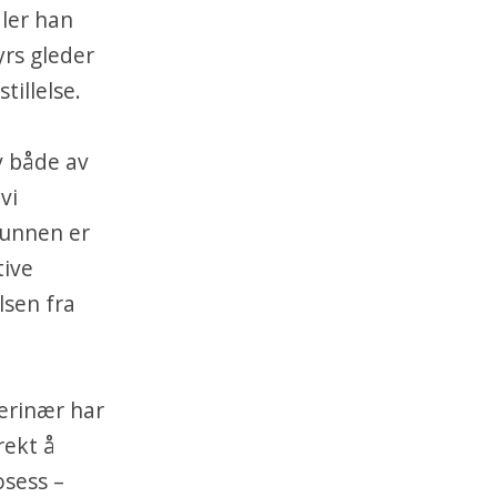
dler han
rs gleder
tillelse.
v både av
vi
runnen er
tive
lsen fra
terinær har
rekt å
osess –