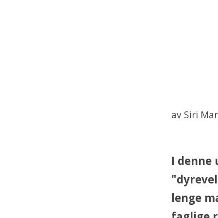
av Siri Ma
I denne 
"dyrevel
lenge ma
faglige r