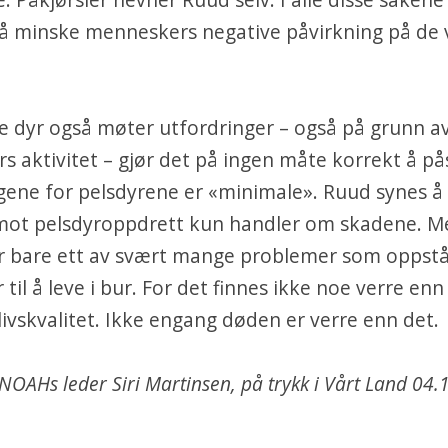
 minske menneskers negative påvirkning på de v
le dyr også møter utfordringer – også på grunn a
 aktivitet – gjør det på ingen måte korrekt å på
ene for pelsdyrene er «minimale». Ruud synes å 
 mot pelsdyroppdrett kun handler om skadene. M
r bare ett av svært mange problemer som oppst
 til å leve i bur. For det finnes ikke noe verre enn 
l livskvalitet. Ikke engang døden er verre enn det.
NOAHs leder Siri Martinsen, på trykk i Vårt Land 04.