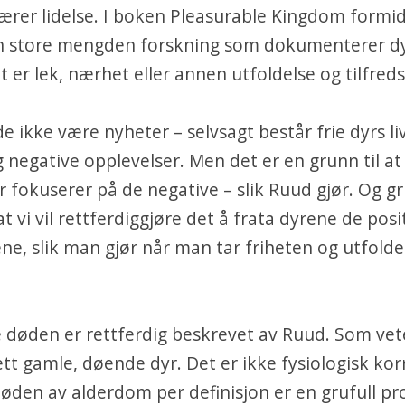
ærer lidelse. I boken Pleasurable Kingdom formi
n store mengden forskning som dokumenterer dy
 er lek, nærhet eller annen utfoldelse og tilfredss
e ikke være nyheter – selvsagt består frie dyrs li
g negative opplevelser. Men det er en grunn til at 
fokuserer på de negative – slik Ruud gjør. Og g
at vi vil rettferdiggjøre det å frata dyrene de posi
ne, slik man gjør når man tar friheten og utfolde
e døden er rettferdig beskrevet av Ruud. Som ve
ett gamle, døende dyr. Det er ikke fysiologisk kor
øden av alderdom per definisjon er en grufull pr