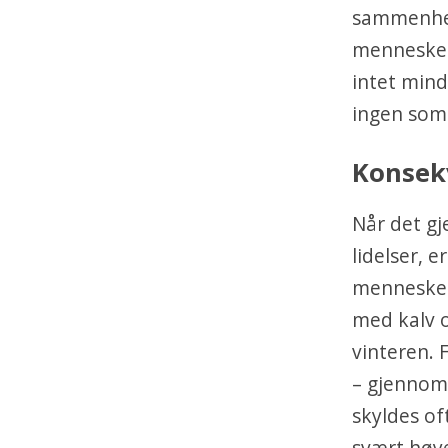
sammenhen
mennesker 
intet mind
ingen som 
Konsek
Når det gj
lidelser, 
menneskeli
med kalv o
vinteren. 
– gjennom 
skyldes of
svært høye