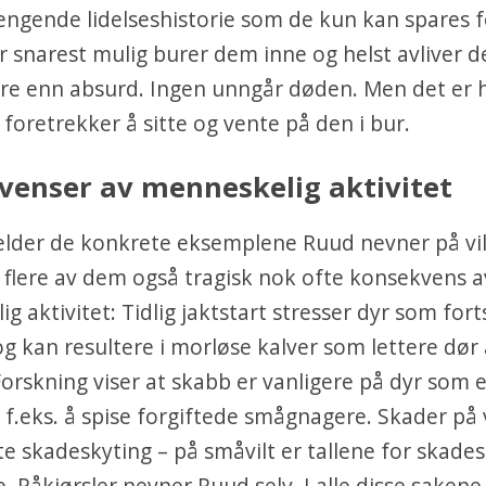
gende lidelseshistorie som de kun kan spares f
snarest mulig burer dem inne og helst avliver de
re enn absurd. Ingen unngår døden. Men det er h
foretrekker å sitte og vente på den i bur.
venser av menneskelig aktivitet
elder de konkrete eksemplene Ruud nevner på vil
er flere av dem også tragisk nok ofte konsekvens a
g aktivitet: Tidlig jaktstart stresser dyr som fort
g kan resultere i morløse kalver som lettere dør 
Forskning viser at skabb er vanligere på dyr som e
f.eks. å spise forgiftede smågnagere. Skader på v
te skadeskyting – på småvilt er tallene for skade
. Påkjørsler nevner Ruud selv. I alle disse sakene