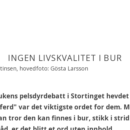
INGEN LIVSKVALITET I BUR
rtinsen, hovedfoto: Gösta Larsson
ukens pelsdyrdebatt i Stortinget hevdet
ferd" var det viktigste ordet for dem. 
n tror den kan finnes i bur, stikk i stri
åd, er det blitt et ord uten innhold.