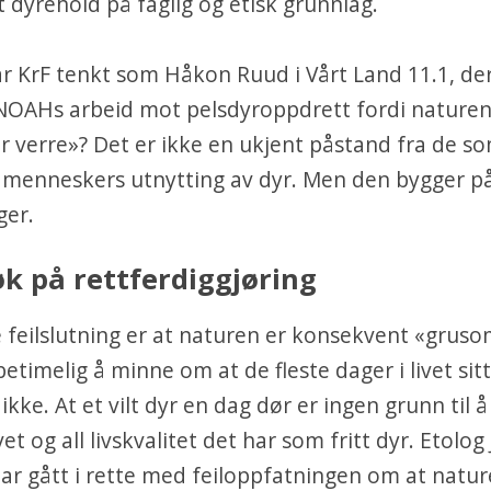
kt dyrehold på faglig og etisk grunnlag.
r KrF tenkt som Håkon Ruud i Vårt Land 11.1, de
 NOAHs arbeid mot pelsdyroppdrett fordi naturen
r verre»? Det er ikke en ukjent påstand fra de s
 menneskers utnytting av dyr. Men den bygger på
ger.
øk på rettferdiggjøring
 feilslutning er at naturen er konsekvent «gruso
etimelig å minne om at de fleste dager i livet sit
ikke. At et vilt dyr en dag dør er ingen grunn til å
vet og all livskvalitet det har som fritt dyr. Etolo
r gått i rette med feiloppfatningen om at natur