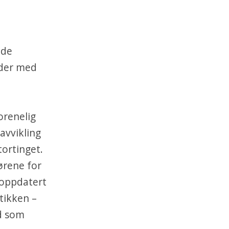
 de
ider med
orenelig
avvikling
tortinget.
ørene for
 oppdatert
tikken –
nd som