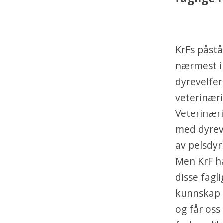
KrFs påstå
nærmest ik
dyrevelfer
veterinær
Veterinæri
med dyreve
av pelsdyr
Men KrF h
disse fagl
kunnskap o
og får oss 