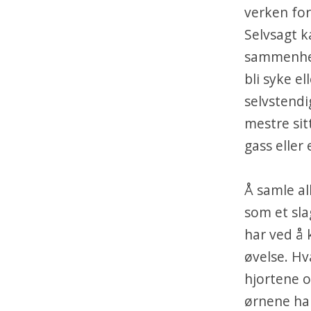
verken for
Selvsagt k
sammenhen
bli syke el
selvstendi
mestre sit
gass eller 
Å samle a
som et sla
har ved å 
øvelse. Hva
hjortene o
ørnene har