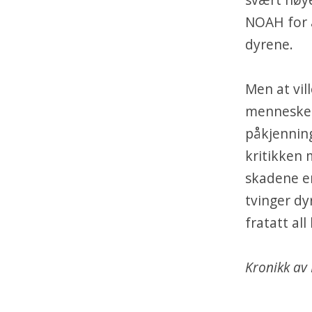
NOAH for å
dyrene.
Men at vil
menneskers
påkjenning
kritikken
skadene e
tvinger dyr
fratatt al
Kronikk av 