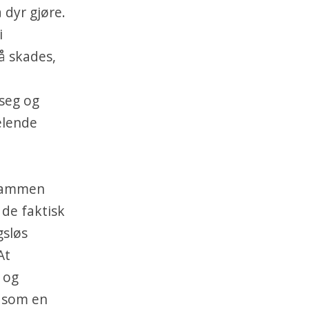
 dyr gjøre.
i
å skades,
 seg og
elende
 sammen
 de faktisk
gsløs
At
 og
v som en