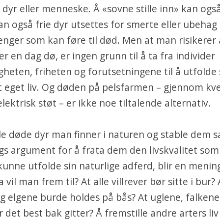
 dyr eller menneske. Å «sovne stille inn» kan også
an også frie dyr utsettes for smerte eller ubehag 
ger som kan føre til død. Men at man risikerer 
ler en dag dø, er ingen grunn til å ta fra individer
gheten, friheten og forutsetningene til å utfolde
t eget liv. Og døden på pelsfarmen – gjennom kv
elektrisk støt – er ikke noe tiltalende alternativ.
lle døde dyr man finner i naturen og stable dem
gs argument for å frata dem den livskvalitet som
kunne utfolde sin naturlige adferd, blir en menin
 vil man frem til? At alle villrever bør sitte i bur? 
g elgene burde holdes på bås? At uglene, falkene
 det best bak gitter? Å fremstille andre arters li