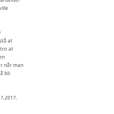
ille
v
stå at
tro at
en
år når man
å bli
11.2017.