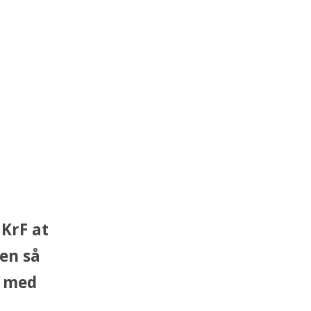
 KrF at
Men så
d med