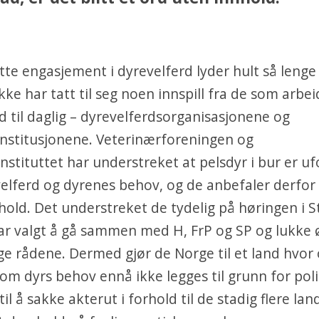
tte engasjement i dyrevelferd lyder hult så lenge
ke har tatt til seg noen innspill fra de som arbe
d til daglig – dyrevelferdsorganisasjonene og
institusjonene. Veterinærforeningen og
nstituttet har understreket at pelsdyr i bur er uf
lferd og dyrenes behov, og de anbefaler derfor 
hold. Det understreket de tydelig på høringen i S
ar valgt å gå sammen med H, FrP og SP og lukke 
ige rådene. Dermed gjør de Norge til et land hvor
m dyrs behov ennå ikke legges til grunn for poli
til å sakke akterut i forhold til de stadig flere la