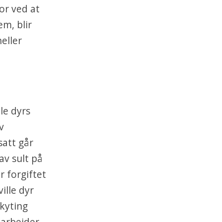
or ved at
m, blir
eller
le dyrs
v
satt går
av sult på
r forgiftet
ille dyr
skyting
 arbeider