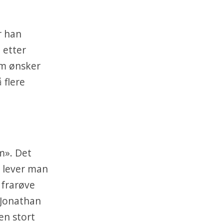
r han
 etter
om ønsker
 flere
m». Det
t lever man
 frarøve
g Jonathan
en stort