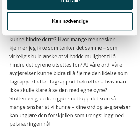
Tillat alle
dyrene er så like våre egne, men at vi likevel drøyer
så lenge med å prøve å hindre dem?
Kun nødvendige
Hvor mange ganger har jeg ikke ønsket at jeg
kunne hindre dette? Hvor mange mennesker
kjenner jeg ikke som tenker det samme – som
virkelig skulle ønske at vi hadde mulighet til å
hindre det dyrene utsettes for? At våre ord, våre
avgjørelser kunne bidra til å fjerne den lidelse som
fagrapport etter fagrapport bekrefter – hvis man
ikke skulle klare å se den med egne øyne?
Stoltenberg; du kan gjøre nettopp det som så
mange ønsker at vi kunne – dine ord og avgjørelser
kan utgjøre den forskjellen som trengs: legg ned
pelsnæringen nå!