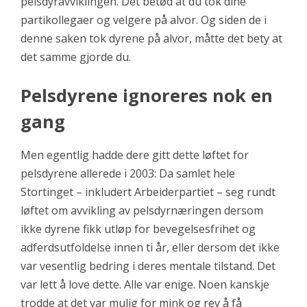
pelsdyravviklingen. Det betød at du tok dine
partikollegaer og velgere på alvor. Og siden de i
denne saken tok dyrene på alvor, måtte det bety at
det samme gjorde du.
Pelsdyrene ignoreres nok en
gang
Men egentlig hadde dere gitt dette løftet for
pelsdyrene allerede i 2003: Da samlet hele
Stortinget – inkludert Arbeiderpartiet – seg rundt
løftet om avvikling av pelsdyrnæringen dersom
ikke dyrene fikk utløp for bevegelsesfrihet og
adferdsutfoldelse innen ti år, eller dersom det ikke
var vesentlig bedring i deres mentale tilstand. Det
var lett å love dette. Alle var enige. Noen kanskje
trodde at det var mulig for mink og rev å få