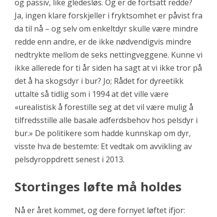
og passiv, like gledesløs. Og er de fortsatt redde?
Ja, ingen klare forskjeller i fryktsomhet er påvist fra
da til nå – og selv om enkeltdyr skulle være mindre
redde enn andre, er de ikke nødvendigvis mindre
nedtrykte mellom de seks nettingveggene. Kunne vi
ikke allerede for ti år siden ha sagt at vi ikke tror på
det å ha skogsdyr i bur? Jo; Rådet for dyreetikk
uttalte så tidlig som i 1994 at det ville være
«
urealistisk å forestille seg at det vil være mulig å
tilfredsstille alle basale adferdsbehov hos pelsdyr i
bur
.» De politikere som hadde kunnskap om dyr,
visste hva de bestemte: Et vedtak om avvikling av
pelsdyroppdrett senest i 2013.
Stortinges løfte må holdes
Nå er året kommet, og dere fornyet løftet ifjor: