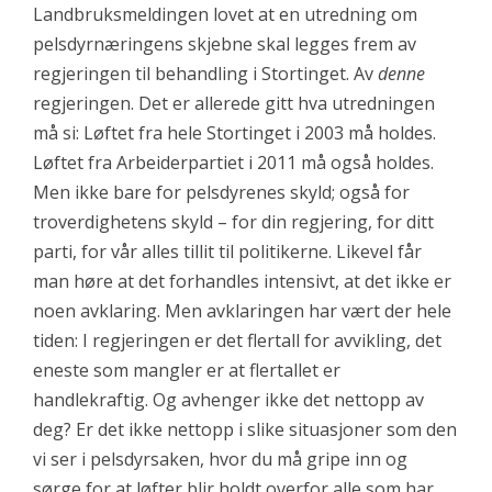
Landbruksmeldingen lovet at en utredning om
pelsdyrnæringens skjebne skal legges frem av
regjeringen til behandling i Stortinget. Av
denne
regjeringen. Det er allerede gitt hva utredningen
må si: Løftet fra hele Stortinget i 2003 må holdes.
Løftet fra Arbeiderpartiet i 2011 må også holdes.
Men ikke bare for pelsdyrenes skyld; også for
troverdighetens skyld – for din regjering, for ditt
parti, for vår alles tillit til politikerne. Likevel får
man høre at det forhandles intensivt, at det ikke er
noen avklaring. Men avklaringen har vært der hele
tiden: I regjeringen er det flertall for avvikling, det
eneste som mangler er at flertallet er
handlekraftig. Og avhenger ikke det nettopp av
deg? Er det ikke nettopp i slike situasjoner som den
vi ser i pelsdyrsaken, hvor du må gripe inn og
sørge for at løfter blir holdt overfor alle som har