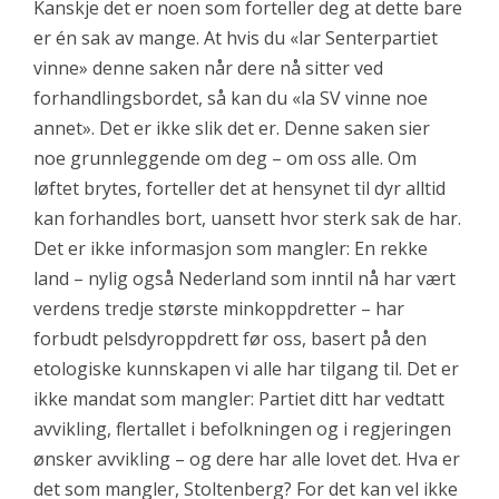
Kanskje det er noen som forteller deg at dette bare
er én sak av mange. At hvis du «lar Senterpartiet
vinne» denne saken når dere nå sitter ved
forhandlingsbordet, så kan du «la SV vinne noe
annet». Det er ikke slik det er. Denne saken sier
noe grunnleggende om deg – om oss alle. Om
løftet brytes, forteller det at
hensynet til dyr alltid
kan forhandles bort, uansett hvor sterk sak de har.
Det er ikke informasjon som mangler: En rekke
land – nylig også Nederland som inntil nå har vært
verdens tredje største minkoppdretter – har
forbudt pelsdyroppdrett før oss, basert på den
etologiske kunnskapen vi alle har tilgang til. Det er
ikke mandat som mangler: Partiet ditt har vedtatt
avvikling, flertallet i befolkningen og i regjeringen
ønsker avvikling – og dere har alle lovet det. Hva er
det som mangler, Stoltenberg? For det kan vel ikke