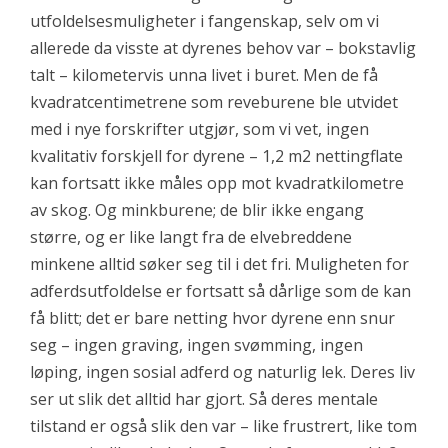
utfoldelsesmuligheter i fangenskap, selv om vi
allerede da visste at dyrenes behov var – bokstavlig
talt – kilometervis unna livet i buret. Men de få
kvadratcentimetrene som reveburene ble utvidet
med i nye forskrifter utgjør, som vi vet, ingen
kvalitativ forskjell for dyrene – 1,2 m2 nettingflate
kan fortsatt ikke måles opp mot kvadratkilometre
av skog. Og minkburene; de blir ikke engang
større, og er like langt fra de elvebreddene
minkene alltid søker seg til i det fri. Muligheten for
adferdsutfoldelse er fortsatt så dårlige som de kan
få blitt; det er bare netting hvor dyrene enn snur
seg – ingen graving, ingen svømming, ingen
løping, ingen sosial adferd og naturlig lek. Deres liv
ser ut slik det alltid har gjort. Så deres mentale
tilstand er også slik den var – like frustrert, like tom