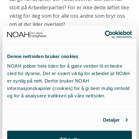
stolt på Arbeiderpartiet? For er ikke dette løftet like
viktig for deg som for alle oss andre som bryr oss
om at dyr lider overlast?
Vi er mange som har vært glade for løftene deres.
Hvert positivt ord har vi ønsket velkomment. For
Denne nettsiden bruker cookies
dyrene derimot, teller bare handling. For dem er
NOAH jobber hele tiden for å gjøre verden til et bedre
hver time i nettingburet en time liv de heller kunne
sted for dyrene. Det er svært viktig for arbeidet at NOAH
vært foruten. Like
vel er ikke døden en befrielse,
er synlig på nett. Derfor bruker NOAH
men bare en skremmende og smertefull
informasjonskapsler (cookies) for å gi best mulig innhold
bekreftelse på at de aldri var trygge, at de gjorde
og for å analysere trafikken på våre nettsider.
rett i å titte fryktsomt rundt seg, og klemme seg
inn i det innerste hjørnet av buret. Bare handling
kan hindre at nye millioner dyr hvert år kjenner den
Detaljer
samme frustrasjon, redsel, gledesløshet og smerte.
Og er det ikke underlig at disse følelsene hos