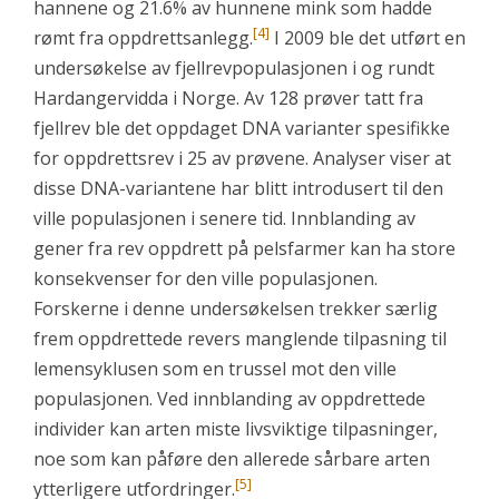
hannene og 21.6% av hunnene mink som hadde
[4]
rømt fra oppdrettsanlegg.
I 2009 ble det utført en
undersøkelse av fjellrevpopulasjonen i og rundt
Hardangervidda i Norge. Av 128 prøver tatt fra
fjellrev ble det oppdaget DNA varianter spesifikke
for oppdrettsrev i 25 av prøvene. Analyser viser at
disse DNA-variantene har blitt introdusert til den
ville populasjonen i senere tid. Innblanding av
gener fra rev oppdrett på pelsfarmer kan ha store
konsekvenser for den ville populasjonen.
Forskerne i denne undersøkelsen trekker særlig
frem oppdrettede revers manglende tilpasning til
lemensyklusen som en trussel mot den ville
populasjonen. Ved innblanding av oppdrettede
individer kan arten miste livsviktige tilpasninger,
noe som kan påføre den allerede sårbare arten
[5]
ytterligere utfordringer.