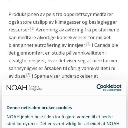
Produksjonen av pels fra oppdrettsdyr medfører
også store utslipp av klimagasser og beslaglegger
[6]
ressurser.
Avrenning av avføring fra pelsfarmene
kan medføre alvorlige konsekvenser for miljøet,
[7]
blant annet eutrofiering av innsjøer.
I Canada ble
det gjennomført en studie på vannkvaliteten i
utvalgte innsjøer, hvor det viser seg at minkfarmer
sannsynligvis er årsaken til dårlig vannkvalitet i ni
[8]
av disse.
I Spania viser undersøkelser at
grunnvannet i Galicia er forurenset med både
bakterier og nitrat som følge av dårlig håndtering
[9]
av avføring fra mink- og grisefarmer.
Studier
viser også at forurensingen fra pelsfarmene kan
Denne nettsiden bruker cookies
føre til lavere vekst på nærliggende skog. I Finland
NOAH jobber hele tiden for å gjøre verden til et bedre
har undersøkelser vist at utslipp av ammoniakk fra
sted for dyrene. Det er svært viktig for arbeidet at NOAH