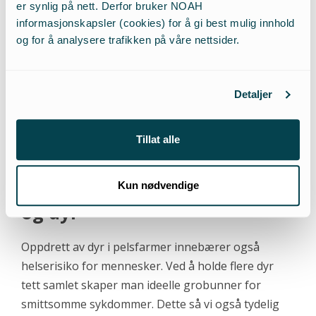
avføring fra minkfarmer har en negativ påvirkning
er synlig på nett. Derfor bruker NOAH
på veksten til furutrær i områdene som ligger ved
informasjonskapsler (cookies) for å gi best mulig innhold
og for å analysere trafikken på våre nettsider.
[10]
minkfarmene.
Ved å fortsatt tillate import av
produkter fra pelsproduksjonen vil Norge støtte
en industri som bidrar til ustabilitet i
Detaljer
økosystemene, tap av biodiversitet og store skader
på naturen og miljøet.
Tillat alle
Pelsfarmer medfører fare for
sykdom hos både mennesker
Kun nødvendige
og dyr
Oppdrett av dyr i pelsfarmer innebærer også
helserisiko for mennesker. Ved å holde flere dyr
tett samlet skaper man ideelle grobunner for
smittsomme sykdommer. Dette så vi også tydelig