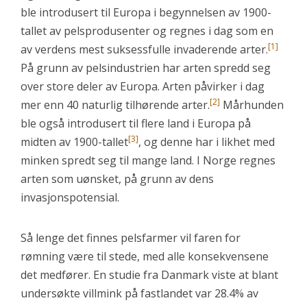
ble introdusert til Europa i begynnelsen av 1900-
tallet av pelsprodusenter og regnes i dag som en
[1]
av verdens mest suksessfulle invaderende arter.
På grunn av pelsindustrien har arten spredd seg
over store deler av Europa. Arten påvirker i dag
[2]
mer enn 40 naturlig tilhørende arter.
Mårhunden
ble også introdusert til flere land i Europa på
[3]
midten av 1900-tallet
, og denne har i likhet med
minken spredt seg til mange land. I Norge regnes
arten som uønsket, på grunn av dens
invasjonspotensial.
Så lenge det finnes pelsfarmer vil faren for
rømning være til stede, med alle konsekvensene
det medfører. En studie fra Danmark viste at blant
undersøkte villmink på fastlandet var 28.4% av