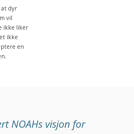
 at dyr
m vil
 ikke liker
et ikke
eptere en
en.
rt NOAHs visjon for