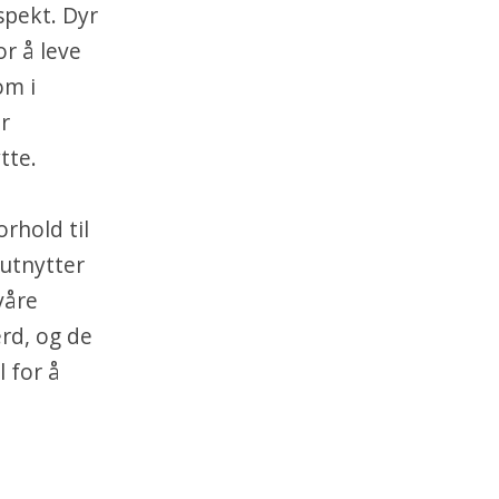
spekt. Dyr
or å leve
om i
r
tte.
orhold til
 utnytter
våre
rd, og de
 for å