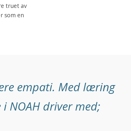
re truet av
er som en
lære empati. Med læring
 i NOAH driver med;