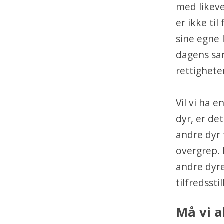
med likeve
er ikke ti
sine egne 
dagens sa
rettigheter
Vil vi ha e
dyr, er de
andre dyr 
overgrep. 
andre dyre
tilfredsst
Må vi a