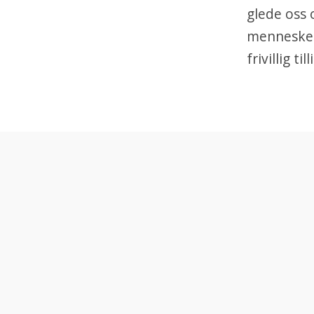
glede oss o
mennesker
frivillig ti