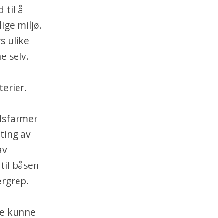
 til å
ige miljø.
s ulike
e selv.
erier.
elsfarmer
ting av
av
til båsen
ergrep.
ke kunne