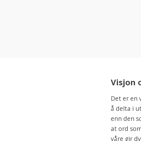
Visjon 
Det er en 
å delta i 
enn den so
at ord som
våre gir dy