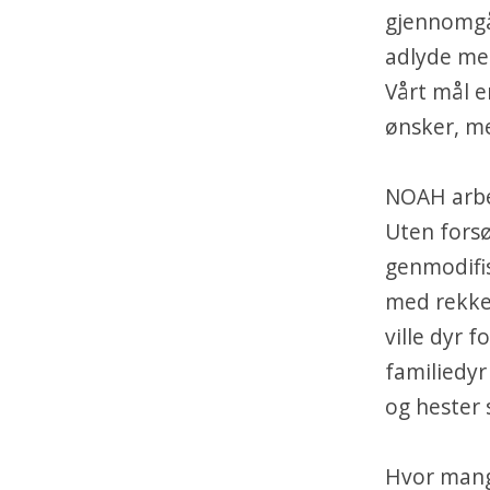
gjennomgå 
adlyde men
Vårt mål e
ønsker, me
NOAH arbe
Uten fors
genmodifis
med rekker
ville dyr 
familiedyr
og hester 
Hvor mange