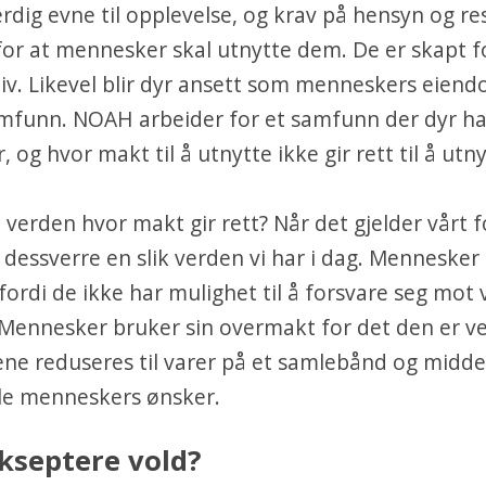
rdig evne til opplevelse, og krav på hensyn og re
l for at mennesker skal utnytte dem. De er skapt f
liv. Likevel blir dyr ansett som menneskers eiend
mfunn. NOAH arbeider for et samfunn der dyr ha
, og hvor makt til å utnytte ikke gir rett til å utny
n verden hvor makt gir rett? Når det gjelder vårt f
t dessverre en slik verden vi har i dag. Mennesker
fordi de ikke har mulighet til å forsvare seg mot 
Mennesker bruker sin overmakt for det den er ve
ne reduseres til varer på et samlebånd og middel
ille menneskers ønsker.
kseptere vold?