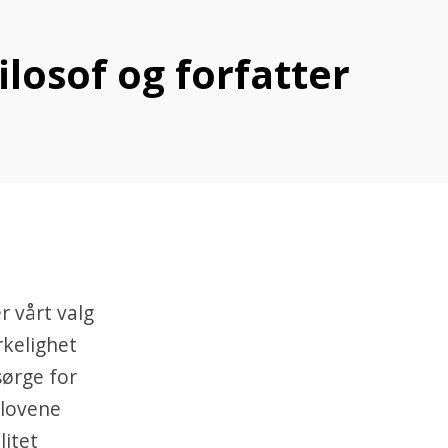
ilosof og forfatter
r vårt valg
rkelighet
sørge for
 lovene
litet