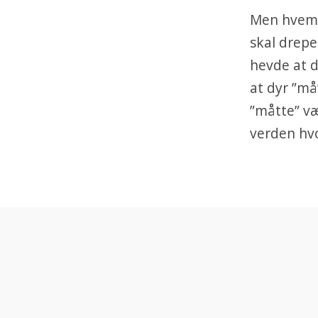
Men hvem v
skal drepe
hevde at d
at dyr ”må
”måtte” væ
verden hv