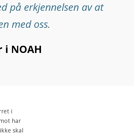
ed på erkjennelsen av at
men med oss.
er i NOAH
ret i
imot har
 ikke skal