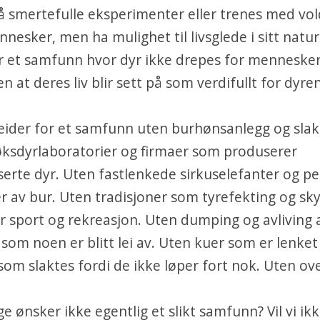
smertefulle eksperimenter eller trenes med vold
nesker, men ha mulighet til livsglede i sitt naturl
r et samfunn hvor dyr ikke drepes for mennesker
n at deres liv blir sett på som verdifullt for dyren
ider for et samfunn uten burhønsanlegg og slakt
øksdyrlaboratorier og firmaer som produserer
erte dyr. Uten fastlenkede sirkuselefanter og p
 av bur. Uten tradisjoner som tyrefekting og sky
for sport og rekreasjon. Uten dumping og avliving 
 som noen er blitt lei av. Uten kuer som er lenket 
som slaktes fordi de ikke løper fort nok. Uten ov
 ønsker ikke egentlig et slikt samfunn? Vil vi ik