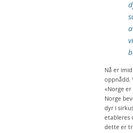
d
s
a
v
b
Nå er imid
oppnådd. V
«Norge er 
Norge beve
dyr i sirku
etableres 
dette er t