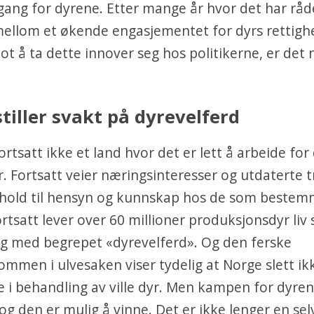
ng for dyrene. Etter mange år hvor det har råd
mellom et økende engasjementet for dyrs rettigh
ot å ta dette innover seg hos politikerne, er det
tiller svakt på dyrevelferd
ortsatt ikke et land hvor det er lett å arbeide for
r. Fortsatt veier næringsinteresser og utdaterte t
orhold til hensyn og kunnskap hos de som bestem
Fortsatt lever over 60 millioner produksjonsdyr liv
ig med begrepet «dyrevelferd». Og den ferske
ommen i ulvesaken viser tydelig at Norge slett ik
e i behandling av ville dyr. Men kampen for dyren
og den er mulig å vinne. Det er ikke lenger en sel