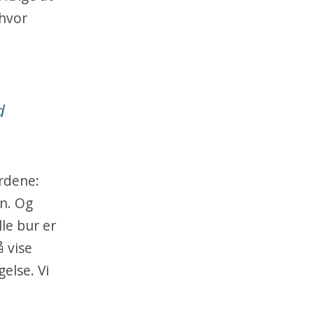
 hvor
d
ordene:
en. Og
le bur er
å vise
else. Vi