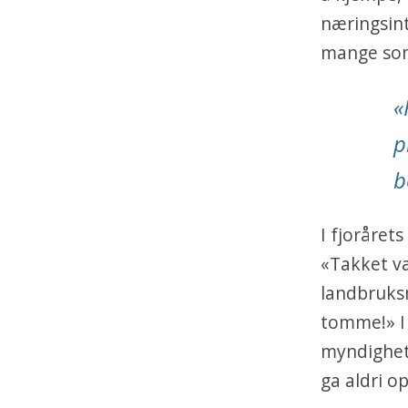
næringsint
mange som
«
p
b
I fjoråret
«Takket væ
landbruksm
tomme!» I 
myndighete
ga aldri op