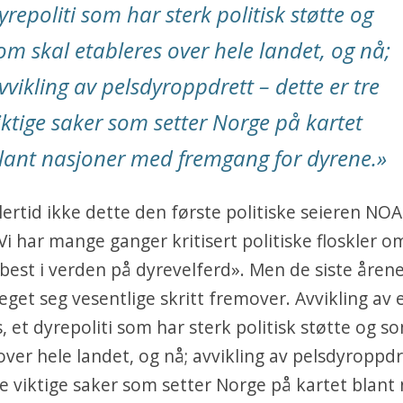
yrepoliti som har sterk politisk støtte og
om skal etableres over hele landet, og nå;
vvikling av pelsdyroppdrett – dette er tre
iktige saker som setter Norge på kartet
lant nasjoner med fremgang for dyrene.
»
lertid ikke dette den første politiske seieren NO
i har mange ganger kritisert politiske floskler o
best i verden på dyrevelferd». Men de siste åren
get seg vesentlige skritt fremover. Avvikling av 
s, et dyrepoliti som har sterk politisk støtte og s
over hele landet, og nå; avvikling av pelsdyroppdr
re viktige saker som setter Norge på kartet blant