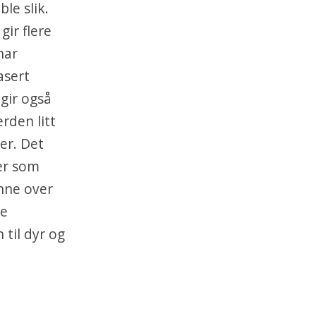
le slik.
gir flere
har
asert
 gir også
erden litt
er. Det
er som
nne over
ke
 til dyr og