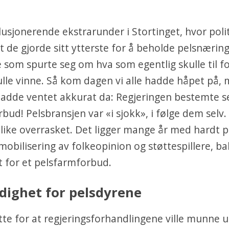
llusjonerende ekstrarunder i Stortinget, hvor poli
at de gjorde sitt ytterste for å beholde pelsnærin
som spurte seg om hva som egentlig skulle til fo
lle vinne. Så kom dagen vi alle hadde håpet på,
adde ventet akkurat da: Regjeringen bestemte se
rbud! Pelsbransjen var «i sjokk», i følge dem selv
e like overrasket. Det ligger mange år med hardt p
mobilisering av folkeopinion og støttespillere, ba
 for et pelsfarmforbud.
dighet for pelsdyrene
rette for at regjeringsforhandlingene ville munne ut