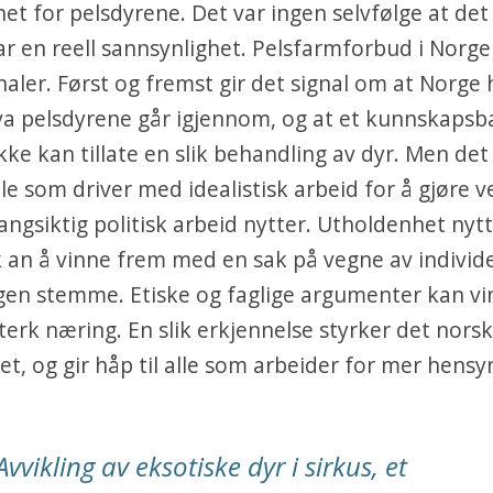
het for pelsdyrene. Det var ingen selvfølge at det b
r en reell sannsynlighet. Pelsfarmforbud i Norge 
gnaler. Først og fremst gir det signal om at Norge 
va pelsdyrene går igjennom, og at et kunnskapsb
ke kan tillate en slik behandling av dyr. Men det
alle som driver med idealistisk arbeid for å gjøre v
langsiktig politisk arbeid nytter. Utholdenhet nytt
k an å vinne frem med en sak på vegne av individ
gen stemme. Etiske og faglige argumenter kan vi
erk næring. En slik erkjennelse styrker det nors
t, og gir håp til alle som arbeider for mer hensyn
Avvikling av eksotiske dyr i sirkus, et