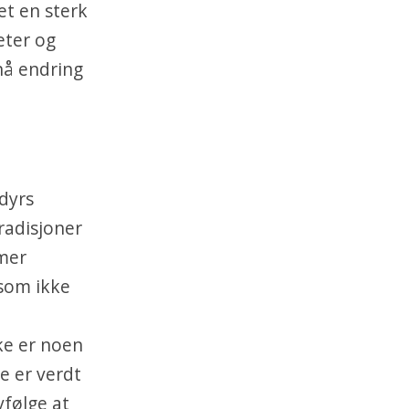
et en sterk
eter og
 nå endring
 dyrs
radisjoner
mer
 som ikke
ke er noen
e er verdt
vfølge at