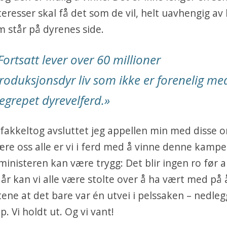
eresser skal få det som de vil, helt uavhengig av
 står på dyrenes side.
Fortsatt lever over 60 millioner
roduksjonsdyr liv som ikke er forenelig me
egrepet dyrevelferd.»
s fakkeltog avsluttet jeg appellen min med disse 
re oss alle er vi i ferd med å vinne denne kamp
inisteren kan være trygg: Det blir ingen ro før al
år kan vi alle være stolte over å ha vært med på 
ne at det bare var én utvei i pelssaken – nedlegg
p. Vi holdt ut. Og vi vant!