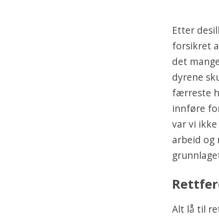
Etter desi
forsikret 
det mange 
dyrene sku
færreste h
innføre fo
var vi ikk
arbeid og 
grunnlaget
Rettfer
Alt lå til 