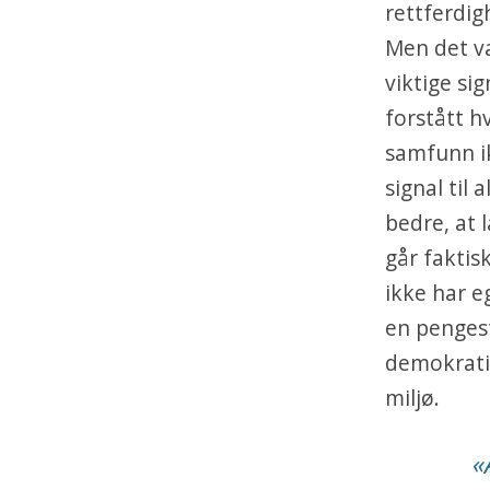
rettferdig
Men det va
viktige si
forstått h
samfunn ik
signal til 
bedre, at 
går faktis
ikke har e
en pengest
demokratie
miljø.
«