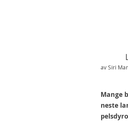
av Siri Ma
Mange bl
neste la
pelsdyro