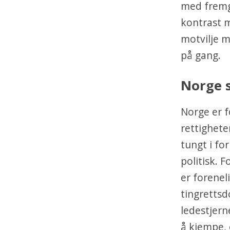
med fremga
kontrast 
motvilje m
på gang.
Norge s
Norge er f
rettighete
tungt i f
politisk. 
er forenel
tingrettsd
ledestjern
å kjempe, 