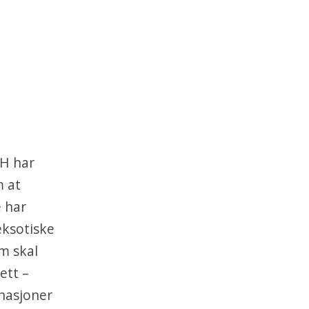
AH har
m at
e har
eksotiske
om skal
ett –
 nasjoner