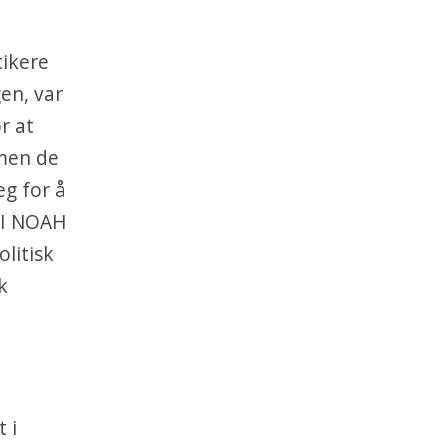
tikere
gen, var
r at
 men de
g for å
. I NOAH
olitisk
k
 i