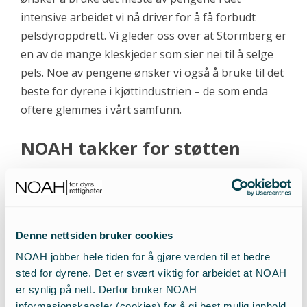
intensive arbeidet vi nå driver for å få forbudt
pelsdyroppdrett. Vi gleder oss over at Stormberg er
en av de mange kleskjeder som sier nei til å selge
pels. Noe av pengene ønsker vi også å bruke til det
beste for dyrene i kjøttindustrien – de som enda
oftere glemmes i vårt samfunn.
NOAH takker for støtten
De ti finalistene i konkurransen var
Kreftforeningen,
Autismeforeningen, Sykehusbarn, Redningsselskapet,
Norsk Luftambulanse, New Chance, SPCA, Leger uten
Denne nettsiden bruker cookies
grenser, Bygdefolk for rovdyr
og
NOAH
. Etter NOAH
på førsteplass med 500 stemmer foran nestemann,
NOAH jobber hele tiden for å gjøre verden til et bedre
kom Sykehusbarn på andre- og SPCA på
sted for dyrene. Det er svært viktig for arbeidet at NOAH
er synlig på nett. Derfor bruker NOAH
tredjeplass. De tre vinnerne får henholdsvis 50 000,
informasjonskapsler (cookies) for å gi best mulig innhold