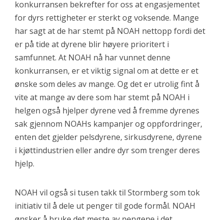
konkurransen bekrefter for oss at engasjementet
for dyrs rettigheter er sterkt og voksende. Mange
har sagt at de har stemt på NOAH nettopp fordi det
er på tide at dyrene blir høyere prioritert i
samfunnet. At NOAH nå har vunnet denne
konkurransen, er et viktig signal om at dette er et
ønske som deles av mange. Og det er utrolig fint å
vite at mange av dere som har stemt på NOAH i
helgen også hjelper dyrene ved å fremme dyrenes
sak gjennom NOAHs kampanjer og oppfordringer,
enten det gjelder pelsdyrene, sirkusdyrene, dyrene
i kjøttindustrien eller andre dyr som trenger deres
hjelp.
NOAH vil også si tusen takk til Stormberg som tok
initiativ til å dele ut penger til gode formål. NOAH
ønsker å bruke det meste av pengene i det