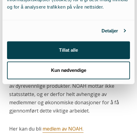
30 000 og 20 000 kroner til sitt arbeid.
og for å analysere trafikken på våre nettsider.
NOAH er svært glade for å ha vunnet 50 000 til
arbeidet for dyrene, og oppfordrer også alle til å bli
Detaljer
med og støtte vårt arbeid videre. Som medlem i
NOAH er du med på å bidra til at dyrs interesser blir
Tillat alle
fremmet innenfor alle områder. En del av dette
arbeidet går også ut på å gjøre det lettere for
deg
som forbruker å leve dyrevennlig, gjennom blant
Kun nødvendige
annet å spre informasjon om og fremme økt tilbud
av dyrevennlige produkter. NOAH mottar ikke
statsstøtte, og er derfor helt avhengige av
medlemmer og økonomiske donasjoner for å få
gjennomført dette viktige arbeidet.
Her kan du bli
medlem av NOAH.