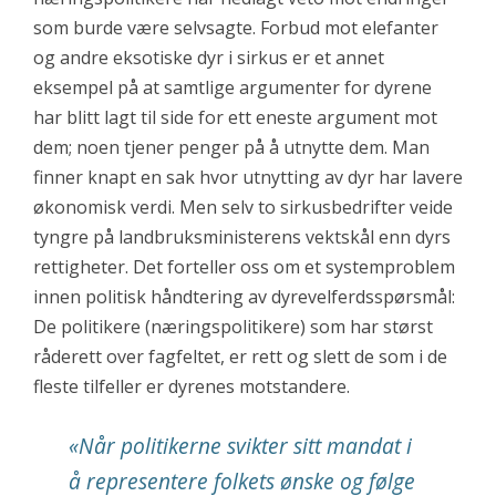
som burde være selvsagte. Forbud mot elefanter
og andre eksotiske dyr i sirkus er et annet
eksempel på at samtlige argumenter for dyrene
har blitt lagt til side for ett eneste argument mot
dem; noen tjener penger på å utnytte dem. Man
finner knapt en sak hvor utnytting av dyr har lavere
økonomisk verdi. Men selv to sirkusbedrifter veide
tyngre på landbruksministerens vektskål enn dyrs
rettigheter. Det forteller oss om et systemproblem
innen politisk håndtering av dyrevelferdsspørsmål:
De politikere (næringspolitikere) som har størst
råderett over fagfeltet, er rett og slett de som i de
fleste tilfeller er dyrenes motstandere.
«
Når politikerne svikter sitt mandat i
å representere folkets ønske og følge