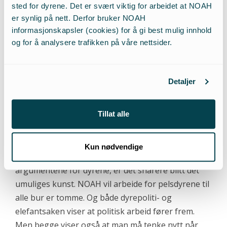
politiske arbeidet som hadde utspilt seg i
sted for dyrene. Det er svært viktig for arbeidet at NOAH
mellomtiden innebar at NOAH hadde mange møter
er synlig på nett. Derfor bruker NOAH
med FrPs justispolitikere. Da NOAH fikk
informasjonskapsler (cookies) for å gi best mulig innhold
og for å analysere trafikken på våre nettsider.
gjennomslag hos disse for at et dyrepoliti måtte
være en del av politiet, begynte ting å skje.
Detaljer
Vi er ikke i mål med vårt ønske om et
landsdekkende dyrepoliti – men endringen som har
Tillat alle
skjedd har hevet dyrs status. Politikk er det muliges
kunst. Men i arbeidet for dyrs rettigheter i et land
hvor dette styres av næringspolitikere som lar den
Kun nødvendige
minste næringsinteresse gå foran de beste
argumentene for dyrene, er det snarere blitt det
umuliges kunst. NOAH vil arbeide for pelsdyrene til
alle bur er tomme. Og både dyrepoliti- og
elefantsaken viser at politisk arbeid fører frem.
Men begge viser også at man må tenke nytt når