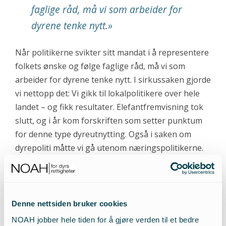
faglige råd, må vi som arbeider for
dyrene tenke nytt.
»
Når politikerne svikter sitt mandat i å representere
folkets ønske og følge faglige råd, må vi som
arbeider for dyrene tenke nytt. I sirkussaken gjorde
vi nettopp det: Vi gikk til lokalpolitikere over hele
landet – og fikk resultater. Elefantfremvisning tok
slutt, og i år kom forskriften som setter punktum
for denne type dyreutnytting. Også i saken om
dyrepoliti måtte vi gå utenom næringspolitikerne.
Da dyrepoliti først ble brakt opp for
landbruksministeren, var svarene avvisende, til
tross for at ministeren var fra et parti som hadde
dette i programmet. Det kom aldri til å bli noe av,
Denne nettsiden bruker cookies
ble det sagt. Ikke lang tid etter ble det noe av. Det
NOAH jobber hele tiden for å gjøre verden til et bedre