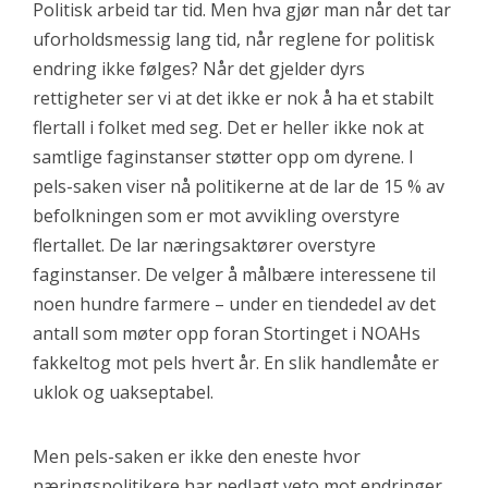
Politisk arbeid tar tid. Men hva gjør man når det tar
uforholdsmessig lang tid, når reglene for politisk
endring ikke følges? Når det gjelder dyrs
rettigheter ser vi at det ikke er nok å ha et stabilt
flertall i folket med seg. Det er heller ikke nok at
samtlige faginstanser støtter opp om dyrene. I
pels-saken viser nå politikerne at de lar de 15 % av
befolkningen som er mot avvikling overstyre
flertallet. De lar næringsaktører overstyre
faginstanser. De velger å målbære interessene til
noen hundre farmere – under en tiendedel av det
antall som møter opp foran Stortinget i NOAHs
fakkeltog mot pels hvert år. En slik handlemåte er
uklok og uakseptabel.
Men pels-saken er ikke den eneste hvor
næringspolitikere har nedlagt veto mot endringer