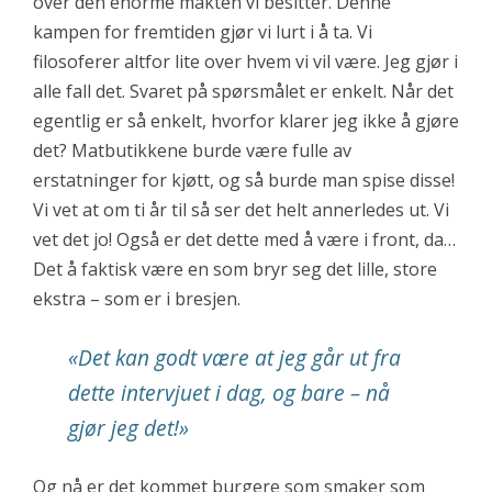
over den enorme makten vi besitter. Denne
kampen for fremtiden gjør vi lurt i å ta. Vi
filosoferer altfor lite over hvem vi vil være. Jeg gjør i
alle fall det. Svaret på spørsmålet er enkelt. Når det
egentlig er så enkelt, hvorfor klarer jeg ikke å gjøre
det? Matbutikkene burde være fulle av
erstatninger for kjøtt, og så burde man spise disse!
Vi vet at om ti år til så ser det helt annerledes ut. Vi
vet det jo! Også er det dette med å være i front, da…
Det å faktisk være en som bryr seg det lille, store
ekstra – som er i bresjen.
«
Det kan godt være at jeg går ut fra
dette intervjuet i dag, og bare – nå
gjør jeg det!
»
Og nå er det kommet burgere som smaker som