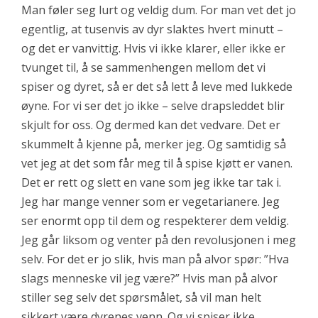
Man føler seg lurt og veldig dum. For man vet det jo
egentlig, at tusenvis av dyr slaktes hvert minutt –
og det er vanvittig. Hvis vi ikke klarer, eller ikke er
tvunget til, å se sammenhengen mellom det vi
spiser og dyret, så er det så lett å leve med lukkede
øyne. For vi ser det jo ikke – selve drapsleddet blir
skjult for oss. Og dermed kan det vedvare. Det er
skummelt å kjenne på, merker jeg. Og samtidig så
vet jeg at det som får meg til å spise kjøtt er vanen.
Det er rett og slett en vane som jeg ikke tar tak i.
Jeg har mange venner som er vegetarianere. Jeg
ser enormt opp til dem og respekterer dem veldig.
Jeg går liksom og venter på den revolusjonen i meg
selv. For det er jo slik, hvis man på alvor spør: ”Hva
slags menneske vil jeg være?” Hvis man på alvor
stiller seg selv det spørsmålet, så vil man helt
sikkert være dyrenes venn. Og vi spiser ikke