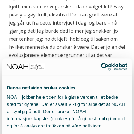
kjøtt, men som er veganske – da er valget lett! Easy
peasy – gøy, kult, eksotisk! Det kan godt være at
jeg går ut fra dette intervjuet i dag, og bare – nå
gjør jeg det! Jeg burde det! Jo mer jeg snakker, jo
mer tenker jeg; holdt kjeft, hold deg til saken om
hvilket menneske du ønsker å være. Det er jo en del
evolusjonære elementærgrunner til at det var
viktig å spise kjøtt, men nå har vi tilgang på så mye
annet. Og dess mer vi tar i bruk av disse tilbudene,
dess mer vil de etterspørres og vokse.
Denne nettsiden bruker cookies
– Et samfunn uten slakterier og pelsfarmer hadde vært
NOAH jobber hele tiden for å gjøre verden til et bedre
fint?
sted for dyrene. Det er svært viktig for arbeidet at NOAH
er synlig på nett. Derfor bruker NOAH
informasjonskapsler (cookies) for å gi best mulig innhold
– Det hadde vært topp! Pelsdyroppdrett er jeg i
og for å analysere trafikken på våre nettsider.
mot. Totalt! Jeg har hatt en pels, en vintage pels.