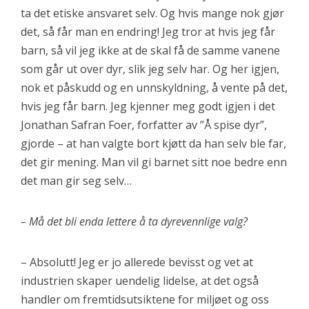
ta det etiske ansvaret selv. Og hvis mange nok gjør
det, så får man en endring! Jeg tror at hvis jeg får
barn, så vil jeg ikke at de skal få de samme vanene
som går ut over dyr, slik jeg selv har. Og her igjen,
nok et påskudd og en unnskyldning, å vente på det,
hvis jeg får barn. Jeg kjenner meg godt igjen i det
Jonathan Safran Foer, forfatter av ”Å spise dyr”,
gjorde – at han valgte bort kjøtt da han selv ble far,
det gir mening. Man vil gi barnet sitt noe bedre enn
det man gir seg selv…
– Må det bli enda lettere å ta dyrevennlige valg?
– Absolutt! Jeg er jo allerede bevisst og vet at
industrien skaper uendelig lidelse, at det også
handler om fremtidsutsiktene for miljøet og oss