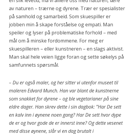
en slik levetid, må vi alliere oss med naturen, lære
av naturen – trærne og dyrene. Trær er spesialister
på samhold og samarbeid. Som skuespiller er
jobben min å skape forståelse og empati. Man
speiler og lyser på problematiske forhold – med
mål om å minske fordommene. For meg er
skuespilleren – eller kunstneren – en slags aktivist.
Man skal hele veien ligge foran og sette søkelys på
samfunnets spørsmål.
– Du er også maler, og her sitter vi utenfor museet til
maleren Edvard Munch. Han var blant de kunstnerne
som snakket for dyrene – og ble vegetarianer på sine
eldre dager. Han skrev dette i sin dagbok: ”Har De sett
en kalv inn i øynene noen gang? Har De sett hvor dype
de er og hvor gode de er innerst inne? Og dette vesenet
med disse øynene, slår vi en dag brutalt i