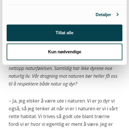
Men jeg klarer ikke å gå med den lenger. Den er fra
dyr som ble tatt livet av for 60 år siden, og før
Detaljer
tenkte jeg at jeg fikk litt vikingtid-følelse av å gå
med den, følelsen av natur. Men samtidig finnes det
Tillat alle
ingen unnskyldning for å gå med pels, jeg følte
meg rett og slett dum. Dyr i bur er ikke naturlig.
Kun nødvendige
– Man ser at noen bransjer som utnytter dyr spiller på
nettopp naturfølelsen. Samtidig har ikke dyrene noe
naturlig liv. Vår dragning mot naturen bør heller få oss
til å respektere både natur og dyr?
– Ja, jeg elsker å være ute i naturen. Vi er jo dyr vi
også, så jeg tenker at når vi er i naturen er vi i vårt
rette habitat. Vi trives så godt ute blant trærne
fordi vi er hvor vi egentlig er ment å være. Jeg er