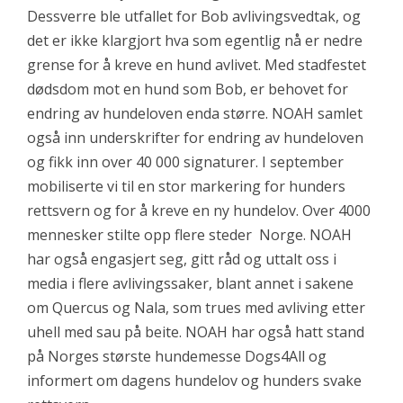
Dessverre ble utfallet for Bob avlivingsvedtak, og
det er ikke klargjort hva som egentlig nå er nedre
grense for å kreve en hund avlivet. Med stadfestet
dødsdom mot en hund som Bob, er behovet for
endring av hundeloven enda større. NOAH samlet
også inn underskrifter for endring av hundeloven
og fikk inn over 40 000 signaturer. I september
mobiliserte vi til en stor markering for hunders
rettsvern og for å kreve en ny hundelov. Over 4000
mennesker stilte opp flere steder Norge. NOAH
har også engasjert seg, gitt råd og uttalt oss i
media i flere avlivingssaker, blant annet i sakene
om Quercus og Nala, som trues med avliving etter
uhell med sau på beite. NOAH har også hatt stand
på Norges største hundemesse Dogs4All og
informert om dagens hundelov og hunders svake