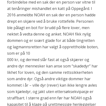
forbindelse med en sak der en person var vitne til
at tenåringer mishandlet en katt på Oppegård. I
2016 anmeldte NOAH en sak der en person hadde
drept en skjære ved å bruke rottefelle. Personen
ble pålagt en bot for brudd på flere lover, men
nektet å vedta denne og anket. NOAH fikk nylig
dommen og er svært glade for at både tingretten
og lagmannsretten har valgt å opprettholde boten,
som er på 10
000 kr, og dermed slår fast at også skjærer og
andre dyr mennesker kan anse som “skadedyr” har
likhet for loven, og den samme rettssikkerheten
som andre dyr. Også andre viktige dommer har
kommet i år – ville dyr (rever) kan ikke lengre avles
som kjæledyr, og jakt uten ettersøksekvipasje er
straffbart. I større grad enn før har NOAH også
kapasitet til å klage på urettmessige henleggelser