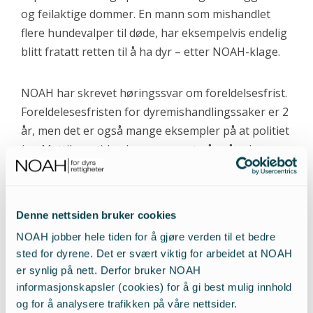
og feilaktige dommer. En mann som mishandlet
flere hundevalper til døde, har eksempelvis endelig
blitt fratatt retten til å ha dyr – etter NOAH-klage.
NOAH har skrevet høringssvar om foreldelsesfrist.
Foreldelesesfristen for dyremishandlingssaker er 2
år, men det er også mange eksempler på at politiet
(og Mattilsynet) bruker mer enn to år på selve
saksbehandlingen av disse sakene. Flere saker går
ustraffet rett og slett på grunn av treghet i
etatene, og foreldelsesfristen.
Denne nettsiden bruker cookies
NOAH jobber hele tiden for å gjøre verden til et bedre
NOAH har sendt et omfattende innspill til Økokrim
sted for dyrene. Det er svært viktig for arbeidet at NOAH
angående undersøkelse av dyrekriminalitet i
er synlig på nett. Derfor bruker NOAH
Norge. Innspillet omhandlet NOAHs erfaring med
informasjonskapsler (cookies) for å gi best mulig innhold
alle typer kriminalitet mot dyr, vår analyse av
og for å analysere trafikken på våre nettsider.