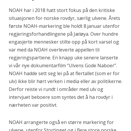
NOAH har i 2018 hatt stort fokus på den kritiske
situasjonen for norske rovdyr, særlig ulvene. Årets
første NOAH-markering ble holdt 8.januar utenfor
regjeringsforhandlingene på Jæløya. Over hundre
engasjerte mennesker stilte opp på kort varsel og
var med da NOAH overleverte appellen til
regjeringspartiene. En knapp uke senere lanserte
vi vår nye dokumentarfilm “Ulvens Gode Naboer”.
NOAH hadde sett seg lei på at flertallet (som er for
ulv) ikke blir hørt verken i media eller av politikerne.
Derfor reiste vi rundt i områder med ulv og
intervjuet beboere som syntes det å ha rovdyr i
nærheten var positivt.
NOAH arrangerte også en større markering for
ulvene, utenfor Stortinget og i flere store norske