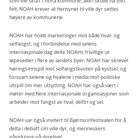
som ble skutt i Flora kommune, aldri skulle ha blitt
felt. NOAH krever at hensynet til ville dyr settes
høyere av kommunene.
NOAH har holdt markeringer mot både hval- og
selfangst, og i forbindelse med selens
internasjonale dag delte NOAHs frivillige ut
løpesedler i flere av landets byer. NOAH har skrevet
høringsinnspill mot selfangstkvoten på kystsel, og
forsvart selene og hvalene i media mot politiske
utspill om mer utnytting. NOAH har også vært i
møter med flere internasjonale organisasjoner som
arbeider mot fangst av hval, delfin og sel.
NOAH var også invitert til Bjørnsonfestivalen for å
delta i debatt om ville dyr, og menneskers
påvirkning på dyrelivet.