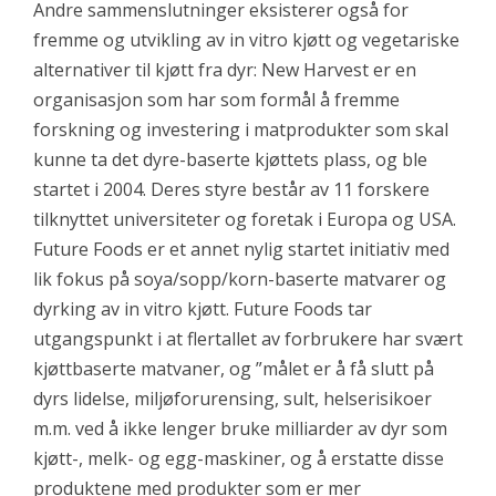
Andre sammenslutninger eksisterer også for
fremme og utvikling av in vitro kjøtt og vegetariske
alternativer til kjøtt fra dyr:
New Harvest er en
organisasjon som har som formål å fremme
forskning og investering i matprodukter som skal
kunne ta det dyre-baserte kjøttets plass, og ble
startet i 2004. Deres styre består av 11 forskere
tilknyttet universiteter og foretak i Europa og USA.
Future Foods er et annet nylig startet initiativ med
lik fokus på soya/sopp/korn-baserte matvarer og
dyrking av in vitro kjøtt.
Future Foods tar
utgangspunkt i at flertallet av forbrukere har svært
kjøttbaserte matvaner, og ”målet er å få slutt på
dyrs lidelse, miljøforurensing, sult, helserisikoer
m.m. ved å ikke lenger bruke milliarder av dyr som
kjøtt-, melk- og egg-maskiner, og å erstatte disse
produktene med produkter som er mer