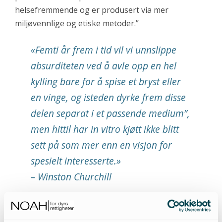
helsefremmende og er produsert via mer
miljøvennlige og etiske metoder.”
«Femti år frem i tid vil vi unnslippe
absurditeten ved å avle opp en hel
kylling bare for å spise et bryst eller
en vinge, og isteden dyrke frem disse
delen separat i et passende medium”,
men hittil har in vitro kjøtt ikke blitt
sett på som mer enn en visjon for
spesielt interesserte.»
– Winston Churchill
Selv om vegetariske alternativer til de tradisjonelle
kjøttvarene har eksistert lenge, har de ikke klart å