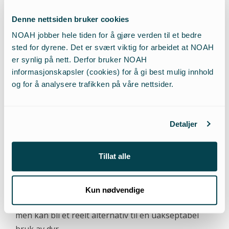
konkurrere med kjøtt bl.a. fordi de produseres av
Denne nettsiden bruker cookies
selskaper med langt mindre kapital enn
kjøttindustrien. Med in vitro kjøtt stiller det seg
NOAH jobber hele tiden for å gjøre verden til et bedre
sted for dyrene. Det er svært viktig for arbeidet at NOAH
annerledes; her vil deler av kjøttindustrien kunne få
er synlig på nett. Derfor bruker NOAH
tilgang til et råmateriale som ikke har de negative
informasjonskapsler (cookies) for å gi best mulig innhold
implikasjoner som kjøtt fra drepte dyr, og som
og for å analysere trafikken på våre nettsider.
dessuten kan komme til å være billigere. Winston
Churchill uttalte på trettitallet at ” femti år frem i tid
vil vi unnslippe absurditeten ved å avle opp en hel
Detaljer
kylling bare for å spise et bryst eller en vinge, og
isteden dyrke frem disse delen separat i et
Tillat alle
passende medium”, men hittil har in vitro kjøtt ikke
blitt sett på som mer enn en visjon for spesielt
interesserte. Konferansen ved UMB signaliserer at
Kun nødvendige
in vitro kjøtt ikke lenger er en science fiction idé,
men kan bli et reelt alternativ til en uakseptabel