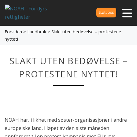
Støtt oss
Forsiden
>
Landbruk
> Slakt uten bedøvelse – protestene
nyttet!
SLAKT UTEN BEDØVELSE –
PROTESTENE NYTTET!
NOAH har, i likhet med søster-organisasjoner i andre
europeiske land, i løpet av den siste måneden
oppfordret til en protest-kampanje mot EUs nye