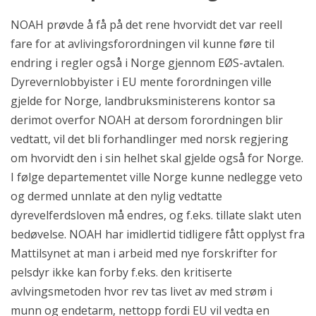
NOAH prøvde å få på det rene hvorvidt det var reell
fare for at avlivingsforordningen vil kunne føre til
endring i regler også i Norge gjennom EØS-avtalen.
Dyrevernlobbyister i EU mente forordningen ville
gjelde for Norge, landbruksministerens kontor sa
derimot overfor NOAH at dersom forordningen blir
vedtatt, vil det bli forhandlinger med norsk regjering
om hvorvidt den i sin helhet skal gjelde også for Norge.
I følge departementet ville Norge kunne nedlegge veto
og dermed unnlate at den nylig vedtatte
dyrevelferdsloven må endres, og f.eks. tillate slakt uten
bedøvelse. NOAH har imidlertid tidligere fått opplyst fra
Mattilsynet at man i arbeid med nye forskrifter for
pelsdyr ikke kan forby f.eks. den kritiserte
avlvingsmetoden hvor rev tas livet av med strøm i
munn og endetarm, nettopp fordi EU vil vedta en