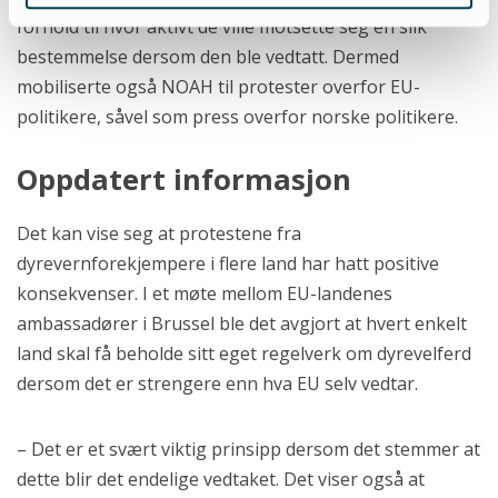
forhold til hvor aktivt de ville motsette seg en slik
bestemmelse dersom den ble vedtatt. Dermed
mobiliserte også NOAH til protester overfor EU-
politikere, såvel som press overfor norske politikere.
Oppdatert informasjon
Det kan vise seg at protestene fra
dyrevernforekjempere i flere land har hatt positive
konsekvenser. I et møte mellom EU-landenes
ambassadører i Brussel ble det avgjort at hvert enkelt
land skal få beholde sitt eget regelverk om dyrevelferd
dersom det er strengere enn hva EU selv vedtar.
– Det er et svært viktig prinsipp dersom det stemmer at
dette blir det endelige vedtaket. Det viser også at