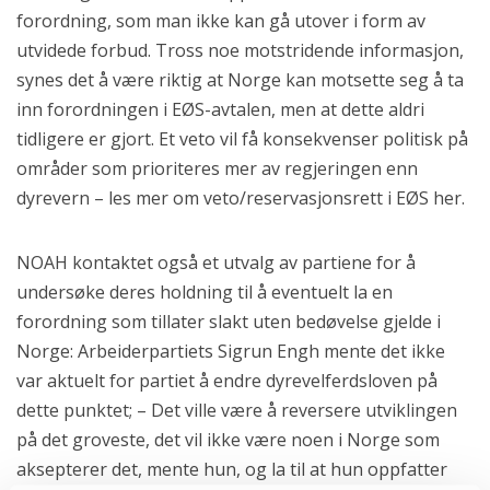
forordning, som man ikke kan gå utover i form av
utvidede forbud. Tross noe motstridende informasjon,
synes det å være riktig at Norge kan motsette seg å ta
inn forordningen i EØS-avtalen, men at dette aldri
tidligere er gjort. Et veto vil få konsekvenser politisk på
områder som prioriteres mer av regjeringen enn
dyrevern – les mer om veto/reservasjonsrett i EØS her.
NOAH kontaktet også et utvalg av partiene for å
undersøke deres holdning til å eventuelt la en
forordning som tillater slakt uten bedøvelse gjelde i
Norge: Arbeiderpartiets Sigrun Engh mente det ikke
var aktuelt for partiet å endre dyrevelferdsloven på
dette punktet; – Det ville være å reversere utviklingen
på det groveste, det vil ikke være noen i Norge som
aksepterer det, mente hun, og la til at hun oppfatter