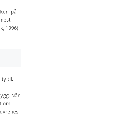
kker” på
 mest
k, 1996)
y til.
bygg. Når
gt om
t dyrenes