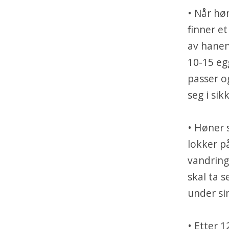
• Når hø
finner e
av hanen
10-15 egg
passer o
seg i si
• Høner s
lokker p
vandring
skal ta 
under si
• Etter 