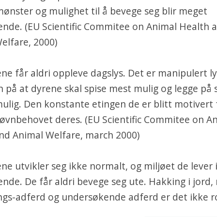
ønster og mulighet til å bevege seg blir meget
ende. (EU Scientific Commitee on Animal Health 
elfare, 2000)
ene får aldri oppleve dagslys. Det er manipulert l
nn på at dyrene skal spise mest mulig og legge på 
ulig. Den konstante etingen de er blitt motivert 
søvnbehovet deres. (EU Scientific Commitee on A
nd Animal Welfare, march 2000)
ene utvikler seg ikke normalt, og miljøet de lever i 
nde. De får aldri bevege seg ute. Hakking i jord, 
gs-adferd og undersøkende adferd er det ikke r