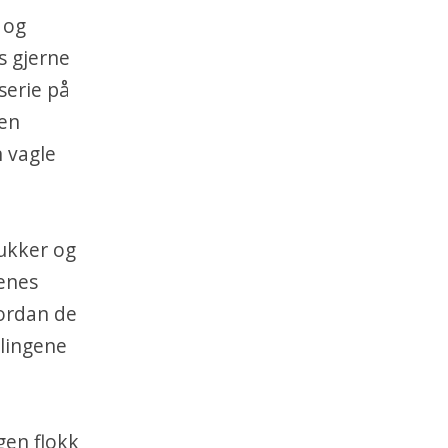
 og
s gjerne
serie på
nen
 vagle
lukker og
genes
ordan de
llingene
gen flokk