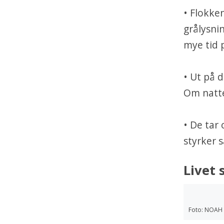
• Flokke
grålysnin
mye tid 
• Ut på d
Om natten
• De tar
styrker 
Livet
Foto: NOAH