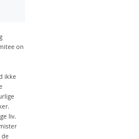
g
mitee on
d ikke
e
urlige
ker.
ge liv.
 mister
t de