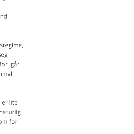
and
ysregime,
seg
for, går
nimal
er lite
naturlig
om for.