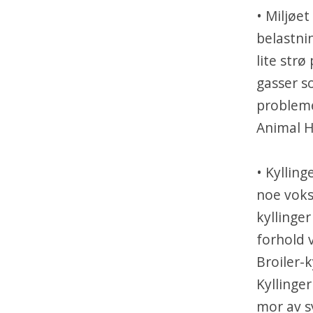
• Miljøet
belastni
lite str
gasser s
probleme
Animal H
• Kyllin
noe voks
kyllinger
forhold v
Broiler-k
Kyllinger
mor av s