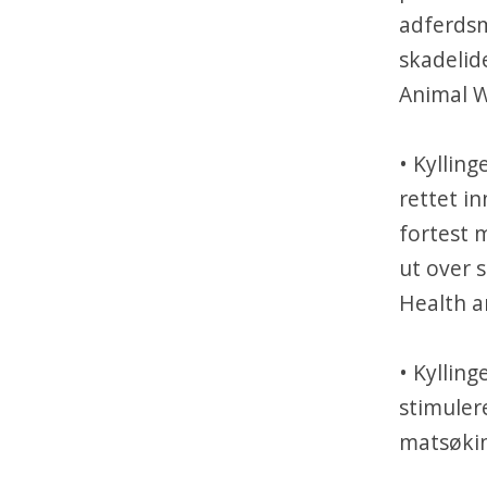
adferdsm
skadelid
Animal W
• Kylling
rettet i
fortest m
ut over 
Health a
• Kylling
stimulere
matsøkin