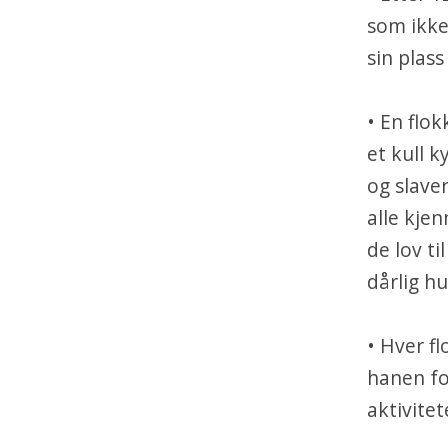
som ikke
sin plass
• En flok
et kull k
og slave
alle kjen
de lov ti
dårlig h
• Hver fl
hanen for
aktivite