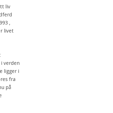
t liv
adferd
993 ,
 livet
t
 i verden
 ligger i
res fra
nu på
e