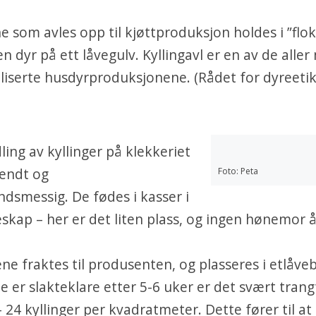
e som avles opp til kjøttproduksjon holdes i ”flo
en dyr på ett låvegulv. Kyllingavl er en av de aller
aliserte husdyrproduksjonene. (Rådet for dyreetik
ing av kyllinger på klekkeriet
endt og
Foto: Peta
dsmessig. De fødes i kasser i
skap – her er det liten plass, og ingen hønemor å t
ene fraktes til produsenten, og plasseres i etlåve
ne er slakteklare etter 5-6 uker er det svært tran
 24 kyllinger per kvadratmeter. Dette fører til a