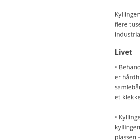
Kyllingen
flere tus
industri
Livet
• Behandl
er hårdh
samlebån
et klekke
• Kylling
kyllinge
plassen –