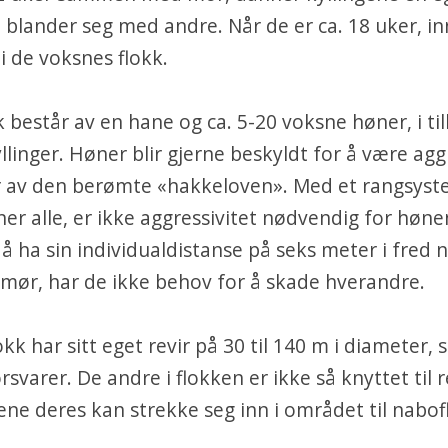
 blander seg med andre. Når de er ca. 18 uker, in
 i de voksnes flokk.
k består av en hane og ca. 5-20 voksne høner, i till
yllinger. Høner blir gjerne beskyldt for å være agg
r av den berømte «hakkeloven». Med et rangsyst
ner alle, er ikke aggressivitet nødvendig for høne
l å ha sin individualdistanse på seks meter i fred n
umør, har de ikke behov for å skade hverandre.
okk har sitt eget revir på 30 til 140 m i diameter,
svarer. De andre i flokken er ikke så knyttet til r
tene deres kan strekke seg inn i området til nabo