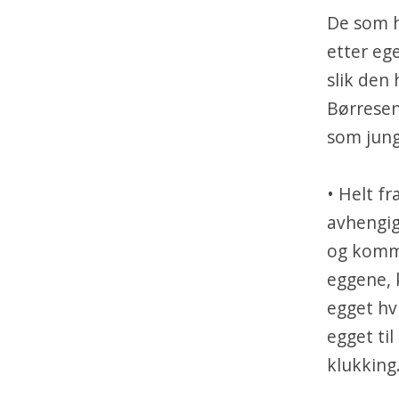
De som h
etter eg
slik den
Børresen
som jung
• Helt fr
avhengig
og kommu
eggene, 
egget hv
egget ti
klukking