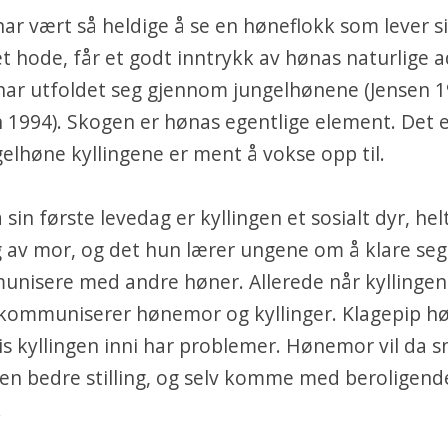
ar vært så heldige å se en høneflokk som lever sit
et hode, får et godt inntrykk av hønas naturlige 
 har utfoldet seg gjennom jungelhønene (Jensen 1
 1994). Skogen er hønas egentlige element. Det er
elhøne kyllingene er ment å vokse opp til.
a sin første levedag er kyllingen et sosialt dyr, hel
 av mor, og det hun lærer ungene om å klare seg
nisere med andre høner. Allerede når kyllingene
kommuniserer hønemor og kyllinger. Klagepip hø
is kyllingen inni har problemer. Hønemor vil da s
l en bedre stilling, og selv komme med beroligend
.