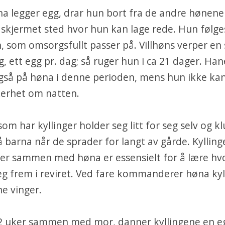
na legger egg, drar hun bort fra de andre hønene
t skjermet sted hvor hun kan lage rede. Hun følge
, som omsorgsfullt passer på. Villhøns verper en 
, ett egg pr. dag; så ruger hun i ca 21 dager. Ha
gså på høna i denne perioden, mens hun ikke kan
kkerhet om natten.
om har kyllinger holder seg litt for seg selv og k
å barna når de sprader for langt av gårde. Kyllin
er sammen med høna er essensielt for å lære hv
seg frem i reviret. Ved fare kommanderer høna ky
ne vinger.
12 uker sammen med mor, danner kyllingene en e