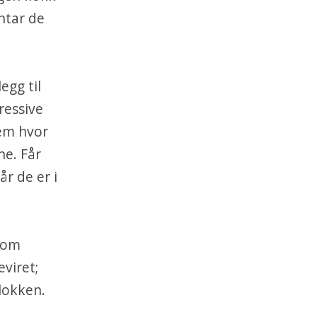
ntar de
egg til
ressive
em hvor
ne. Får
år de er i
 som
eviret;
flokken.