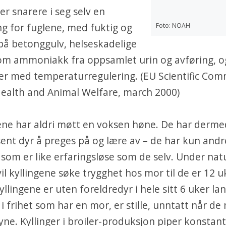
 er snarere i seg selv en
ng for fuglene, med fuktig og
Foto: NOAH
ø på betonggulv, helseskadelige
om ammoniakk fra oppsamlet urin og avføring, o
r med temperaturregulering. (EU Scientific Com
ealth and Animal Welfare, march 2000)
gene har aldri møtt en voksen høne. De har derme
ent dyr å preges på og lære av – de har kun andr
 som er like erfaringsløse som de selv. Under nat
il kyllingene søke trygghet hos mor til de er 12 u
yllingene er uten foreldredyr i hele sitt 6 uker lan
 i frihet som har en mor, er stille, unntatt når de
yne. Kyllinger i broiler-produksjon piper konstan