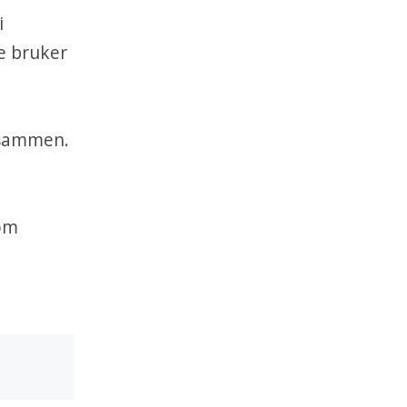
i
De bruker
g sammen.
som