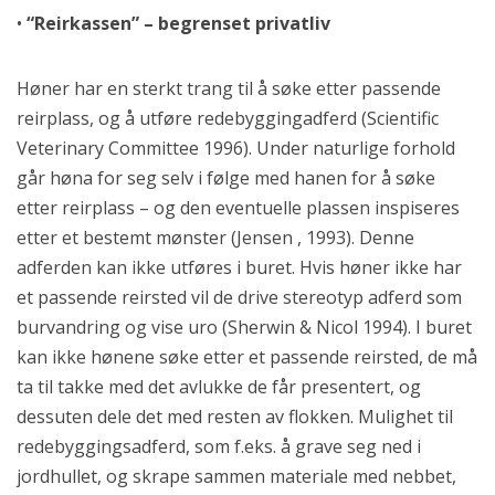
•
“Reirkassen” – begrenset privatliv
Høner har en sterkt trang til å søke etter passende
reirplass, og å utføre redebyggingadferd (Scientific
Veterinary Committee 1996). Under naturlige forhold
går høna for seg selv i følge med hanen for å søke
etter reirplass – og den eventuelle plassen inspiseres
etter et bestemt mønster (Jensen , 1993). Denne
adferden kan ikke utføres i buret. Hvis høner ikke har
et passende reirsted vil de drive stereotyp adferd som
burvandring og vise uro (Sherwin & Nicol 1994). I buret
kan ikke hønene søke etter et passende reirsted, de må
ta til takke med det avlukke de får presentert, og
dessuten dele det med resten av flokken. Mulighet til
redebyggingsadferd, som f.eks. å grave seg ned i
jordhullet, og skrape sammen materiale med nebbet,