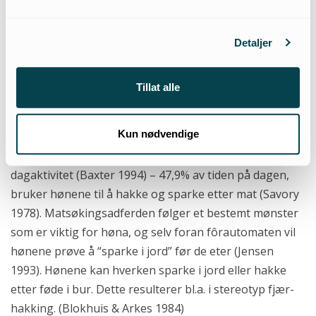
bursystemene, bryter imidlertid ned den normale
sosiale interaksjonen i flokken, og kan undertrykke
normale adferdsuttrykk som f.eks. aggresjon ved for
Detaljer
tett kontakt (Baxter 1994). Høner som ikke viser
aggresjon i bur, er derfor ikke nødvendigvis rolige,
Tillat alle
men er frarøvet muligheten til å uttrykke at noe er galt.
Kun nødvendige
•
Manglende mulighet til matsøkingsadferd
Leting etter mat utgjør mye av hønas normale
dagaktivitet (Baxter 1994) – 47,9% av tiden på dagen,
bruker hønene til å hakke og sparke etter mat (Savory
1978). Matsøkingsadferden følger et bestemt mønster
som er viktig for høna, og selv foran fôrautomaten vil
hønene prøve å “sparke i jord” før de eter (Jensen
1993). Hønene kan hverken sparke i jord eller hakke
etter føde i bur. Dette resulterer bl.a. i stereotyp fjær-
hakking. (Blokhuis & Arkes 1984)