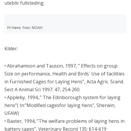
uteblir fullsteding.
Fri høne. Foto: NOAH
Kilder:
• Abrahamson and Tauson, 1997, ” Effects on group
Size on performance, Health and Birds´ Use of facilities
in Furnished Cages for Laying Hens”, Acta Agric. Scand.
Sect A Animal Sci 1997: 47, 254-260.
• Appleby, 1994.,” The Edinborough system for laying
hens”( In:”Modified cagesfor laying hens”, Sherwin,
UFAW)
• Baxter, 1994, ”The welfare problems of laying hens in
battery cages”, Veterinary Record 135: 614-619