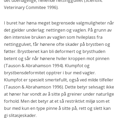
det ubehagelige, hellende nettinggulvet (Scientific
Veterinary Commitee 1996).
I buret har høna meget begrensede valgmuligheter når
det gjelder underlag: nettingen og vaglen. På grunn av
den intensive bruken av vaglen som hvileplass fra
nettinggulvet, får hønene ofte skader på brystben og
føtter. Brystbenet kan bli deformert og brysthuden
betent og sår når hønene hviler kroppen mot pinnen
(Tauson & Abrahamson 1994). Klumpfot og
brystbensdeformitet opptrer i bur med vagler.
Klumpfot er spesielt smertefullt, også ved milde tilfeller
(Tauson & Abrahamson 1996). Dette betyr selvsagt ikke
at høner har vondt av å sitte på greiner under naturlige
forhold. Men det betyr at et så restriktivt miljø som et
bur med kun en type pinne å sitte på, rett og slett kan
gi slitasjeskader.