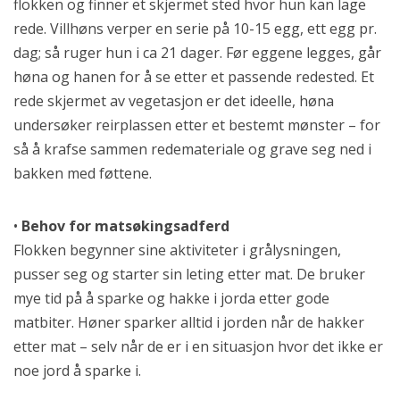
flokken og finner et skjermet sted hvor hun kan lage
rede. Villhøns verper en serie på 10-15 egg, ett egg pr.
dag; så ruger hun i ca 21 dager. Før eggene legges, går
høna og hanen for å se etter et passende redested. Et
rede skjermet av vegetasjon er det ideelle, høna
undersøker reirplassen etter et bestemt mønster – for
så å krafse sammen redemateriale og grave seg ned i
bakken med føttene.
•
Behov for matsøkingsadferd
Flokken begynner sine aktiviteter i grålysningen,
pusser seg og starter sin leting etter mat. De bruker
mye tid på å sparke og hakke i jorda etter gode
matbiter. Høner sparker alltid i jorden når de hakker
etter mat – selv når de er i en situasjon hvor det ikke er
noe jord å sparke i.