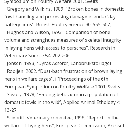
Symposium on Poultry Welfare 2001, Sveits
• Gregory and Wilkins, 1989, ”Broken bones in domestic
fowl: handling and processing damage in end-of-lay
battery hens”, British Poultry Science 30: 555-562;
• Hughes and Wilson, 1993, ”Comparison of bone
volume and strenght as measures of skeletal integrity
in laying hens with access to persches”, Research in
Veterinary Science 54: 202-206;
• Jensen, 1993, ”Dyras Adferd”, Landbruksforlaget
• Rooijen, 2002, “Dust-bath frustration of brown laying
hens in welfare cages”, i “Proceedings of the 6th
European Symposium on Poultry Welfare 2001, Sveits
• Savory, 1978, ”Feeding behaviour in a population of
domestic fowls in the wild”, Applied Animal Ethology 4:
13-27
• Scientific Veterinary commitee, 1996, “Report on the
welfare of laying hens”, European Commission, Brussel