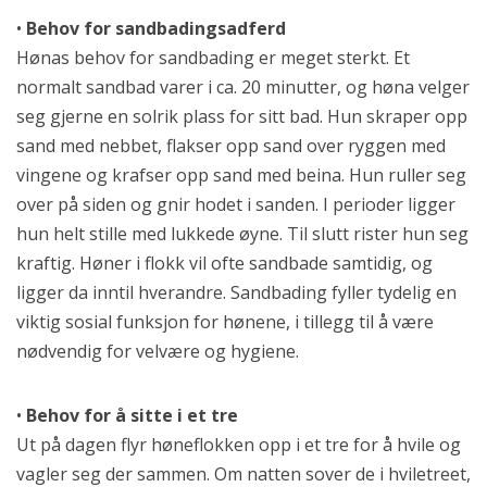
•
Behov for sandbadingsadferd
Hønas behov for sandbading er meget sterkt. Et
normalt sandbad varer i ca. 20 minutter, og høna velger
seg gjerne en solrik plass for sitt bad. Hun skraper opp
sand med nebbet, flakser opp sand over ryggen med
vingene og krafser opp sand med beina. Hun ruller seg
over på siden og gnir hodet i sanden. I perioder ligger
hun helt stille med lukkede øyne. Til slutt rister hun seg
kraftig. Høner i flokk vil ofte sandbade samtidig, og
ligger da inntil hverandre. Sandbading fyller tydelig en
viktig sosial funksjon for hønene, i tillegg til å være
nødvendig for velvære og hygiene.
•
Behov for å sitte i et tre
Ut på dagen flyr høneflokken opp i et tre for å hvile og
vagler seg der sammen. Om natten sover de i hviletreet,