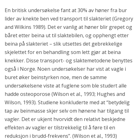
En britisk undersøkelse fant at 30% av høner fra bur
lider av knekte ben ved transport til slakteriet (Gregory
and Wilkins 1989). Det er vanlig at høner blir grepet og
båret etter beina ut til slaktebilen, og opphengt etter
beina på slakteriet – slik utsettes det gebrekkelige
skjelettet for en behandling som lett gjør at beina
knekker. Disse transport- og slaktemetodene benyttes
også i Norge. Noen undersøkelser har vist at vagle i
buret øker beinstyrken noe, men de samme
undersøkelsene viste at fuglene som ble studert alle
hadde osteoporose (Wilson et al., 1993; Hughes and
Wilson, 1993). Studiene konkluderte med at “betydelig
tap av beinmasse skjer selv om hønene har tilgang til
vagler. Det er ukjent hvorvidt den relativt beskjedne
effekten av vagler er tilstrekkelig til å føre til en
reduksjon i brudd-frekvens”. (Wilson et al., 1993)