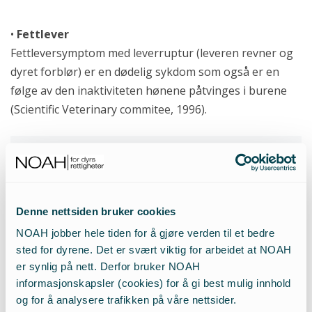
•
Fettlever
Fettleversymptom med leverruptur (leveren revner og
dyret forblør) er en dødelig sykdom som også er en
følge av den inaktiviteten hønene påtvinges i burene
(Scientific Veterinary commitee, 1996).
Trangt om plasser for høner i berikede bur.
Denne nettsiden bruker cookies
•
Sosial belastning ved plassmangel
NOAH jobber hele tiden for å gjøre verden til et bedre
Høner som lever tett, viser ofte aggressiv adferd som
sted for dyrene. Det er svært viktig for arbeidet at NOAH
fjørhakking, da hønas individualdistanse på ingen måte
er synlig på nett. Derfor bruker NOAH
kan respekteres i et bur. Å tvinge høner til å leve
informasjonskapsler (cookies) for å gi best mulig innhold
konstant tett inntil hverandre , slik man gjør med
og for å analysere trafikken på våre nettsider.