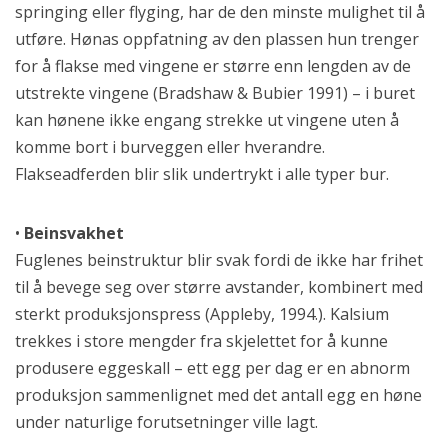
springing eller flyging, har de den minste mulighet til å
utføre. Hønas oppfatning av den plassen hun trenger
for å flakse med vingene er større enn lengden av de
utstrekte vingene (Bradshaw & Bubier 1991) – i buret
kan hønene ikke engang strekke ut vingene uten å
komme bort i burveggen eller hverandre.
Flakseadferden blir slik undertrykt i alle typer bur.
•
Beinsvakhet
Fuglenes beinstruktur blir svak fordi de ikke har frihet
til å bevege seg over større avstander, kombinert med
sterkt produksjonspress (Appleby, 1994.). Kalsium
trekkes i store mengder fra skjelettet for å kunne
produsere eggeskall – ett egg per dag er en abnorm
produksjon sammenlignet med det antall egg en høne
under naturlige forutsetninger ville lagt.