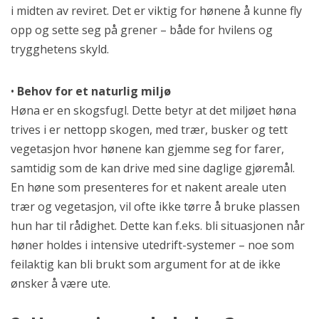
i midten av reviret. Det er viktig for hønene å kunne fly
opp og sette seg på grener – både for hvilens og
trygghetens skyld.
•
Behov for et naturlig miljø
Høna er en skogsfugl. Dette betyr at det miljøet høna
trives i er nettopp skogen, med trær, busker og tett
vegetasjon hvor hønene kan gjemme seg for farer,
samtidig som de kan drive med sine daglige gjøremål.
En høne som presenteres for et nakent areale uten
trær og vegetasjon, vil ofte ikke tørre å bruke plassen
hun har til rådighet. Dette kan f.eks. bli situasjonen når
høner holdes i intensive utedrift-systemer – noe som
feilaktig kan bli brukt som argument for at de ikke
ønsker å være ute.