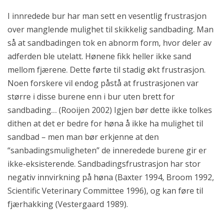
I innredede bur har man sett en vesentlig frustrasjon
over manglende mulighet til skikkelig sandbading. Man
så at sandbadingen tok en abnorm form, hvor deler av
adferden ble utelatt. Hønene fikk heller ikke sand
mellom fjærene. Dette førte til stadig økt frustrasjon.
Noen forskere vil endog påstå at frustrasjonen var
større i disse burene enn i bur uten brett for
sandbading… (Rooijen 2002) Igjen bør dette ikke tolkes
dithen at det er bedre for høna å ikke ha mulighet til
sandbad – men man bør erkjenne at den
“sanbadingsmuligheten” de inneredede burene gir er
ikke-eksisterende. Sandbadingsfrustrasjon har stor
negativ innvirkning på høna (Baxter 1994, Broom 1992,
Scientific Veterinary Committee 1996), og kan føre til
fjærhakking (Vestergaard 1989).