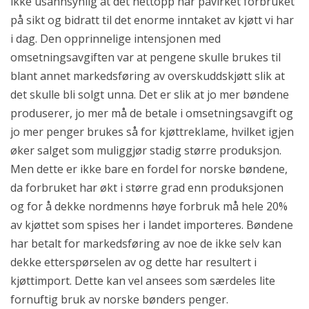
ikke usannsynlig at det nettopp har påvirket forbruket
på sikt og bidratt til det enorme inntaket av kjøtt vi har
i dag. Den opprinnelige intensjonen med
omsetningsavgiften var at pengene skulle brukes til
blant annet markedsføring av overskuddskjøtt slik at
det skulle bli solgt unna. Det er slik at jo mer bøndene
produserer, jo mer må de betale i omsetningsavgift og
jo mer penger brukes så for kjøttreklame, hvilket igjen
øker salget som muliggjør stadig større produksjon.
Men dette er ikke bare en fordel for norske bøndene,
da forbruket har økt i større grad enn produksjonen
og for å dekke nordmenns høye forbruk må hele 20%
av kjøttet som spises her i landet importeres. Bøndene
har betalt for markedsføring av noe de ikke selv kan
dekke etterspørselen av og dette har resultert i
kjøttimport. Dette kan vel ansees som særdeles lite
fornuftig bruk av norske bønders penger.