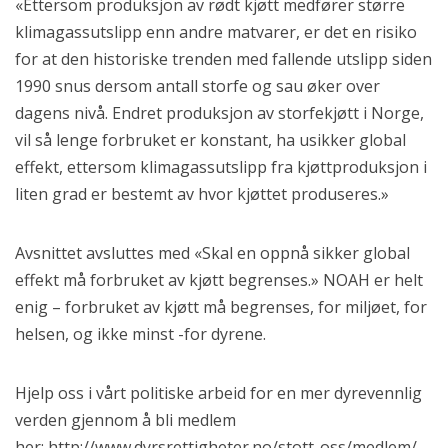
«Ettersom produksjon av rødt kjøtt medfører større
klimagassutslipp enn andre matvarer, er det en risiko
for at den historiske trenden med fallende utslipp siden
1990 snus dersom antall storfe og sau øker over
dagens nivå. Endret produksjon av storfekjøtt i Norge,
vil så lenge forbruket er konstant, ha usikker global
effekt, ettersom klimagassutslipp fra kjøttproduksjon i
liten grad er bestemt av hvor kjøttet produseres.»
Avsnittet avsluttes med «Skal en oppnå sikker global
effekt må forbruket av kjøtt begrenses.» NOAH er helt
enig – forbruket av kjøtt må begrenses, for miljøet, for
helsen, og ikke minst -for dyrene.
Hjelp oss i vårt politiske arbeid for en mer dyrevennlig
verden gjennom å bli medlem
her: http://www.dyrsrettigheter.no/stott-oss/medlem/