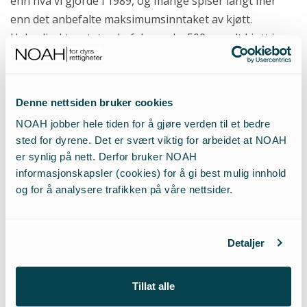
enn hva vi gjorde i 1989, og mange spiser langt mer
enn det anbefalte maksimumsinntaket av kjøtt.
Helsedirektoratet anbefaler maks 500gr rødt kjøtt i
uken, men over halvparten av alle norske menn og en
av tre norske kvinner spiser mer enn dette. De har
beregnet at det høye inntaket av kjøtt utgjør en
Denne nettsiden bruker cookies
samfunnskostnad i form av helsetap,
NOAH jobber hele tiden for å gjøre verden til et bedre
helsetjenestekostnader og produksjonstap, på hele 30
sted for dyrene. Det er svært viktig for arbeidet at NOAH
milliarder kroner. Helsedirektoratet poengterer også at
er synlig på nett. Derfor bruker NOAH
dette kommer i tillegg til kostnader relatert til globale
informasjonskapsler (cookies) for å gi best mulig innhold
miljøproblemer fra produksjonen av animalske
og for å analysere trafikken på våre nettsider.
produkter.
Detaljer
I meldingen står det at «Som en oppfølging av
myndighetenes kostholdsråd mener regjeringen at
finansieringen av opplysningsvirksomhet i
Tillat alle
grøntsektoren, som bevilges over jordbruksavtalen