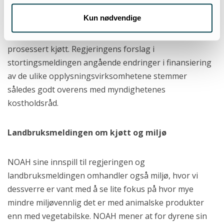
bør fortsette.» Kostrådene sier blant annet at vi bør
Kun nødvendige
spise mer grønnsaker, frukt og bær, grove
kornprodukter og begrensede mengder rødt kjøtt og
prosessert kjøtt. Regjeringens forslag i
stortingsmeldingen angående endringer i finansiering
av de ulike opplysningsvirksomhetene stemmer
således godt overens med myndighetenes
kostholdsråd.
Landbruksmeldingen om kjøtt og miljø
NOAH sine innspill til regjeringen og
landbruksmeldingen omhandler også miljø, hvor vi
dessverre er vant med å se lite fokus på hvor mye
mindre miljøvennlig det er med animalske produkter
enn med vegetabilske. NOAH mener at for dyrene sin