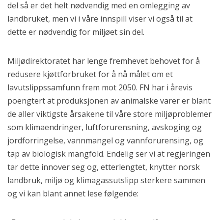
del så er det helt nødvendig med en omlegging av
landbruket, men vi i våre innspill viser vi også til at
dette er nødvendig for miljøet sin del.
Miljødirektoratet har lenge fremhevet behovet for å
redusere kjøttforbruket for å nå målet om et
lavutslippssamfunn frem mot 2050. FN har i årevis
poengtert at produksjonen av animalske varer er blant
de aller viktigste årsakene til våre store miljøproblemer
som klimaendringer, luftforurensning, avskoging og
jordforringelse, vannmangel og vannforurensing, og
tap av biologisk mangfold. Endelig ser vi at regjeringen
tar dette innover seg og, etterlengtet, knytter norsk
landbruk, miljø og klimagassutslipp sterkere sammen
og vi kan blant annet lese følgende: