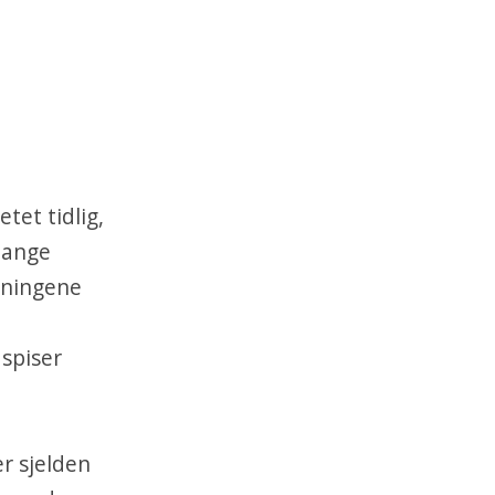
tet tidlig,
mange
ldningene
spiser
r sjelden