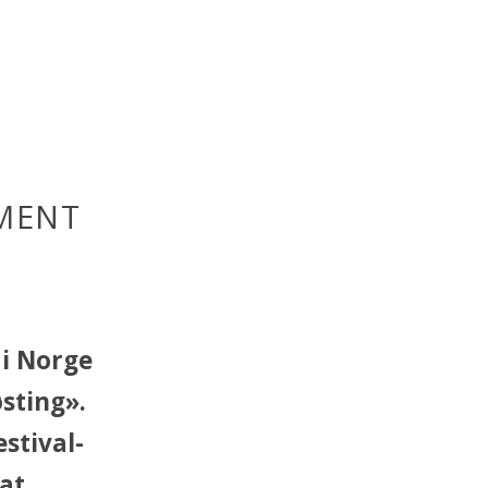
EMENT
 i Norge
sting».
stival-
t...