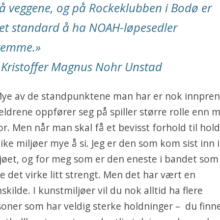
å veggene, og på Rockeklubben i Bodø er
et standard å ha NOAH-løpesedler
remme.
»
 Kristoffer Magnus Nohr Unstad
Mye av de standpunktene man har er nok innprene
ldrene oppfører seg på spiller større rolle enn 
or. Men når man skal få et bevisst forhold til ho
like miljøer mye å si. Jeg er den som kom sist inn i
øet, og for meg som er den eneste i bandet som 
e det virke litt strengt. Men det har vært en
skilde. I kunstmiljøer vil du nok alltid ha flere
oner som har veldig sterke holdninger – du finne