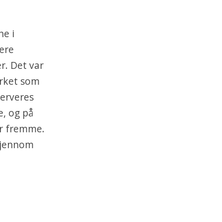
ne i
være
r. Det var
virket som
serveres
e, og på
er fremme.
gjennom