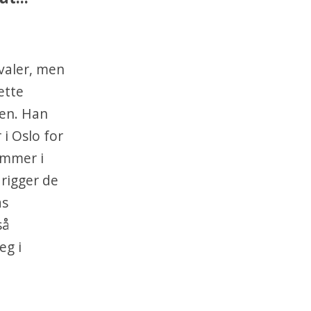
ivaler, men
ette
sen. Han
i Oslo for
ommer i
rigger de
as
så
eg i