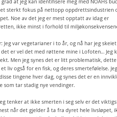
or grad at jeg kan identifisere meg med NOAHs bu
et sterkt fokus på nettopp oppdrettsindustrien 
et. Noe av det jeg er mest opptatt av idag er
etten, ikke minst i forhold til miljøkonsekvensen
r: Jeg var vegetarianer i to år, og nå har jeg skeiet
k, det er vel det med røttene mine i Lofoten… Je
slekt. Men jeg synes det er litt problematisk, dett
 et liv også for en fisk, og deres smertefølelse. Je
isse tingene hver dag, og synes det er en innvikl
e som tar stadig nye vendinger.
Jeg tenker at ikke smerten i seg selv er det viktigs
est når det gjelder å ta fra dyret hele livsløpet, 