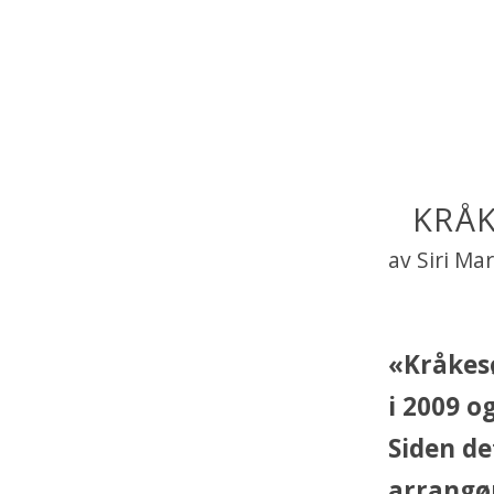
KRÅK
av Siri Ma
«Kråkesø
i 2009 o
Siden de
arrangør