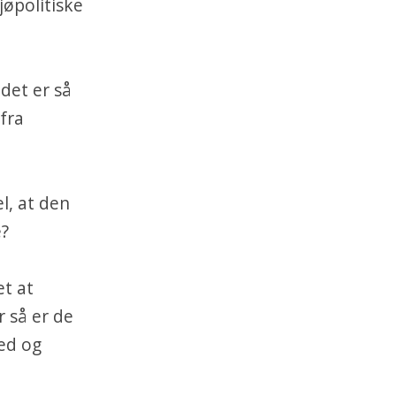
jøpolitiske
 det er så
 fra
l, at den
e?
et at
r så er de
ned og