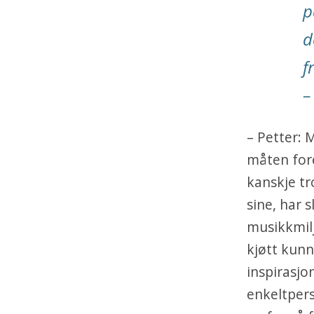
p
d
f
–
– Petter: 
måten fore
kanskje tr
sine, har s
musikkmilj
kjøtt kunn
inspirasjon
enkeltpers