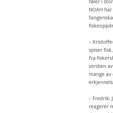
føler i st
NOAH har 
fangenskap
fiskeoppdr
– Kristoffe
spiser fis
fra fisker
verdien av
mange av d
erkjennels
– Fredrik: 
reagerer m