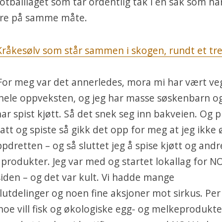
fotballlaget som tar ordentlig tak i en sak som h
jøre på samme måte.
 For meg var det annerledes, mora mi har vært ve
 hele oppveksten, og jeg har masse søskenbarn o
ar spist kjøtt. Så det snek seg inn bakveien. Og p
att og spiste så gikk det opp for meg at jeg ikke 
oppdretten – og så sluttet jeg å spise kjøtt og andr
produkter. Jeg var med og startet lokallag for 
siden – og det var kult. Vi hadde mange
utdelinger og noen fine aksjoner mot sirkus. Per
 noe vill fisk og økologiske egg- og melkeprodukt