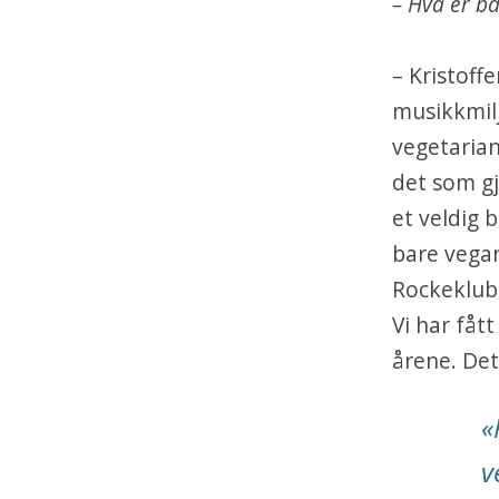
– Hva er ba
– Kristoffe
musikkmilj
vegetarian
det som gj
et veldig 
bare vegan
Rockeklub
Vi har få
årene. Det
«
v