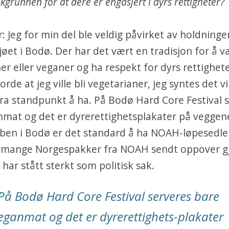
kgrunnen for at dere er engasjert i dyrs rettigheter?
r: Jeg for min del ble veldig påvirket av holdninge
øet i Bodø. Der har det vært en tradisjon for å 
er eller veganer og ha respekt for dyrs rettighete
orde at jeg ville bli vegetarianer, jeg syntes det 
bra standpunkt å ha. På Bodø Hard Core Festival 
mat og det er dyrerettighetsplakater på veggen
ben i Bodø er det standard å ha NOAH-løpesedl
tt mange Norgespakker fra NOAH sendt oppover 
 har stått sterkt som politisk sak.
På Bodø Hard Core Festival serveres bare
eganmat og det er dyrerettighets-plakater