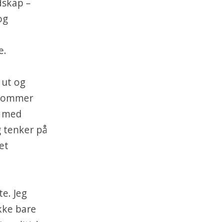
dskap –
og
e.
 ut og
g kommer
e med
g tenker på
et
te. Jeg
ikke bare