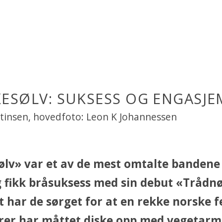
ESØLV: SUKSESS OG ENGASJ
rtinsen, hovedfoto: Leon K Johannessen
lv» var et av de mest omtalte bandene
g fikk bråsuksess med sin debut «Trådnø
t har de sørget for at en rekke norske fe
er har måttet diske opp med vegetarma