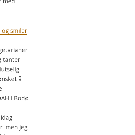
ar med
getarianer
g tanter
lutselig
ønsket å
e
NOAH i Bodø
 idag
er, men jeg