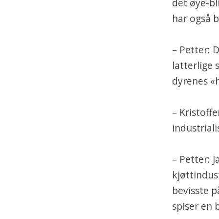
det øye-bl
har også b
– Petter: D
latterlige 
dyrenes «h
– Kristoff
industrial
– Petter: 
kjøttindust
bevisste p
spiser en b