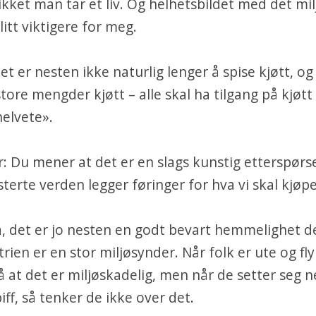
ikket man tar et liv. Og helhetsbildet med det mil
litt viktigere for meg.
et er nesten ikke naturlig lenger å spise kjøtt, og
store mengder kjøtt – alle skal ha tilgang på kjøtt
elvete».
er: Du mener at det er en slags kunstig etterspørse
isterte verden legger føringer for hva vi skal kjøp
Ja, det er jo nesten en godt bevart hemmelighet d
rien er en stor miljøsynder. Når folk er ute og fly
å at det er miljøskadelig, men når de setter seg 
iff, så tenker de ikke over det.