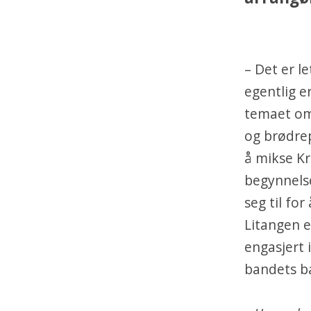
– Det er le
egentlig er
temaet om 
og brødrep
å mikse Kr
begynnels
seg til fo
Litangen e
engasjert 
bandets ba