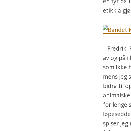
en fyr på 
etikk å g
– Fredrik:
av og på i
som ikke h
mens jeg s
bidra til 
animalske 
for lenge 
løpeseddel
spiser jeg