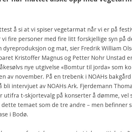
ttest å si at vi spiser vegetarmat når vi er på fest
 vi fire personer med fire litt forskjellige syn på d
dyreproduksjon og mat, sier Fredrik William Ol
aret Kristoffer Magnus og Petter Nohr Unstad er 
åkesølvs nye utgivelse «Bomtur til jorda» som k
en av november. På en trebenk i NOAHs bakgård 
r å bli intervjuet av NOAHs Ark. Fjerdemann Thom
r utifra t-skjortevalg på konserter å dømme, vel 
i dette temaet som de tre andre – men befinner s
se i Bodø.