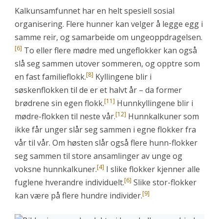
Kalkunsamfunnet har en helt spesiell sosial
organisering. Flere hunner kan velger å legge egg i
samme reir, og samarbeide om ungeoppdragelsen.
[6]
To eller flere mødre med ungeflokker kan også
slå seg sammen utover sommeren, og opptre som
[8]
en fast familieflokk.
Kyllingene blir i
søskenflokken til de er et halvt år – da former
[11]
brødrene sin egen flokk.
Hunnkyllingene blir i
[12]
mødre-flokken til neste vår.
Hunnkalkuner som
ikke får unger slår seg sammen i egne flokker fra
vår til vår. Om høsten slår også flere hunn-flokker
seg sammen til store ansamlinger av unge og
[4]
voksne hunnkalkuner.
I slike flokker kjenner alle
[6]
fuglene hverandre individuelt.
Slike stor-flokker
[9]
kan være på flere hundre individer.