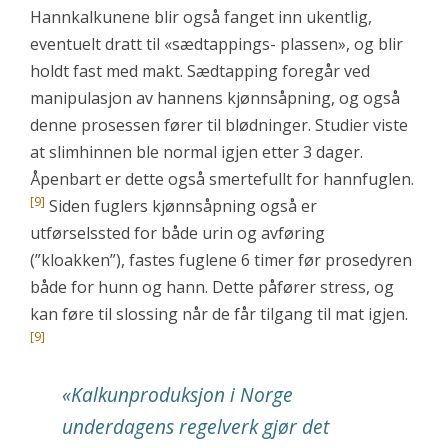
Hannkalkunene blir også fanget inn ukentlig,
eventuelt dratt til «sædtappings- plassen», og blir
holdt fast med makt. Sædtapping foregår ved
manipulasjon av hannens kjønnsåpning, og også
denne prosessen fører til blødninger. Studier viste
at slimhinnen ble normal igjen etter 3 dager.
Åpenbart er dette også smertefullt for hannfuglen.
[9]
Siden fuglers kjønnsåpning også er
utførselssted for både urin og avføring
(”kloakken”), fastes fuglene 6 timer før prosedyren
både for hunn og hann. Dette påfører stress, og
kan føre til slossing når de får tilgang til mat igjen.
[9]
«
Kalkunproduksjon i Norge
underdagens regelverk gjør det