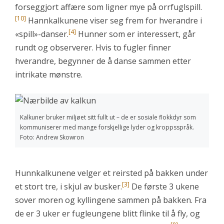
forseggjort affære som ligner mye på orrfuglspill.
[10]
Hannkalkunene viser seg frem for hverandre i
[4]
«spill»-danser.
Hunner som er interessert, går
rundt og observerer. Hvis to fugler finner
hverandre, begynner de å danse sammen etter
intrikate mønstre.
Kalkuner bruker miljøet sitt fullt ut – de er sosiale flokkdyr som
kommuniserer med mange forskjellige lyder og kroppsspråk.
Foto: Andrew Skowron
Hunnkalkunene velger et reirsted på bakken under
[3]
et stort tre, i skjul av busker.
De første 3 ukene
sover moren og kyllingene sammen på bakken. Fra
de er 3 uker er fugleungene blitt flinke til å fly, og