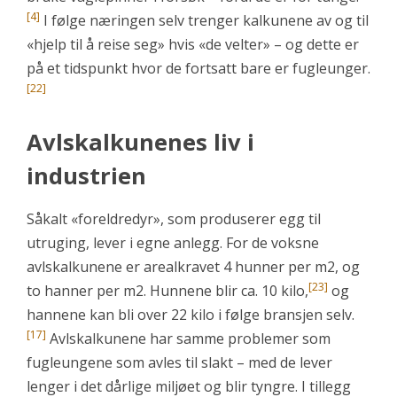
[4]
I følge næringen selv trenger kalkunene av og til
«hjelp til å reise seg» hvis «de velter» – og dette er
på et tidspunkt hvor de fortsatt bare er fugleunger.
[22]
Avlskalkunenes liv i
industrien
Såkalt «foreldredyr», som produserer egg til
utruging, lever i egne anlegg. For de voksne
avlskalkunene er arealkravet 4 hunner per m2, og
[23]
to hanner per m2. Hunnene blir ca. 10 kilo,
og
hannene kan bli over 22 kilo i følge bransjen selv.
[17]
Avlskalkunene har samme problemer som
fugleungene som avles til slakt – med de lever
lenger i det dårlige miljøet og blir tyngre. I tillegg