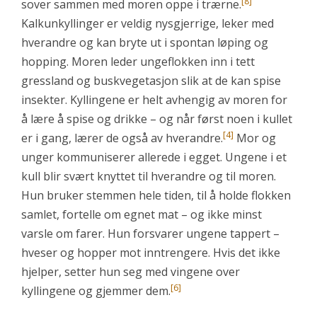
[8]
sover sammen med moren oppe i trærne.
Kalkunkyllinger er veldig nysgjerrige, leker med
hverandre og kan bryte ut i spontan løping og
hopping. Moren leder ungeflokken inn i tett
gressland og buskvegetasjon slik at de kan spise
insekter. Kyllingene er helt avhengig av moren for
å lære å spise og drikke – og når først noen i kullet
[4]
er i gang, lærer de også av hverandre.
Mor og
unger kommuniserer allerede i egget. Ungene i et
kull blir svært knyttet til hverandre og til moren.
Hun bruker stemmen hele tiden, til å holde flokken
samlet, fortelle om egnet mat – og ikke minst
varsle om farer. Hun forsvarer ungene tappert –
hveser og hopper mot inntrengere. Hvis det ikke
hjelper, setter hun seg med vingene over
[6]
kyllingene og gjemmer dem.