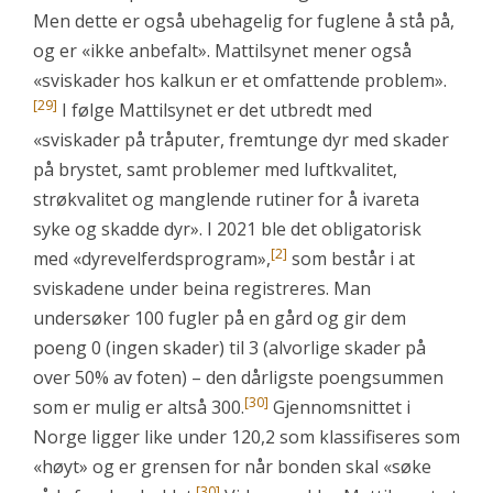
Men dette er også ubehagelig for fuglene å stå på,
og er «ikke anbefalt». Mattilsynet mener også
«sviskader hos kalkun er et omfattende problem».
[29]
I følge Mattilsynet er det utbredt med
«sviskader på tråputer, fremtunge dyr med skader
på brystet, samt problemer med luftkvalitet,
strøkvalitet og manglende rutiner for å ivareta
syke og skadde dyr». I 2021 ble det obligatorisk
[2]
med «dyrevelferdsprogram»,
som består i at
sviskadene under beina registreres. Man
undersøker 100 fugler på en gård og gir dem
poeng 0 (ingen skader) til 3 (alvorlige skader på
over 50% av foten) – den dårligste poengsummen
[30]
som er mulig er altså 300.
Gjennomsnittet i
Norge ligger like under 120,2 som klassifiseres som
«høyt» og er grensen for når bonden skal «søke
[30]