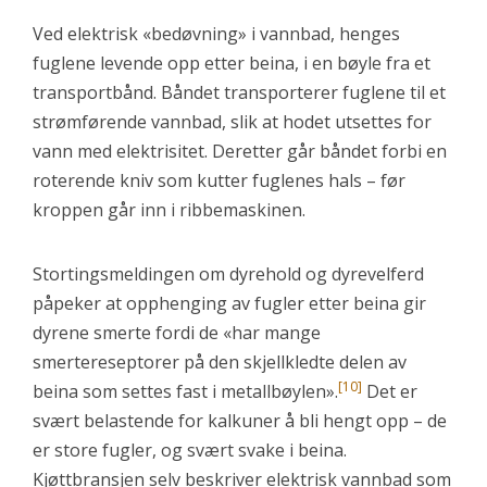
Ved elektrisk «bedøvning» i vannbad, henges
fuglene levende opp etter beina, i en bøyle fra et
transportbånd. Båndet transporterer fuglene til et
strømførende vannbad, slik at hodet utsettes for
vann med elektrisitet. Deretter går båndet forbi en
roterende kniv som kutter fuglenes hals – før
kroppen går inn i ribbemaskinen.
Stortingsmeldingen om dyrehold og dyrevelferd
påpeker at opphenging av fugler etter beina gir
dyrene smerte fordi de «har mange
smertereseptorer på den skjellkledte delen av
[10]
beina som settes fast i metallbøylen».
Det er
svært belastende for kalkuner å bli hengt opp – de
er store fugler, og svært svake i beina.
Kjøttbransjen selv beskriver elektrisk vannbad som