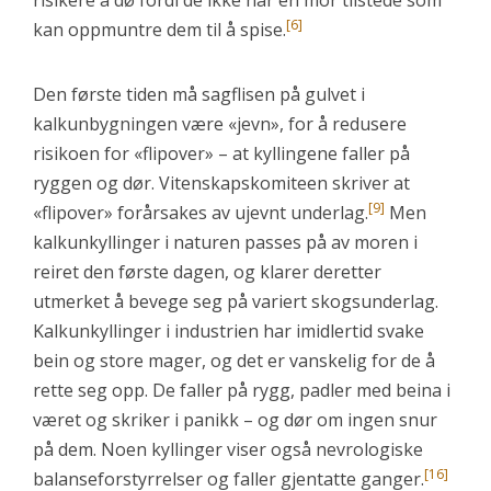
risikere å dø fordi de ikke har en mor tilstede som
[6]
kan oppmuntre dem til å spise.
Den første tiden må sagflisen på gulvet i
kalkunbygningen være «jevn», for å redusere
risikoen for «flipover» – at kyllingene faller på
ryggen og dør. Vitenskapskomiteen skriver at
[9]
«flipover» forårsakes av ujevnt underlag.
Men
kalkunkyllinger i naturen passes på av moren i
reiret den første dagen, og klarer deretter
utmerket å bevege seg på variert skogsunderlag.
Kalkunkyllinger i industrien har imidlertid svake
bein og store mager, og det er vanskelig for de å
rette seg opp. De faller på rygg, padler med beina i
været og skriker i panikk – og dør om ingen snur
på dem. Noen kyllinger viser også nevrologiske
[16]
balanseforstyrrelser og faller gjentatte ganger.