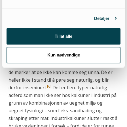
arten.
»
– Mattilsynet
Detaljer
På grunn av den abnorme vekten er kalkunene
rent fysisk ute av stand til å utføre mye av sin
Tillat alle
naturlige adferd: Ville kalkuner flyr bra og bruker
vingene for å komme seg unna farer, men industri-
Kun nødvendige
kalkuner klarer ikke å fly. De prøver likevel når de
blir redde, og det fører til frustrasjon og panikk når
de merker at de ikke kan komme seg unna. De er
heller ikke i stand til å pare seg naturlig, og blir
[6]
derfor inseminert.
Det er flere typer naturlig
adferd som man ikke ser hos kalkuner i industri på
grunn av kombinasjonen av uegnet miljø og
uegnet fysiologi – som f.eks. sandbading og
skraping etter mat. Industrikalkuner slutter raskt å
bruke vaglepinner i forsøk – fordi de er for tunge.