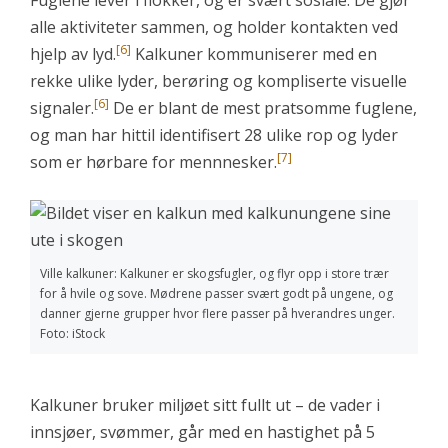
Fuglene lever i flokker, og er svært sosiale. De gjør
alle aktiviteter sammen, og holder kontakten ved
[6]
hjelp av lyd.
Kalkuner kommuniserer med en
rekke ulike lyder, berøring og kompliserte visuelle
[6]
signaler.
De er blant de mest pratsomme fuglene,
og man har hittil identifisert 28 ulike rop og lyder
[7]
som er hørbare for mennnesker.
Ville kalkuner: Kalkuner er skogsfugler, og flyr opp i store trær
for å hvile og sove. Mødrene passer svært godt på ungene, og
danner gjerne grupper hvor flere passer på hverandres unger.
Foto: iStock
Kalkuner bruker miljøet sitt fullt ut – de vader i
innsjøer, svømmer, går med en hastighet på 5