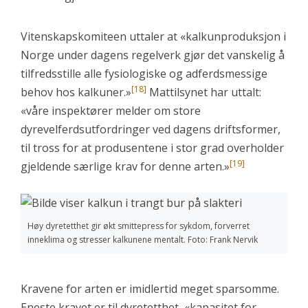
Vitenskapskomiteen uttaler at «kalkunproduksjon i
Norge under dagens regelverk gjør det vanskelig å
tilfredsstille alle fysiologiske og adferdsmessige
[18]
behov hos kalkuner.»
Mattilsynet har uttalt:
«våre inspektører melder om store
dyrevelferdsutfordringer ved dagens driftsformer,
til tross for at produsentene i stor grad overholder
[19]
gjeldende særlige krav for denne arten.»
Høy dyretetthet gir økt smittepress for sykdom, forverret
inneklima og stresser kalkunene mentalt. Foto: Frank Nervik
Kravene for arten er imidlertid meget sparsomme.
Eneste kravet er til dyretetthet, «kapasitet for