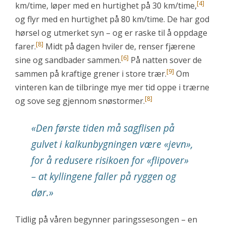
[4]
km/time, løper med en hurtighet på 30 km/time,
og flyr med en hurtighet på 80 km/time. De har god
hørsel og utmerket syn – og er raske til å oppdage
[8]
farer.
Midt på dagen hviler de, renser fjærene
[6]
sine og sandbader sammen.
På natten sover de
[9]
sammen på kraftige grener i store trær.
Om
vinteren kan de tilbringe mye mer tid oppe i trærne
[8]
og sove seg gjennom snøstormer.
«
Den første tiden må sagflisen på
gulvet i kalkunbygningen være «jevn»,
for å redusere risikoen for «flipover»
– at kyllingene faller på ryggen og
dør.
»
Tidlig på våren begynner paringssesongen – en