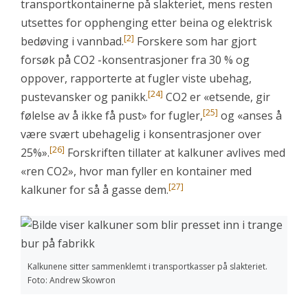
transportkontainerne på slakteriet, mens resten
utsettes for opphenging etter beina og elektrisk
[2]
bedøving i vannbad.
Forskere som har gjort
forsøk på CO2 -konsentrasjoner fra 30 % og
oppover, rapporterte at fugler viste ubehag,
[24]
pustevansker og panikk.
CO2 er «etsende, gir
[25]
følelse av å ikke få pust» for fugler,
og «anses å
være svært ubehagelig i konsentrasjoner over
[26]
25%».
Forskriften tillater at kalkuner avlives med
«ren CO2», hvor man fyller en kontainer med
[27]
kalkuner for så å gasse dem.
Kalkunene sitter sammenklemt i transportkasser på slakteriet.
Foto: Andrew Skowron