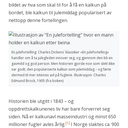
bildet av hva som skal til for å få en kalkun på
bordet, ble kalkun til julemiddag popularisert av
nettopp denne fortellingen.
En julefortelling: Charles Dickens ́ klassiker «En julefortelling»
handler om å ta julegleden innover seg, og gjennom den bli en
gavmild og god person. Men historien gjorde noe som slett ikke
var godt; den populariserte kalkun som julemiddag – og førte
dermed til mer intensiv avl på fuglene. Illustrasjon: Charles
Edmund Brock, 1905 (fra boken)
Historien ble utgitt i 1843 – og
oppdrettskalkunenes liv har bare forverret seg
siden. Nå er kalkunavl masseindustri og minst 650
[1]
millioner fugler avles årlig.
I Norge slaktes ca. 900