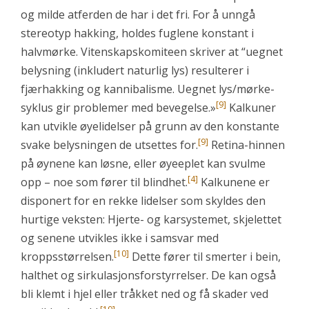
og milde atferden de har i det fri. For å unngå
stereotyp hakking, holdes fuglene konstant i
halvmørke. Vitenskapskomiteen skriver at “uegnet
belysning (inkludert naturlig lys) resulterer i
fjærhakking og kannibalisme. Uegnet lys/mørke-
[9]
syklus gir problemer med bevegelse.»
Kalkuner
kan utvikle øyelidelser på grunn av den konstante
[9]
svake belysningen de utsettes for.
Retina-hinnen
på øynene kan løsne, eller øyeeplet kan svulme
[4]
opp – noe som fører til blindhet.
Kalkunene er
disponert for en rekke lidelser som skyldes den
hurtige veksten: Hjerte- og karsystemet, skjelettet
og senene utvikles ikke i samsvar med
[10]
kroppsstørrelsen.
Dette fører til smerter i bein,
halthet og sirkulasjonsforstyrrelser. De kan også
bli klemt i hjel eller tråkket ned og få skader ved