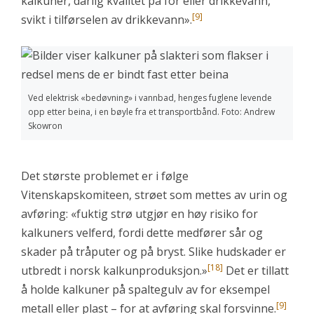
kalkuner, dårlig kvalitet på fôr eller drikkevann,
[9]
svikt i tilførselen av drikkevann».
Ved elektrisk «bedøvning» i vannbad, henges fuglene levende
opp etter beina, i en bøyle fra et transportbånd. Foto: Andrew
Skowron
Det største problemet er i følge
Vitenskapskomiteen, strøet som mettes av urin og
avføring: «fuktig strø utgjør en høy risiko for
kalkuners velferd, fordi dette medfører sår og
skader på tråputer og på bryst. Slike hudskader er
[18]
utbredt i norsk kalkunproduksjon.»
Det er tillatt
å holde kalkuner på spaltegulv av for eksempel
[9]
metall eller plast – for at avføring skal forsvinne.