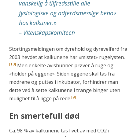
vanskelig å tilfredsstille alle
fysiologiske og adferdsmessige behov
hos kalkuner.
»
– Vitenskapskomiteen
Stortingsmeldingen om dyrehold og dyrevelferd fra
2003 hevdet at kalkunene har «mistet» rugelysten.
[10]
Men enkelte avlshunner prøver å ruge og
«holder på eggene». Siden eggene skal tas fra
mødrene og puttes i inkubator, forhindrer man
dette ved å sette kalkunene i trange binger uten
[9]
mulighet til å ligge på rede.
En smertefull død
Ca. 98 % av kalkunene tas livet av med CO2 i