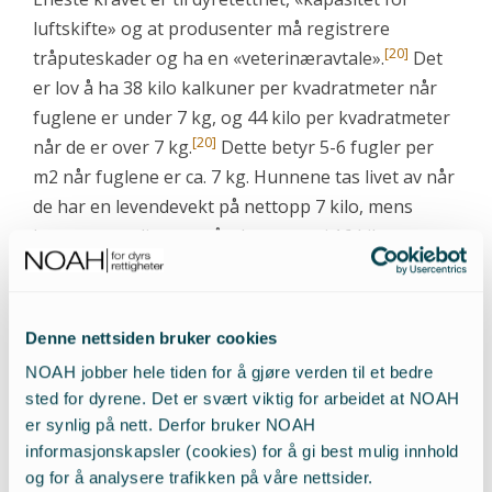
luftskifte» og at produsenter må registrere
[20]
tråputeskader og ha en «veterinæravtale».
Det
er lov å ha 38 kilo kalkuner per kvadratmeter når
fuglene er under 7 kg, og 44 kilo per kvadratmeter
[20]
når de er over 7 kg.
Dette betyr 5-6 fugler per
m2 når fuglene er ca. 7 kg. Hunnene tas livet av når
de har en levendevekt på nettopp 7 kilo, mens
hannene tas livet av når deer oppe i 16 kilo
[17]
[21]
levendevekt.
«
Våre inspektører melder om store
Denne nettsiden bruker cookies
dyrevelferds-utfordringer ved dagens
NOAH jobber hele tiden for å gjøre verden til et bedre
driftsformer, til tross for at
sted for dyrene. Det er svært viktig for arbeidet at NOAH
produsentene i stor grad overholder
er synlig på nett. Derfor bruker NOAH
informasjonskapsler (cookies) for å gi best mulig innhold
gjeldende særlige krav for denne
og for å analysere trafikken på våre nettsider.