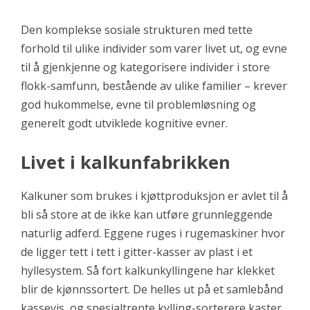
Den komplekse sosiale strukturen med tette
forhold til ulike individer som varer livet ut, og evne
til å gjenkjenne og kategorisere individer i store
flokk-samfunn, bestående av ulike familier – krever
god hukommelse, evne til problemløsning og
generelt godt utviklede kognitive evner.
Livet i kalkunfabrikken
Kalkuner som brukes i kjøttproduksjon er avlet til å
bli så store at de ikke kan utføre grunnleggende
naturlig adferd. Eggene ruges i rugemaskiner hvor
de ligger tett i tett i gitter-kasser av plast i et
hyllesystem. Så fort kalkunkyllingene har klekket
blir de kjønnssortert. De helles ut på et samlebånd
kassevis, og spesialtrente kylling-sorterere kaster