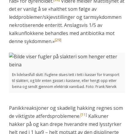
råd» for dyreholdet.
Videre melder Mattilsynet at
det er vanlig å se «halthet som følge av
leddproblemer/skjevstillinger og tarmsykdommen
nekrotiserende enteritt. Anslagsvis 1/5 av
kalkunflokkene behandles med antibiotika mot
[29]
denne sykdommen.»
En lidelsesfull slutt: Fuglene stues tett i tett i kasser for transport
til slakteri, og blir enten gasset i kassene, eller hengt opp etter
beina og sendt gjennom elektrisk vannbad. Foto: Frank Nervik
Panikkreaksjoner og skadelig hakking regnes som
[11]
de viktigste atferdsproblemene.
Kalkuner
hakker på og kan drepe hverandre med lysstyrker
helt ned i 1 lux9 – helt motsatt av den disiplinerte