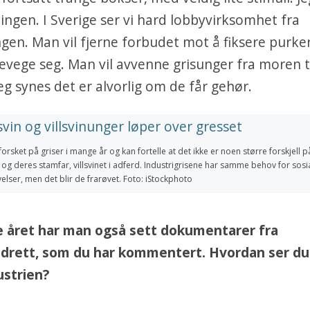
lingen. I Sverige ser vi hard lobbyvirksomhet fra
gen. Man vil fjerne forbudet mot å fiksere purker,
evege seg. Man vil avvenne grisunger fra moren t
Jeg synes det er alvorlig om de får gehør.
forsket på griser i mange år og kan fortelle at det ikke er noen større forskjell p
 og deres stamfar, villsvinet i adferd. Industrigrisene har samme behov for so
elser, men det blir de frarøvet. Foto: iStockphoto
te året har man også sett dokumentarer fra
pdrett, som du har kommentert. Hvordan ser du
ustrien?