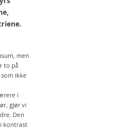
yrs
ne,
riene.
ensum, men
r to på
 som ikke
ærere i
r, gjør vi
edre. Den
i kontrast