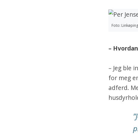
Foto: Linkøping
– Hvordan
– Jeg ble i
for meg en
adferd. Me
husdyrhold
”
p