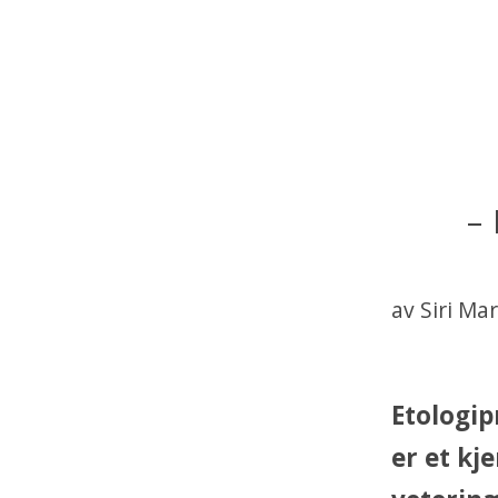
–
av Siri Ma
Etologip
er et kj