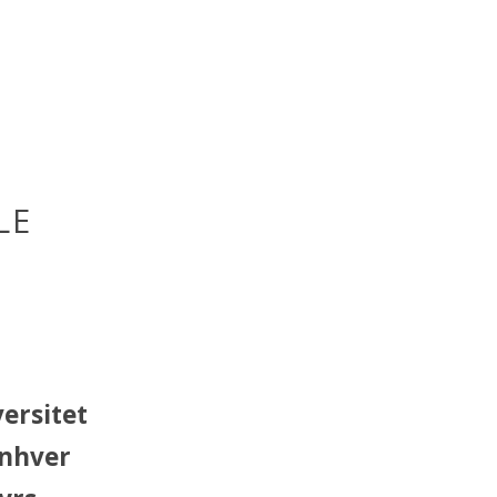
LE
ersitet
Enhver