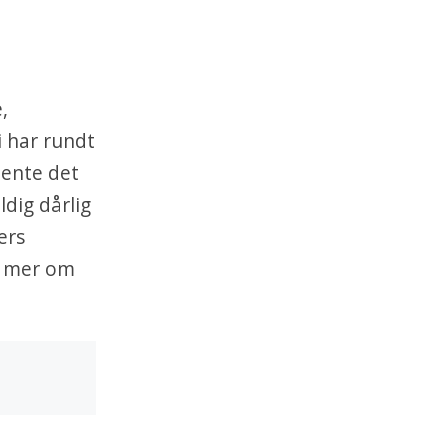
,
i har rundt
mente det
dig dårlig
ers
t mer om