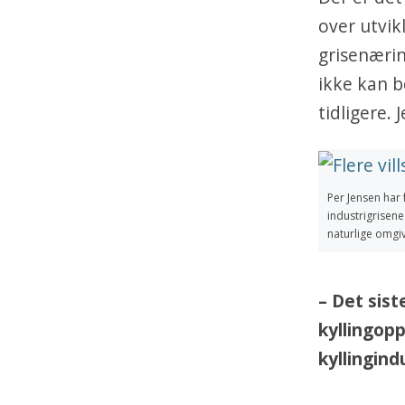
over utvik
grisenærin
ikke kan b
tidligere. 
Per Jensen har 
industrigrisene
naturlige omgiv
– Det sis
kyllingop
kyllingind