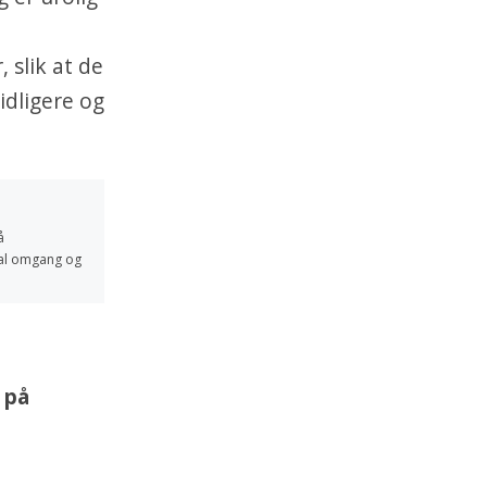
 slik at de
idligere og
å
sial omgang og
 på