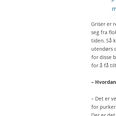
m
Griser er 
seg fra fl
tiden. Så k
utendørs o
for disse 
for å få til
– Hvordan
– Det er ve
for purker
Der er det 