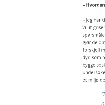
– Hvordan 
– Jeg har 
vi ut grise
spørsmålet
gjør de om
forskjell m
dyr, som h
bygge sosi
undersøke
et miljø d
”
p