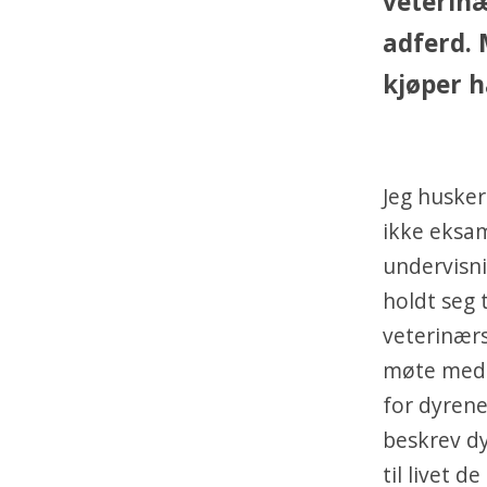
veterin
adferd. 
kjøper h
Jeg huske
ikke eksam
undervisn
holdt seg 
veterinær
møte med «d
for dyrene
beskrev dy
til livet d