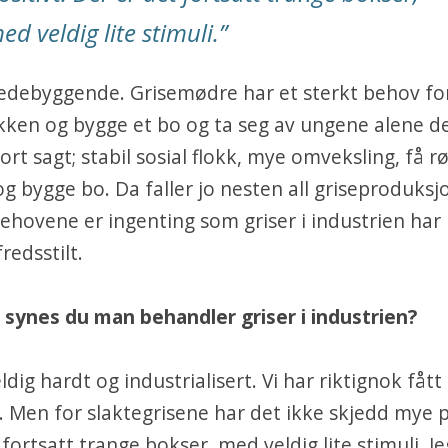
ed veldig lite stimuli.”
redebyggende. Grisemødre har et sterkt behov for
okken og bygge et bo og ta seg av ungene alene d
ort sagt; stabil sosial flokk, mye omveksling, få r
g bygge bo. Da faller jo nesten all griseproduksj
behovene er ingenting som griser i industrien har
fredsstilt.
 synes du man behandler griser i industrien?
ldig hardt og industrialisert. Vi har riktignok fått 
. Men for slaktegrisene har det ikke skjedd mye p
fortsatt trange bokser, med veldig lite stimuli. Je