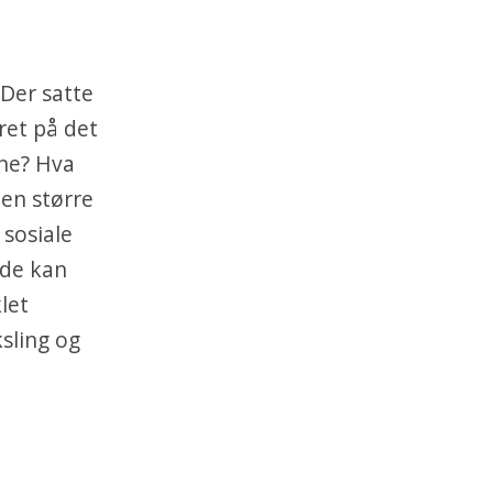
 Der satte
aret på det
ene? Hva
oen større
 sosiale
 de kan
let
sling og