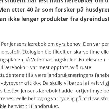
ærstudent har lest hans lærebøker om d
Men etter 40 år som forsker på husdyre
an ikke lenger produkter fra dyreindust
r Per Jensens lærebok om dyrs behov. Den var p
ensstoff. Etologien ble tildelt en skarve time elle
ingsplanen på Veterinærhøgskolen. Foreleseren –
til læreboka – var mest opptatt av å ruste
studentene til å være landbruksnæringens faneb
yrevernkritikk». Da skulle vi bare si at «alt vi gjø
s beste». Jensens lærebok hadde fortjent mye b
renes reelle behov, og var tydelig på at disse sto 
e ble henvist til i landbruket.