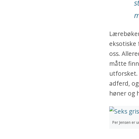
s
m
Lærebøkene
eksotiske 
oss. Aller
måtte finn
utforsket.
adferd, o
høner og h
Per Jensen er ur