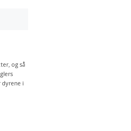
tter, og så
glers
 dyrene i