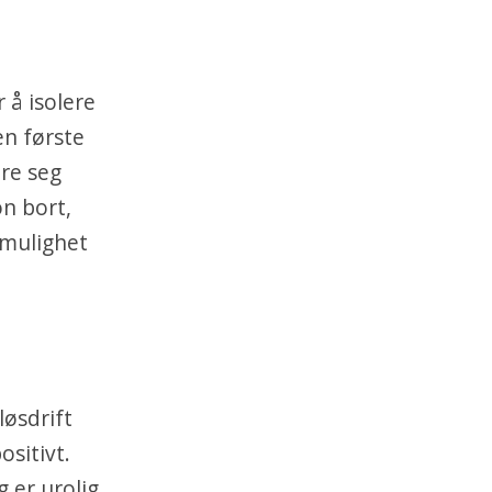
 å isolere
en første
øre seg
on bort,
 mulighet
løsdrift
ositivt.
g er urolig