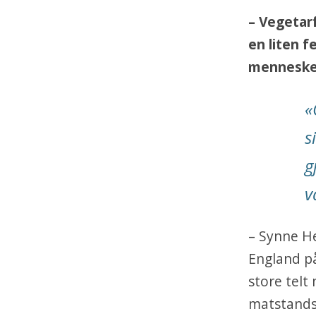
– Vegetarf
en liten f
mennesker
«
s
g
v
– Synne He
England på
store telt
matstands 