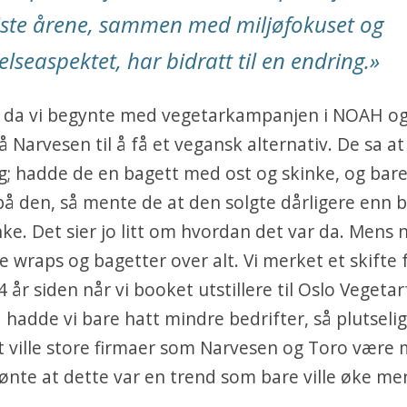
iste årene, sammen med miljøfokuset og
elseaspektet, har bidratt til en endring.
»
r da vi begynte med vegetarkampanjen i NOAH og
å Narvesen til å få et vegansk alternativ. De sa at
g; hadde de en bagett med ost og skinke, og bar
på den, så mente de at den solgte dårligere enn
nke. Det sier jo litt om hvordan det var da. Mens n
e wraps og bagetter over alt. Vi merket et skifte 
 år siden når vi booket utstillere til Oslo Vegetarf
a hadde vi bare hatt mindre bedrifter, så plutselig
et ville store firmaer som Narvesen og Toro være 
jønte at dette var en trend som bare ville øke me