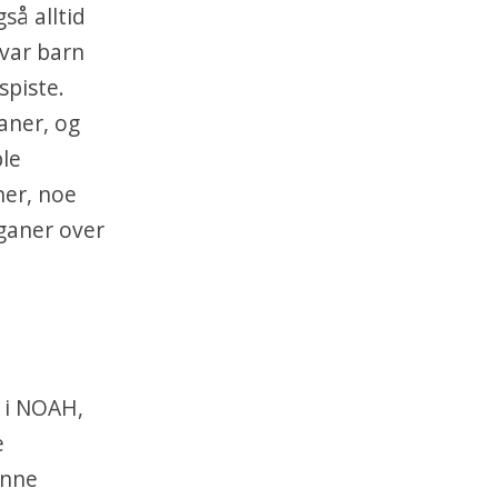
gså alltid
 var barn
spiste.
aner, og
ble
ner, noe
eganer over
e i NOAH,
e
unne