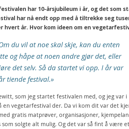
estivalen har 10-årsjubileum i år, og det som s
estival har nå endt opp med å tiltrekke seg tuse
 hvert år. Hvor kom ideen om en vegetarfestiv
Om du vil at noe skal skje, kan du enten
itte og håpe at noen andre gjør det, eller
jøre det selv. Så da startet vi opp. I år var
år tiende festival.
»
witt, som jeg startet festivalen med, og jeg var i B
 en vegetarfestival der. Da vi kom dit var det kj
 med gratis matprøver, organisasjoner, kjempela
som solgte alt mulig. Og det var så fint å være e