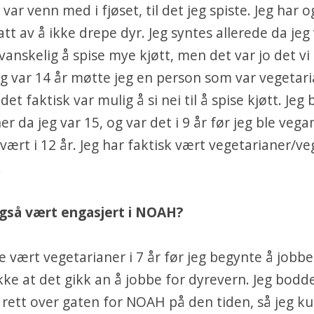
var venn med i fjøset, til det jeg spiste. Jeg har o
tt av å ikke drepe dyr. Jeg syntes allerede da jeg
vanskelig å spise mye kjøtt, men det var jo det vi 
eg var 14 år møtte jeg en person som var vegetari
det faktisk var mulig å si nei til å spise kjøtt. Jeg 
er da jeg var 15, og var det i 9 år før jeg ble vega
 vært i 12 år. Jeg har faktisk vært vegetarianer/v
!
også vært engasjert i NOAH?
e vært vegetarianer i 7 år før jeg begynte å jobb
ikke at det gikk an å jobbe for dyrevern. Jeg bodd
is rett over gaten for NOAH på den tiden, så jeg k