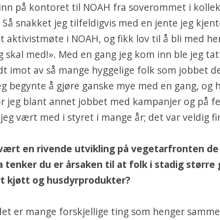
 inn på kontoret til NOAH fra soverommet i kollek
 Så snakket jeg tilfeldigvis med en jente jeg kjen
et aktivistmøte i NOAH, og fikk lov til å bli med he
g skal med!». Med en gang jeg kom inn ble jeg tat
t imot av så mange hyggelige folk som jobbet de
. Jeg begynte å gjøre ganske mye med en gang, og 
r jeg blant annet jobbet med kampanjer og på fes
 jeg vært med i styret i mange år; det var veldig fi
vært en rivende utvikling på vegetarfronten de
 tenker du er årsaken til at folk i stadig større
rt kjøtt og husdyrprodukter?
 det er mange forskjellige ting som henger sammen