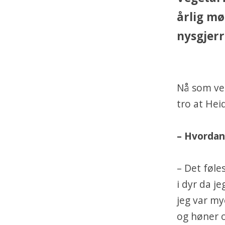
årlig mø
nysgjerr
Nå som veg
tro at Hei
– Hvordan
– Det føle
i dyr da j
jeg var my
og høner o