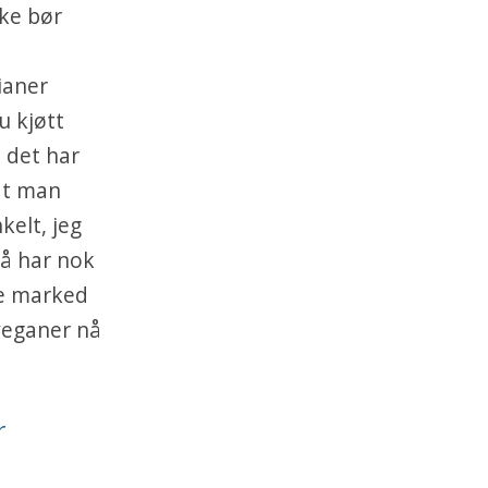
ke bør
ianer
u kjøtt
m det har
at man
nkelt, jeg
 Så har nok
re marked
veganer nå
r