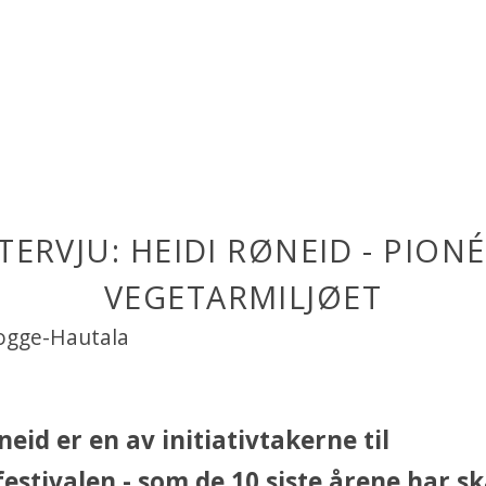
TERVJU: HEIDI RØNEID - PIONÉ
VEGETARMILJØET
Sogge-Hautala
neid er en av initiativtakerne til
estivalen - som de 10 siste årene har s