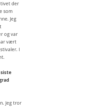
tivet der
te som
nne. Jeg
t
r og var
har vært
tivaler. I
nt.
 siste
 grad
. Jeg tror