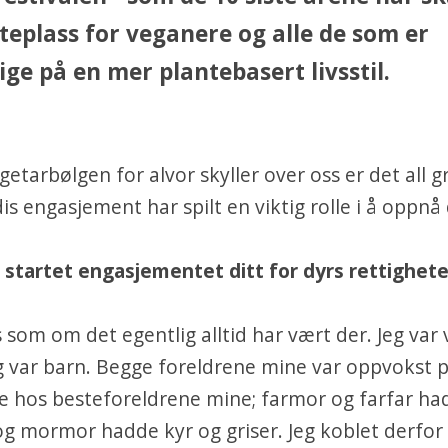
teplass for veganere og alle de som er
ige på en mer plantebasert livsstil.
etarbølgen for alvor skyller over oss er det all gr
dis engasjement har spilt en viktig rolle i å oppnå
 startet engasjementet ditt for dyrs rettighete
s som om det egentlig alltid har vært der. Jeg var 
eg var barn. Begge foreldrene mine var oppvokst p
e hos besteforeldrene mine; farmor og farfar ha
g mormor hadde kyr og griser. Jeg koblet derfor t