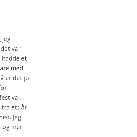
 jeg
 det var
e hadde et
 bare med
å er det jo
for
estival.
 fra ett år
med. Jeg
r og mer.