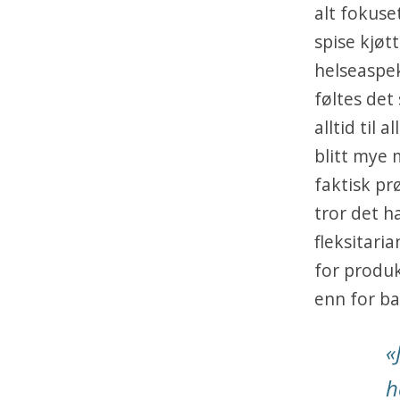
alt fokus
spise kjøt
helseaspek
føltes det
alltid til
blitt mye 
faktisk prø
tror det ha
fleksitari
for produk
enn for ba
«
h