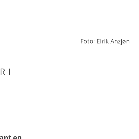
Foto: Eirik Anzjøn
R I
kapt en