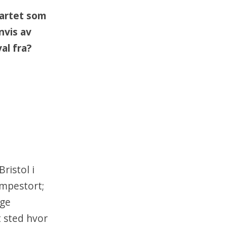
tartet som
nvis av
al fra?
ristol i
empestort;
nge
t sted hvor