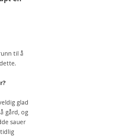
unn til å
 dette.
r?
veldig glad
å gård, og
dde sauer
idlig