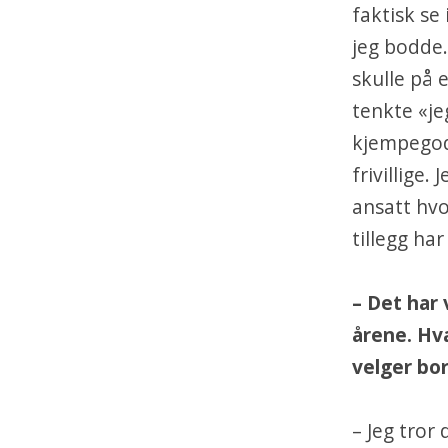
faktisk se
jeg bodde.
skulle på 
tenkte «je
kjempegod
frivillige
ansatt hvo
tillegg har
– Det har 
årene. Hva
velger bo
– Jeg tror