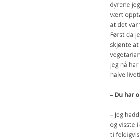
dyrene jeg 
vært oppta
at det var 
Først da j
skjønte at 
vegetarian
jeg nå har
halve livet
– Du har 
– Jeg hadd
og visste 
tilfeldigv