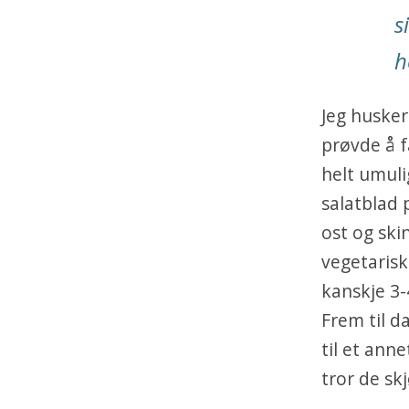
s
h
Jeg huske
prøvde å f
helt umuli
salatblad 
ost og ski
vegetarisk
kanskje 3-4
Frem til d
til et ann
tror de sk