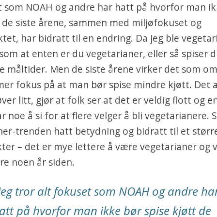
et som NOAH og andre har hatt på hvorfor man ik
t de siste årene, sammen med miljøfokuset og
tet, har bidratt til en endring. Da jeg ble vegetar
 som at enten er du vegetarianer, eller så spiser d
 alle måltider. Men de siste årene virker det som o
mer fokus på at man bør spise mindre kjøtt. Det 
ver litt, gjør at folk ser at det er veldig flott og e
r noe å si for at flere velger å bli vegetarianere.
aner-trenden hatt betydning og bidratt til et stør
ter – det er mye lettere å være vegetarianer og 
re noen år siden.
Jeg tror alt fokuset som NOAH og andre ha
att på hvorfor man ikke bør spise kjøtt de