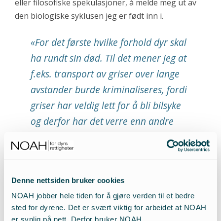
eller filosofiske spekulasjoner, å melde meg ut av
den biologiske syklusen jeg er født inn i.
«For det første hvilke forhold dyr skal
ha rundt sin død. Til det mener jeg at
f.eks. transport av griser over lange
avstander burde kriminaliseres, fordi
griser har veldig lett for å bli bilsyke
og derfor har det verre enn andre
slaktedyr.»
– Man er vel med i kretsløpet selv om man ikke spiser
andre dyr – eller blir drept selv?
Denne nettsiden bruker cookies
NOAH jobber hele tiden for å gjøre verden til et bedre
– Hvor mange dyr ville dø av tørst og sult på
sted for dyrene. Det er svært viktig for arbeidet at NOAH
savannen, hvis ikke en viss prosent blir drept av
er synlig på nett. Derfor bruker NOAH