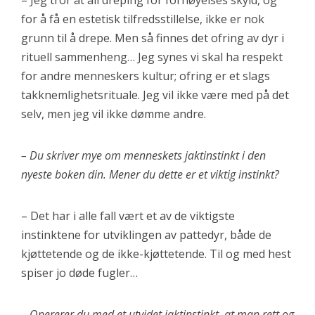
– Jeg tror at all dreping for fornøyelses skyld, og
for å få en estetisk tilfredsstillelse, ikke er nok
grunn til å drepe. Men så finnes det ofring av dyr i
rituell sammenheng… Jeg synes vi skal ha respekt
for andre menneskers kultur; ofring er et slags
takknemlighetsrituale. Jeg vil ikke være med på det
selv, men jeg vil ikke dømme andre.
– Du skriver mye om menneskets jaktinstinkt i den
nyeste boken din. Mener du dette er et viktig instinkt?
– Det har i alle fall vært et av de viktigste
instinktene for utviklingen av pattedyr, både de
kjøttetende og de ikke-kjøttetende. Til og med hest
spiser jo døde fugler…
– Opererer du med et utvidet jaktinstinkt, at man rett og