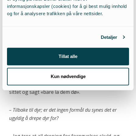
rovdyr? Det er simpelthen en del av balansen. Men
informasjonskapsler (cookies) for å gi best mulig innhold
og for å analysere trafikken på våre nettsider.
vi har dessverre et ureflektert forhold til døden.
– Men det gjelder først og fremst vårt eget liv. Dyrenes
Detaljer
liv er vi slett ikke redde for å ta, men ganske så ukritiske
overfor?
Tillat alle
– Jeg synes vi er ganske ukritiske med hverandres
død også – både spedalskhet og AIDS i Afrika
Kun nødvendige
kunne vært bekjempet hvis ikke kynikere hadde
sittet og sagt «bare la dem dø».
– Tilbake til dyr; er det ingen formål du synes det er
ugyldig å drepe dyr for?