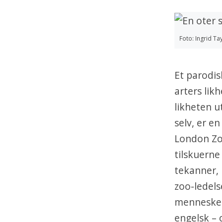
Foto: Ingrid Ta
Et parodi
arters lik
likheten u
selv, er e
London Zo
tilskuerne
tekanner, 
zoo-ledels
menneskeli
engelsk – 