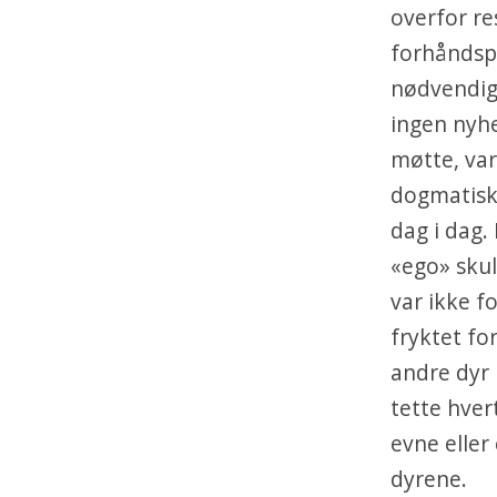
overfor re
forhåndsp
nødvendigvi
ingen nyh
møtte, var
dogmatisk 
dag i dag.
«ego» skul
var ikke 
fryktet f
andre dyr 
tette hver
evne eller
dyrene.