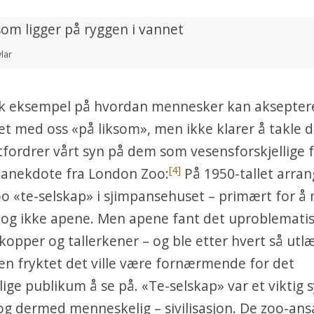
ylar
sk eksempel på hvordan mennesker kan aksepter
het med oss «på liksom», men ikke klarer å takle d
tfordrer vårt syn på dem som vesensforskjellige f
[4]
n anekdote fra London Zoo:
På 1950-tallet arran
o «te-selskap» i sjimpansehuset – primært for å
 og ikke apene. Men apene fant det uproblemati
kopper og tallerkener – og ble etter hvert så utlæ
en fryktet det ville være fornærmende for det
ge publikum å se på. «Te-selskap» var et viktig 
og dermed menneskelig – sivilisasjon. De zoo-ans