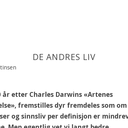
DE ANDRES LIV
rtinsen
 år etter Charles Darwins «Artenes
lse», fremstilles dyr fremdeles som om
ser og sinnsliv per definisjon er mindre
e. Men egentlig vet vi langt bedre.