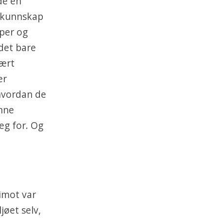
de en
ns kunnskap
per og
det bare
vært
er
 hvordan de
inne
eg for. Og
imot var
jøet selv,