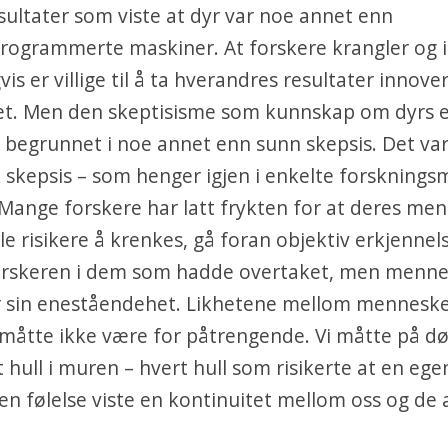
sultater som viste at dyr var noe annet enn
rogrammerte maskiner. At forskere krangler og 
s er villige til å ta hverandres resultater innover
et. Men den skeptisisme som kunnskap om dyrs 
 begrunnet i noe annet enn sunn skepsis. Det va
skepsis – som henger igjen i enkelte forskningsm
 Mange forskere har latt frykten for at deres me
le risikere å krenkes, gå foran objektiv erkjennel
forskeren i dem som hadde overtaket, men menn
or sin eneståendehet. Likhetene mellom mennesk
måtte ikke være for påtrengende. Vi måtte på dø
t hull i muren – hvert hull som risikerte at en eg
 en følelse viste en kontinuitet mellom oss og de