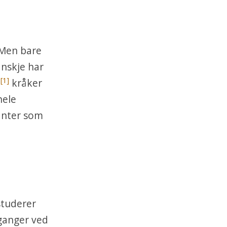
 Men bare
anskje har
[1]
;
kråker
hele
fanter som
studerer
 ganger ved