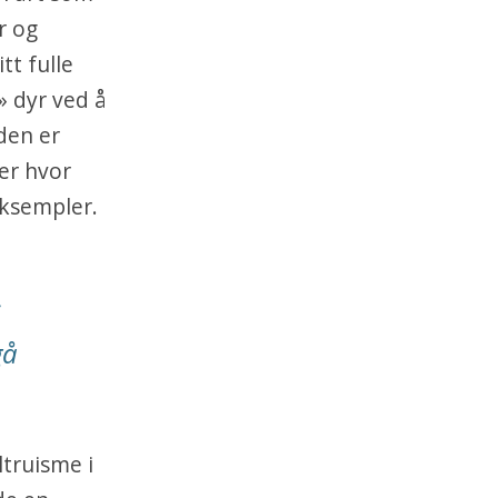
r og
tt fulle
» dyr ved å
den er
er hvor
eksempler.
s
gå
ltruisme i