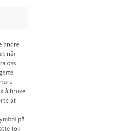
e andre
et når
ra oss
gerte
 more
sk å bruke
rte at
symbol på
atte tok