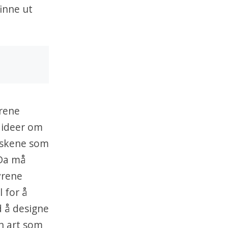
inne ut
yrene
e ideer om
neskene som
 Da må
yrene
l for å
d å designe
n art som