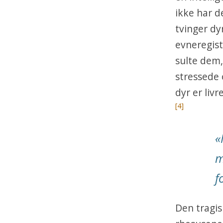
ikke har d
tvinger dy
evneregist
sulte dem,
stressede 
dyr er liv
[4]
«
m
f
Den tragis