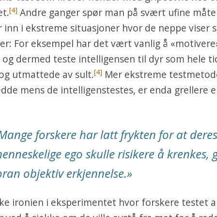
[4]
et.
Andre ganger spør man på svært ufine måte
r inn i ekstreme situasjoner hvor de neppe viser si
er: For eksempel har det vært vanlig å «motivere
 og dermed teste intelligensen til dyr som hele ti
[4]
og utmattede av sult.
Mer ekstreme testmetod
redde mens de intelligenstestes, er enda grellere 
Mange forskere har latt frykten for at dere
enneskelige ego skulle risikere å krenkes, 
oran objektiv erkjennelse.
»
ke ironien i eksperimentet hvor forskere testet a