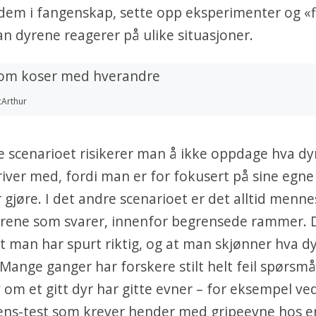
dem i fangenskap, sette opp eksperimenter og «f
n dyrene reagerer på ulike situasjoner.
cArthur
te scenarioet risikerer man å ikke oppdage hva d
river med, fordi man er for fokusert på sine egn
 gjøre. I det andre scenarioet er det alltid men
yrene som svarer, innenfor begrensede rammer.
t man har spurt riktig, og at man skjønner hva d
 Mange ganger har forskere stilt helt feil spørsmå
v om et gitt dyr har gitte evner – for eksempel ve
gens-test som krever hender med gripeevne hos e