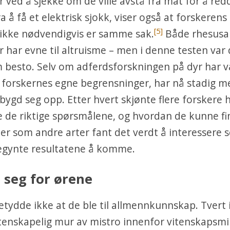
 ved å sjekke om de ville avstå fra mat for å red
fra å få et elektrisk sjokk, viser også at forskere
[5]
 ikke nødvendigvis er samme sak.
Både rhesusa
har evne til altruisme – men i denne testen var 
 besto. Selv om adferdsforskningen på dyr har 
 forskernes egne begrensninger, har nå stadig m
ygd seg opp. Etter hvert skjønte flere forskere
lle de riktige spørsmålene, og hvordan de kunne f
r som andre arter fant det verdt å interessere s
gynte resultatene å komme.
 seg for ørene
tydde ikke at de ble til allmennkunnskap. Tvert 
tenskapelig mur av mistro innenfor vitenskapsmil