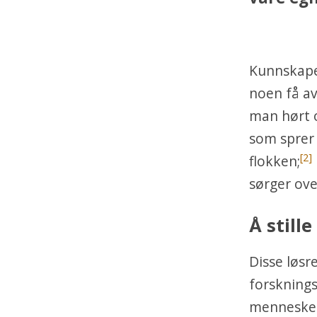
Kunnskapen
noen få av
man hørt 
som sprer 
[2]
flokken;
sørger ove
Å still
Disse løsre
forskning
mennesker 