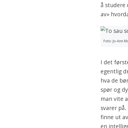
å studere 
av» hvorda
Foto: Jo-Ann M
I det førs
egentlig d
hva de bør
spør og d
man vite a
svarer på.
finne ut a
en intelli