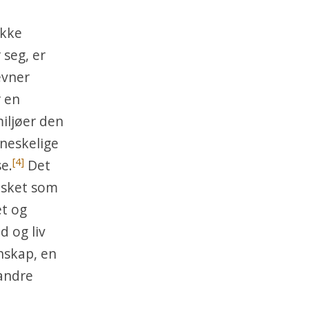
ikke
 seg, er
evner
r en
iljøer den
nneskelige
[4]
se.
Det
esket som
et og
d og liv
enskap, en
 andre