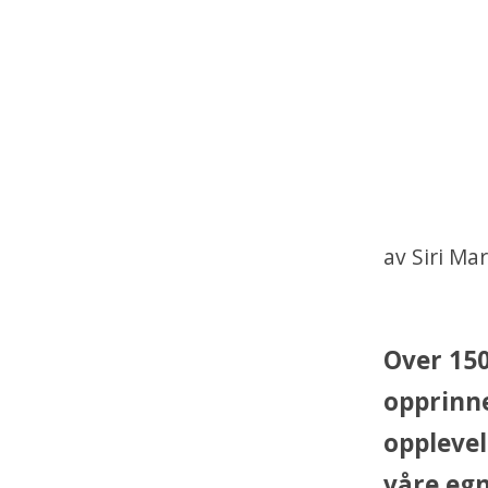
av Siri Ma
Over 150
opprinne
opplevel
våre egn