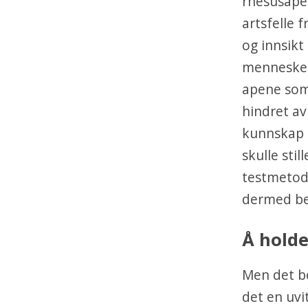
rhesusaper
artsfelle 
og innsikt
mennesker 
apene som
hindret av
kunnskap b
skulle sti
testmetode
dermed be
Å holde
Men det be
det en uvi