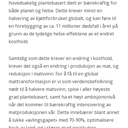
hovedsakelig plantebasert diett er bærekraftig for
både planet og helse. Dette krever minst en
halvering av kjøttforbruket globalt, og kan føre til
en forebygging av ca. 11 millioner dødsfall i året på
grunn av de tydelige helse-effektene av et endret
kosthold.
Samtidig som dette krever en endring i kosthold,
krever det også en endring i produksjon av mat, og
reduksjon i matsvinn. For å få til en global
mattransformasjon er vi som verdensbefolkning
nødt til å halvere matsvinn, spise i aller høyeste
grad plantebasert, samt ha et høyt ambisjonsnivå
når det kommer til bærekraftig intensivering av
matproduksjonen vår. Dette innebærer blant annet
å lukke «avlingsgapet» med 70-90%, optimalisere
bruk av land, og i større grad resirkulere