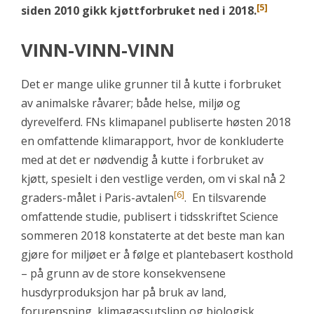
[5]
siden 2010 gikk kjøttforbruket ned i 2018.
VINN-VINN-VINN
Det er mange ulike grunner til å kutte i forbruket
av animalske råvarer; både helse, miljø og
dyrevelferd. FNs klimapanel publiserte høsten 2018
en omfattende klimarapport, hvor de konkluderte
med at det er nødvendig å kutte i forbruket av
kjøtt, spesielt i den vestlige verden, om vi skal nå 2
[6]
graders-målet i Paris-avtalen
. En tilsvarende
omfattende studie, publisert i tidsskriftet Science
sommeren 2018 konstaterte at det beste man kan
gjøre for miljøet er å følge et plantebasert kosthold
– på grunn av de store konsekvensene
husdyrproduksjon har på bruk av land,
forurensning, klimagassutslipp og biologisk