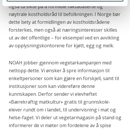
også ta sikte på å formidle faktabaserte og
nøytrale kostholdsråd til befolkningen. I Norge bør
dette bety at formidlingen av kostholdsrådene
forsterkes, men også at næringsinteresser skilles
ut av det offentlige – for eksempel ved en avvikling
av opplysningskontorene for kjøtt, egg og melk.
NOAH jobber gjennom vegetarkampanjen med
nettopp dette. Vi ønsker å spre informasjon til
enkeltpersoner som kan gjøre en forskjell, samt til
institusjoner som kan videreføre denne
kunnskapen. Derfor sender vi elevheftet
«Bærekraftig matkultur» gratis til grunnskole-
elever rundt om i landet, til undervisning i mat og
helse-faget. Vi deler ut vegetarmagasin på stand og
informerer de vi møter om fordelene av å spise