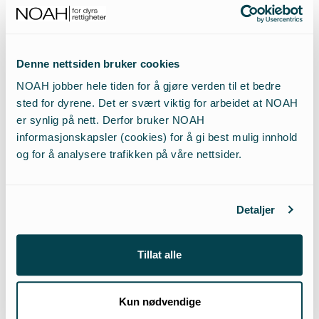
lite med tanke på behovet for
strategier for å redusere kjøttkonsum
og for å oppfordre mer bærekraftige
Denne nettsiden bruker cookies
spisevaner…»
NOAH jobber hele tiden for å gjøre verden til et bedre
sted for dyrene. Det er svært viktig for arbeidet at NOAH
– FNs klimapanel i rapporten “Global
er synlig på nett. Derfor bruker NOAH
informasjonskapsler (cookies) for å gi best mulig innhold
warming of 1.5 ºC”. 2018
og for å analysere trafikken på våre nettsider.
Disse punktene er viktige og kan knyttes direkte
opp mot forbruker. Om en ønsker endring må man
Detaljer
involvere folket på gata. Her er bevisstgjøring og
kunnskap viktig. Hva man som enkeltperson kan
Tillat alle
gjøre for å motivere til endring føles kanskje noen
ganger lite i det store bildet, men nettopp derfor er
det viktig at man tilgjengeliggjør og forenkler det å
Kun nødvendige
ta bærekraftige valg. Nasjonale myndigheter bør