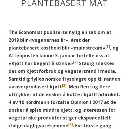
PLANTEBASERT MAT
The Economist publiserte nylig en sak om at
2019 blir «veganernes år», året der
[1]
plantebasert kosthold blir «mainstream»
, og
Aftenposten kunne 3. januar fortelle oss at
[2]
«Kjøtt har begynt å stinke»
Stadig snakkes
det om kjøttforbruk og vegetartrend i media.
Samtidig fylles norske fryselagre opp til randen
[3]
av overprodusert kjøtt
. Men flere og flere
uttrykker at de ønsker å kutte i kjøttforbruket.
4 av 10 nordmenn fortalte Opinion i 2017 at de
ønsker å spise mindre kjøtt, og interessen for
vegetariske produkter stiger eksponentielt
[4]
ifølge dagligvarekjedene
. For første gang