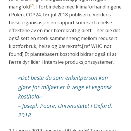
[7]
mangfold
. I forbindelse med klimaforhandlingene
i Polen, COP24, før jul 2018 publiserte Verdens
helseorganisasjon en rapport som kartla helse-
effektene av en mer bærekraftig diett – her ble det
også sett en sterk sammenheng mellom redusert
kjøttforbruk, helse og bærekraft.[ref WHO not
found] Et plantebasert kosthold bidrar også til at
færre dyr lider i intensive produksjonssystemer.
«Det beste du som enkeltperson kan
gjøre for miljøet er å velge et vegansk
kosthold»
– Joseph Poore, Universitetet i Oxford.
2018
17. januar 2019 lanserte stiftelsen EAT en rapport