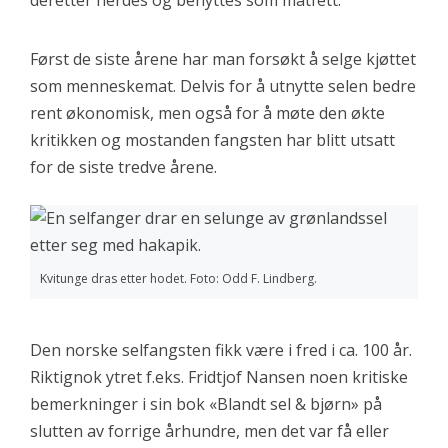
deretter herdes og benyttes som matfett.
Først de siste årene har man forsøkt å selge kjøttet
som menneskemat. Delvis for å utnytte selen bedre
rent økonomisk, men også for å møte den økte
kritikken og mostanden fangsten har blitt utsatt
for de siste tredve årene.
Kvitunge dras etter hodet. Foto: Odd F. Lindberg.
Den norske selfangsten fikk være i fred i ca. 100 år.
Riktignok ytret f.eks. Fridtjof Nansen noen kritiske
bemerkninger i sin bok «Blandt sel & bjørn» på
slutten av forrige århundre, men det var få eller