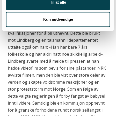
Tillat alle
Media slo saken voldsomt opp mens
Fiskeridepartementet avfeide det hele som løgn og
gikk til frontangrep på Lindberg. Det kom bl.a. frem
Kun nødvendige
at en selfangstinspektør ikke trenger noen
kvalifikasjoner for å bli utnevnt. Dette ble brukt
mot Lindberg og en talsmann i departementet
uttalte også om han: «Han har bare 7 års
folkeskole og har aldri hatt noe skikkelig arbeid».
Lindberg svarte med å melde til pressen at han
hadde videofilm som bevis for sine påstander. NRK
avviste filmen, men den ble vist over store deler av
verden og skapte voldsomme reaksjoner og en
stor proteststorm mot Norge. Som en følge av
dette valgte regjeringen å forby fangst av babysel
inntil videre. Samtidig ble en kommisjon oppnevnt
for å granske forholdene rundt norsk selfangst i