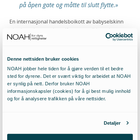
på åpen gate og måtte til slutt flytte.
»
En internasjonal handelsboikott av babyselskinn
gjorde at den norske selfangsten gikk med
underskudd på åttitallet. Den ble avhengig av
statsstøtte og gikk en usikker fremtid i møte.
Samtidig var selbestanden truet med utryddelse og
Denne nettsiden bruker cookies
kvotereguleringene ble strengere.
NOAH jobber hele tiden for å gjøre verden til et bedre
sted for dyrene. Det er svært viktig for arbeidet at NOAH
er synlig på nett. Derfor bruker NOAH
informasjonskapsler (cookies) for å gi best mulig innhold
Voksen sel slås med hakapik. Foto: Odd F. Lindberg.
og for å analysere trafikken på våre nettsider.
I 1988 kom så selfangstinspektør Odd F. Lindbergs
Detaljer
rapport… Han hadde vært med fangstfartøyet
«Harmoni» og vært vitne til en rekke lovbrudd.