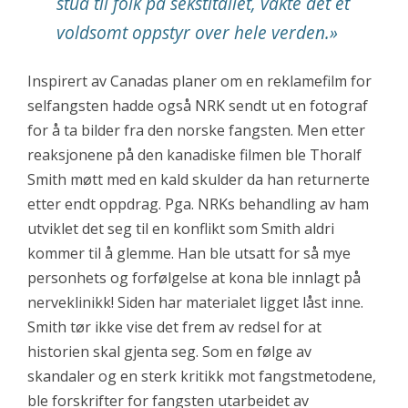
stua til folk på sekstitallet, vakte det et
voldsomt oppstyr over hele verden.
»
Inspirert av Canadas planer om en reklamefilm for
selfangsten hadde også NRK sendt ut en fotograf
for å ta bilder fra den norske fangsten. Men etter
reaksjonene på den kanadiske filmen ble Thoralf
Smith møtt med en kald skulder da han returnerte
etter endt oppdrag. Pga. NRKs behandling av ham
utviklet det seg til en konflikt som Smith aldri
kommer til å glemme. Han ble utsatt for så mye
personhets og forfølgelse at kona ble innlagt på
nerveklinikk! Siden har materialet ligget låst inne.
Smith tør ikke vise det frem av redsel for at
historien skal gjenta seg. Som en følge av
skandaler og en sterk kritikk mot fangstmetodene,
ble forskrifter for fangsten utarbeidet av