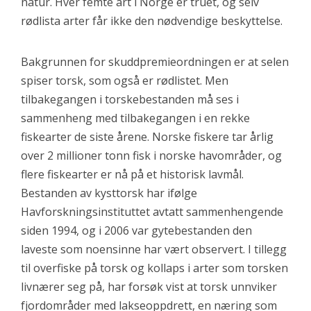
natur. Hver femte art i Norge er truet, og selv
rødlista arter får ikke den nødvendige beskyttelse.
Bakgrunnen for skuddpremieordningen er at selen
spiser torsk, som også er rødlistet. Men
tilbakegangen i torskebestanden må ses i
sammenheng med tilbakegangen i en rekke
fiskearter de siste årene. Norske fiskere tar årlig
over 2 millioner tonn fisk i norske havområder, og
flere fiskearter er nå på et historisk lavmål.
Bestanden av kysttorsk har ifølge
Havforskningsinstituttet avtatt sammenhengende
siden 1994, og i 2006 var gytebestanden den
laveste som noensinne har vært observert. I tillegg
til overfiske på torsk og kollaps i arter som torsken
livnærer seg på, har forsøk vist at torsk unnviker
fjordområder med lakseoppdrett, en næring som