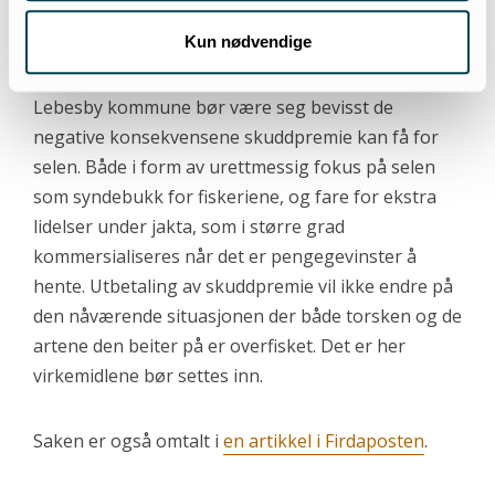
grunn av overfiske, og invasjonen av grønlandssel
vinteren 1986/87 var forårsaket av matmangel.
Kun nødvendige
Lebesby kommune bør være seg bevisst de
negative konsekvensene skuddpremie kan få for
selen. Både i form av urettmessig fokus på selen
som syndebukk for fiskeriene, og fare for ekstra
lidelser under jakta, som i større grad
kommersialiseres når det er pengegevinster å
hente. Utbetaling av skuddpremie vil ikke endre på
den nåværende situasjonen der både torsken og de
artene den beiter på er overfisket. Det er her
virkemidlene bør settes inn.
Saken er også omtalt i
en artikkel i Firdaposten
.