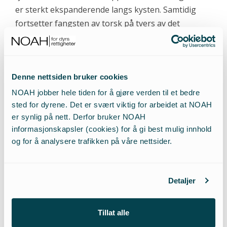
er sterkt ekspanderende langs kysten. Samtidig
fortsetter fangsten av torsk på tvers av det
internasjonale havforskningsrådets anbefaling om
full stans i alt fiske på kysttorsk nord for Stad, i
tillegg til stopp i alt fiske av Nordsjøtorsk.
Denne nettsiden bruker cookies
Selen som syndebukk for
NOAH jobber hele tiden for å gjøre verden til et bedre
sted for dyrene. Det er svært viktig for arbeidet at NOAH
fiskeriene
er synlig på nett. Derfor bruker NOAH
informasjonskapsler (cookies) for å gi best mulig innhold
Når overfiske fører til kollaps i fiskebestander må
og for å analysere trafikken på våre nettsider.
man ta et oppgjør med egen rovdrift, i stedet for å
vri fokuset over på havpattedyrenes naturlige
matuttak. Både havpattedyrene og sjøfuglene er
Detaljer
ofre for fiskemangelen, ikke skyld i den. En rekke
sjøfuglarter – som lunde, lomvi, krykkje, terne,
Tillat alle
sildemåse og fiskemåse – er i sterk tilbakegang på