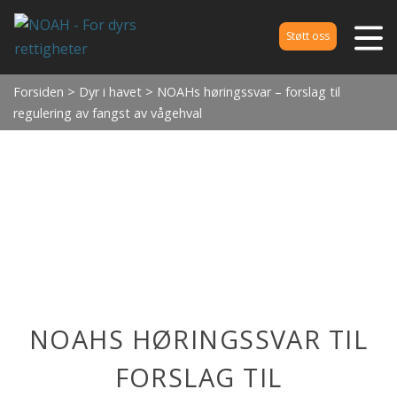
Støtt oss
Forsiden
>
Dyr i havet
> NOAHs høringssvar – forslag til
regulering av fangst av vågehval
NOAHS HØRINGSSVAR TIL
FORSLAG TIL