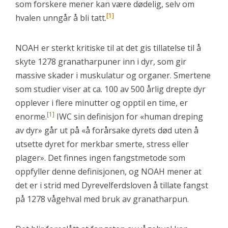
som forskere mener kan være dødelig, selv om
[1]
hvalen unngår å bli tatt.
NOAH er sterkt kritiske til at det gis tillatelse til å
skyte 1278 granatharpuner inn i dyr, som gir
massive skader i muskulatur og organer. Smertene
som studier viser at ca. 100 av 500 årlig drepte dyr
opplever i flere minutter og opptil en time, er
[1]
enorme.
IWC sin definisjon for «human dreping
av dyr» går ut på «å forårsake dyrets død uten å
utsette dyret for merkbar smerte, stress eller
plager». Det finnes ingen fangstmetode som
oppfyller denne definisjonen, og NOAH mener at
det er i strid med Dyrevelferdsloven å tillate fangst
på 1278 vågehval med bruk av granatharpun.