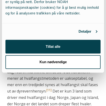
har tatt denne informasjonen i betraktning når de
er synlig på nett. Derfor bruker NOAH
skal fastsette årets kvote på vågehval, og NOAH
informasjonskapsler (cookies) for å gi best mulig innhold
mener det er bekymringsverdig at presset denne
og for å analysere trafikken på våre nettsider.
arten opplever ikke vektlegges i en slik vurdering.
Det er også usikkert hvordan miljøendringer i
Detaljer
Arktis vil påvirke bestanden, og det er derfor
vanskelig å forutse hvordan vågehvalbestanden vil
[10]
utvikle seg.
Tillat alle
Det er hverken behov for eller særlig stor
Kun nødvendige
etterspørsel, slik dere selv skriver, etter hvalkjøtt i
dag. NOAH må minne om at 50 % av nordmenn
mener at hvalfangstmetoden er uakseptabel, og
mer enn en tredjedel synes at hvalfangst skal fases
[11]
ut av dyrevernhensyn.
Det er kun 3 land som
driver med hvalfangst i dag: Norge, Japan og Island,
der Norge er det landet som dreper flest hvaler.