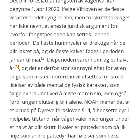
Det blir foreslått at fangsten av vågehval kan
begynne 1. april 2020. Ifølge Viltloven er de fleste
viltarter fredet i yngletiden, men forskriftsforslaget
har ikke nevnt et eneste juridisk argument for
hvorfor fangstperioden kan settes i denne
perioden. De fleste hunnhvaler er drektige når de
blir jaktet på, og de fleste kalver fødes i perioden
[2]
januar til mai.
Dieperioden varer i om lag et halvt
[3]
år
, og det er derfor stor sannsynlighet for at en
unge som mister moren sin vil utsettes for store
lidelser av både mental og fysisk karakter, som
følge av traumet ved å miste moren sin, men også
fordi ungen plutselig blir alene. NOAH mener det er
et brudd på Dyrevelferdsloven §14, å hensette dyr i
hjelpeløs tilstand, når vågehvaler med unger under
et halvt år blir skutt. Hvaler er pattedyr som på lik
linje som andre pattedyr har følelser som f.eks.