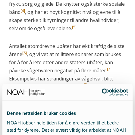
frykt, sorg og glede. De knytter også sterke sosiale
[4]
bånd
, og har et høyt kognitivt nivå og evne til å
skape sterke tilknytninger til andre hvalindivider,
[5]
selv om de også lever alene.
Antallet atomdrevne ubåter har økt kraftig de siste
[6]
årene
, og vi vet at militære sonarer som brukes
for å for å lete etter andre staters ubåter, kan
[7]
påvirke vågehvalen negativt på flere måter.
Eksempelvis har strandinger av vågehval, blitt
[9]
[8]
,
forårsaket av militære sonarer
, det har ført til
habitatsunnvikelse og endringer i vokaliseringen.
Det er stor variasjon mellom hvordan de ulike
artene reagerer, men vågehvalen er blant de
Denne nettsiden bruker cookies
sensitive artene som reagerer sterkt og på lave
NOAH jobber hele tiden for å gjøre verden til et bedre
7
nivåer.
NOAH kan ikke se at Fiskeridirektoratet
sted for dyrene. Det er svært viktig for arbeidet at NOAH