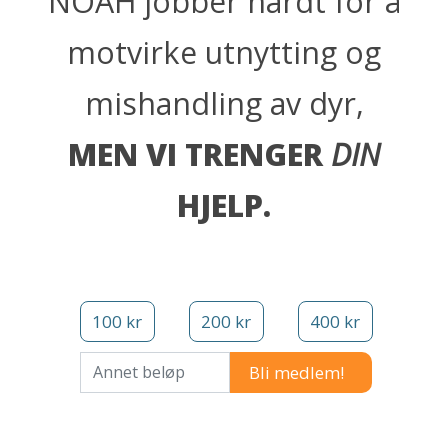
NOAH jobber hardt for å
motvirke utnytting og
mishandling av dyr,
MEN VI TRENGER
DIN
HJELP.
100 kr
200 kr
400 kr
Annet beløp