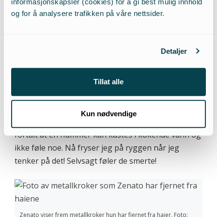
spise fisk – fiskeriene er en stor fare
informasjonskapsler (cookies) for å gi best mulig innhold
og for å analysere trafikken på våre nettsider.
for haier.»
Det jeg ikke skjønte var hvor viktig det at jeg
Detaljer
fjernet kroker skulle bli for bevaringsarbeidet mitt.
Det har endret folks oppfatning av haier; mange
har fortalt meg at de vil være med og hjelpe haier,
Tillat alle
at de ikke hadde tenkt på at haier og fisker føler
smerte. Og jeg kjenner meg igjen – jeg ble fortalt at
Kun nødvendige
fisker ikke følte smerte da jeg vokste opp. Jeg ble
fortalt at en hummer kan kastes i kokende vann og
ikke føle noe. Nå fryser jeg på ryggen når jeg
tenker på det! Selvsagt føler de smerte!
Zenato viser frem metallkroker hun har fjernet fra haier. Foto: