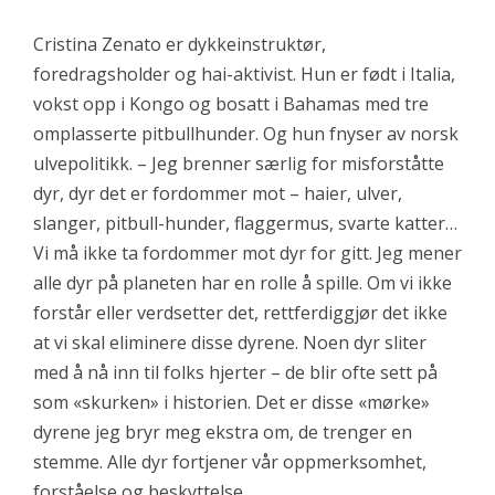
Cristina Zenato er dykkeinstruktør,
foredragsholder og hai-aktivist. Hun er født i Italia,
vokst opp i Kongo og bosatt i Bahamas med tre
omplasserte pitbullhunder. Og hun fnyser av norsk
ulvepolitikk. – Jeg brenner særlig for misforståtte
dyr, dyr det er fordommer mot – haier, ulver,
slanger, pitbull-hunder, flaggermus, svarte katter…
Vi må ikke ta fordommer mot dyr for gitt. Jeg mener
alle dyr på planeten har en rolle å spille. Om vi ikke
forstår eller verdsetter det, rettferdiggjør det ikke
at vi skal eliminere disse dyrene. Noen dyr sliter
med å nå inn til folks hjerter – de blir ofte sett på
som «skurken» i historien. Det er disse «mørke»
dyrene jeg bryr meg ekstra om, de trenger en
stemme. Alle dyr fortjener vår oppmerksomhet,
forståelse og beskyttelse.