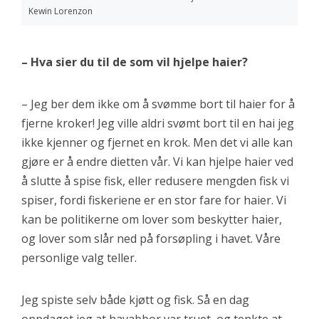
Kewin Lorenzon
– Hva sier du til de som vil hjelpe haier?
– Jeg ber dem ikke om å svømme bort til haier for å
fjerne kroker! Jeg ville aldri svømt bort til en hai jeg
ikke kjenner og fjernet en krok. Men det vi alle kan
gjøre er å endre dietten vår. Vi kan hjelpe haier ved
å slutte å spise fisk, eller redusere mengden fisk vi
spiser, fordi fiskeriene er en stor fare for haier. Vi
kan be politikerne om lover som beskytter haier,
og lover som slår ned på forsøpling i havet. Våre
personlige valg teller.
Jeg spiste selv både kjøtt og fisk. Så en dag
oppdaget jeg at havabbor var truet, og tenkte at