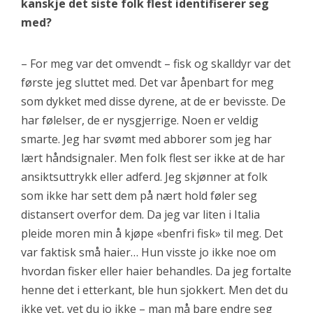
kanskje det siste folk flest identifiserer seg
med?
– For meg var det omvendt – fisk og skalldyr var det
første jeg sluttet med. Det var åpenbart for meg
som dykket med disse dyrene, at de er bevisste. De
har følelser, de er nysgjerrige. Noen er veldig
smarte. Jeg har svømt med abborer som jeg har
lært håndsignaler. Men folk flest ser ikke at de har
ansiktsuttrykk eller adferd. Jeg skjønner at folk
som ikke har sett dem på nært hold føler seg
distansert overfor dem. Da jeg var liten i Italia
pleide moren min å kjøpe «benfri fisk» til meg. Det
var faktisk små haier… Hun visste jo ikke noe om
hvordan fisker eller haier behandles. Da jeg fortalte
henne det i etterkant, ble hun sjokkert. Men det du
ikke vet, vet du jo ikke – man må bare endre seg