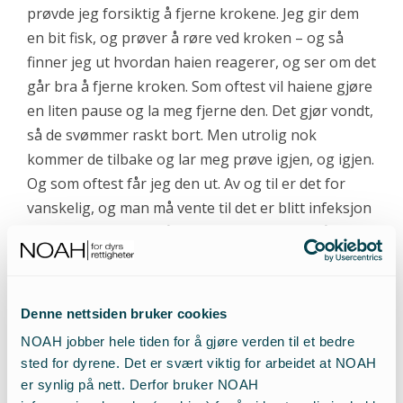
prøvde jeg forsiktig å fjerne krokene. Jeg gir dem
en bit fisk, og prøver å røre ved kroken – og så
finner jeg ut hvordan haien reagerer, og ser om det
går bra å fjerne kroken. Som oftest vil haiene gjøre
en liten pause og la meg fjerne den. Det gjør vondt,
så de svømmer raskt bort. Men utrolig nok
kommer de tilbake og lar meg prøve igjen, og igjen.
Og som oftest får jeg den ut. Av og til er det for
vanskelig, og man må vente til det er blitt infeksjon
som gjør det lettere å fjerne kroken. Man må
kjenne dem og føle seg frem at det er greit for dem.
Jeg vil og kan hjelpe haiene i «min» flokk på samme
måte som jeg hjelper hundene mine om de skader
Denne nettsiden bruker cookies
en pote.
NOAH jobber hele tiden for å gjøre verden til et bedre
sted for dyrene. Det er svært viktig for arbeidet at NOAH
«Vi kan hjelpe haier ved å slutte å
er synlig på nett. Derfor bruker NOAH