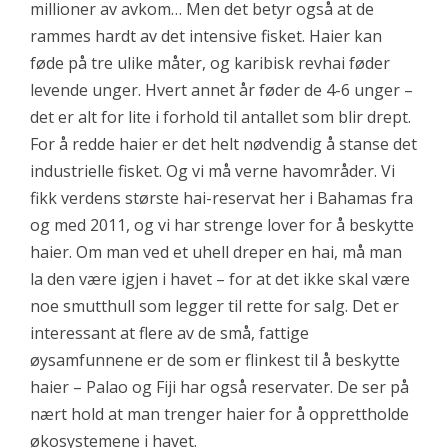
millioner av avkom… Men det betyr også at de
rammes hardt av det intensive fisket. Haier kan
føde på tre ulike måter, og karibisk revhai føder
levende unger. Hvert annet år føder de 4-6 unger –
det er alt for lite i forhold til antallet som blir drept.
For å redde haier er det helt nødvendig å stanse det
industrielle fisket. Og vi må verne havområder. Vi
fikk verdens største hai-reservat her i Bahamas fra
og med 2011, og vi har strenge lover for å beskytte
haier. Om man ved et uhell dreper en hai, må man
la den være igjen i havet – for at det ikke skal være
noe smutthull som legger til rette for salg. Det er
interessant at flere av de små, fattige
øysamfunnene er de som er flinkest til å beskytte
haier – Palao og Fiji har også reservater. De ser på
nært hold at man trenger haier for å opprettholde
økosystemene i havet.