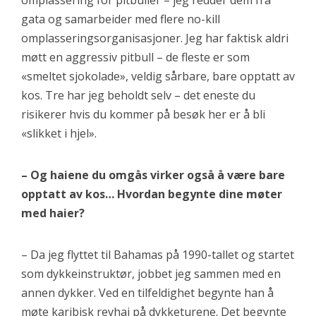
omplassering for pitbuller – jeg redder dem fra
gata og samarbeider med flere no-kill
omplasseringsorganisasjoner. Jeg har faktisk aldri
møtt en aggressiv pitbull – de fleste er som
«smeltet sjokolade», veldig sårbare, bare opptatt av
kos. Tre har jeg beholdt selv – det eneste du
risikerer hvis du kommer på besøk her er å bli
«slikket i hjel».
– Og haiene du omgås virker også å være bare
opptatt av kos… Hvordan begynte dine møter
med haier?
– Da jeg flyttet til Bahamas på 1990-tallet og startet
som dykkeinstruktør, jobbet jeg sammen med en
annen dykker. Ved en tilfeldighet begynte han å
møte karibisk revhai på dykketurene. Det begynte