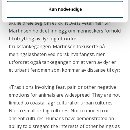
hvalfangst ut i fra etiske og dyrevelferdsmessige
Kun nødvendige
perspektiver – til tross for at seminaret nettopp
skulle dreie seg om etikk: NOAHs veterinær Siri
Martinsen holdt et innlegg om menneskers forhold
til utnytting av dyr, og utfordret
brukstankegangen. Martinsen fokuserte på
meningsløsheten ved norsk hvalfangst, men
utfordret også tankegangen om at vern av dyr er
et urbant fenomen som kommer av distanse til dyr:
«Traditions involving fear, pain or other negative
emotions for animals are widespread. They are not
limited to coastal, agricultural or urban cultures.
Not to small or big cultures. Not to modern or
ancient cultures. Humans have demonstrated an
ability to disregard the interests of other beings as