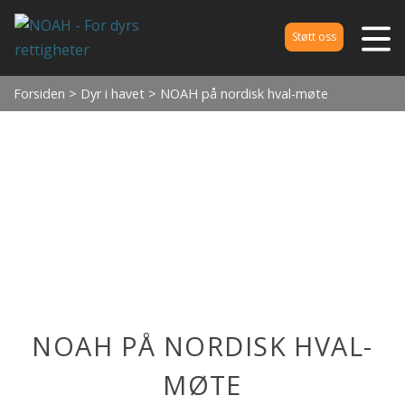
Støtt oss
Forsiden
>
Dyr i havet
> NOAH på nordisk hval-møte
NOAH PÅ NORDISK HVAL-
MØTE