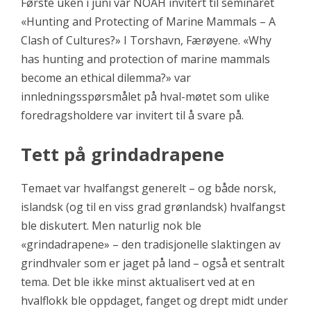
Første uken i juni var NOAH invitert til seminaret
«Hunting and Protecting of Marine Mammals – A
Clash of Cultures?» I Torshavn, Færøyene. «Why
has hunting and protection of marine mammals
become an ethical dilemma?» var
innledningsspørsmålet på hval-møtet som ulike
foredragsholdere var invitert til å svare på.
Tett på grindadrapene
Temaet var hvalfangst generelt – og både norsk,
islandsk (og til en viss grad grønlandsk) hvalfangst
ble diskutert. Men naturlig nok ble
«grindadrapene» – den tradisjonelle slaktingen av
grindhvaler som er jaget på land – også et sentralt
tema. Det ble ikke minst aktualisert ved at en
hvalflokk ble oppdaget, fanget og drept midt under