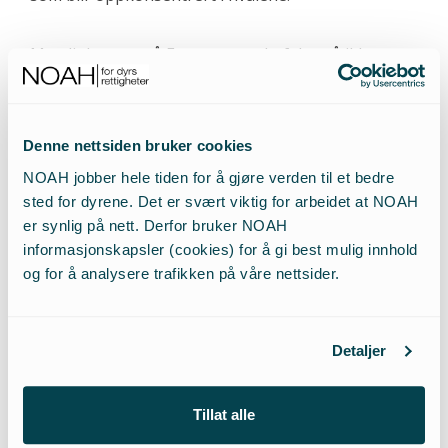
Myndighetene på Færøyene anbefaler nå ikke mer
enn ett måltid i måneden med grindhvalkjøtt, og
fertile (ikke kun gravide) kvinner bør holde seg
unna kjøttet. Merkelig nok synes motstanden å
Denne nettsiden bruker cookies
være stor mot å innse at hvalkjøtt ikke er sunt, og
NOAH jobber hele tiden for å gjøre verden til et bedre
både gravide og foreldre av småbarn har stått frem
sted for dyrene. Det er svært viktig for arbeidet at NOAH
i dokumentarer og fortalt at de spiser kjøttet selv
er synlig på nett. Derfor bruker NOAH
om de er bekymret. Som Weihe selv sa om
informasjonskapsler (cookies) for å gi best mulig innhold
helseopplysning rundt hvalkjøtt: «Det er vanskelig».
og for å analysere trafikken på våre nettsider.
Detaljer
NOAHs Siri Martinsen og norske myndigheters representant,
Lars Walløe, (2. f.h) i panelet.
Tillat alle
Kun to foredragsholdere hadde et kritisk blikk på