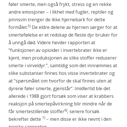
føler smerte, men også frykt, stress og en rekke
andre emosjoner – i likhet med fugler, reptiler og
pinnsvin trenger de ikke hjernebark for dette
5)
formålet.
De eldre delene av hjernen sørger for at
smertefølelse er et redskap de fleste dyr bruker for
å unngå død. Videre hevder rapporten at
“funksjonen av opioider i invertebrater ikke er
kjent, men produksjonen av slike stoffer reduserer
smerte i virveldyr.”, samtidig som det innrømmes at
slike substanser finnes hos visse invertebrater og
at “spørsmålet om hvorfor de skal finnes uten at
dyrene føler smerte, gjenstår”. Imidlertid ble det
allerede i 1988 gjort forsøk som viser at krabbers
reaksjon på smertepåvirkning blir mindre når de
6)
får smertestillende stoffer
, senere forsøk
7)
bekrefter dette
– men disse er ikke nevnt i den
norske rapporten.