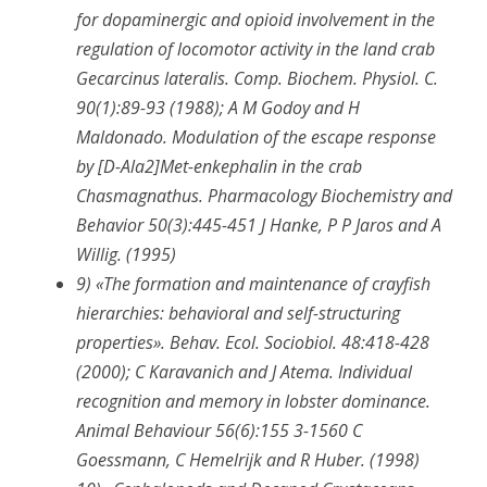
for dopaminergic and opioid involvement in the
regulation of locomotor activity in the land crab
Gecarcinus lateralis. Comp. Biochem. Physiol. C.
90(1):89-93 (1988); A M Godoy and H
Maldonado. Modulation of the escape response
by [D-Ala2]Met-enkephalin in the crab
Chasmagnathus. Pharmacology Biochemistry and
Behavior 50(3):445-451 J Hanke, P P Jaros and A
Willig. (1995)
9)
«The formation and maintenance of crayfish
hierarchies: behavioral and self-structuring
properties». Behav. Ecol. Sociobiol. 48:418-428
(2000); C Karavanich and J Atema. Individual
recognition and memory in lobster dominance.
Animal Behaviour 56(6):155
3-1560 C
Goessmann, C Hemelrijk and R Huber. (1998)