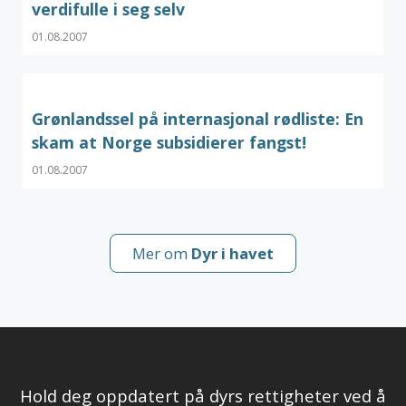
verdifulle i seg selv
01.08.2007
Grønlandssel på internasjonal rødliste: En
skam at Norge subsidierer fangst!
01.08.2007
Mer om
Dyr i havet
Hold deg oppdatert på dyrs rettigheter ved å