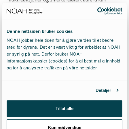
8)
hemmes smertestillende stoffer.
De har
hukommelse i forhold til både omgivelser og andre
individer, de danner stabile sosiale strukturer, og
flykter unna individer de har tapt mot i kamp, men
Denne nettsiden bruker cookies
9)
ikke dominante individer de ikke har møtt før.
I
NOAH jobber hele tiden for å gjøre verden til et bedre
2006 samlet den skotske organisasjonen Animals
sted for dyrene. Det er svært viktig for arbeidet at NOAH
10)
Advocates denne forskingen i en rapport.
er synlig på nett. Derfor bruker NOAH
informasjonskapsler (cookies) for å gi best mulig innhold
Universities Federation for Animal Welfare har
og for å analysere trafikken på våre nettsider.
publisert anbefalinger om behandling av krepsdyr
som baserer seg på at smertefølelse er tilstede, og
forskning på avlivingsmetoder har foregått ved
Detaljer
11)
Universitetet i Bristol.
Blant de mer uvanlige
tilbakemeldingene NOAH fikk, var en henvendelse
fra en avlivingstekniker involvert i denne
Tillat alle
forskningen som beskrev matspaltistens metoder
12)
som “inhumane og gammeldagse”.
Jelle Atema
Kun nødvendige