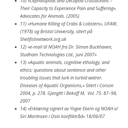
10) «Cephalopods and Decapod Crustaceans –
Their Capacity to Experience Pain and Suffering».
Advocates for Animals. (2005)
11)
«Humane Killing of Crabs & Lobsters», UFAW,
(1978) og Bristol University, sitert på
Shellfishnetwork.org.uk
12) «e-mail til NOAH fra Dr. Simon Buckhaven,
Studham Technologies Ltd., juni 2007»
13)
«Aquatic animals, cognitive ethology, and
ethics: questions about sentience and other
troubling issues that lurk in turbid watrer.
Diseases of Aquatic Organisms,» Sitert i Corson
2004, p. 278. Gjengitt i Bekoff M, Vol. 75: 87–98,
2007
14) «Erklæring signert av Yngve Ekern og NOAH v/
Siri Maritnsen i Oslo konfliktråd» 18/06/07