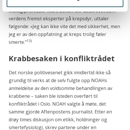
ved Woods Hole Oceanographic Institute, som av
etologiprofessor Marc Bekoff blir beskrevet som
verdens fremst eksperter på krepsdyr, uttaler
følgende: «Jeg kan ikke vite det med sikkerhet, men
jeg er av den oppfatning at kreps trolig føler
13)
smerte.”
Krabbesaken i konfliktrådet
Det norske politivesenet gikk imidlertid ikke så
grundig til verks at de selv fulgte opp NOAHs
anmeldelse av den voldsomme behandlingen av
krabbene – saken ble isteden overført til
konfliktrådet i Oslo. NOAH valgte å møte, det
samme gjorde Aftenpostens journalist. Etter en
drøy times diskusjon om etikk, holdninger og
smertefysiologi, skrev partene under en