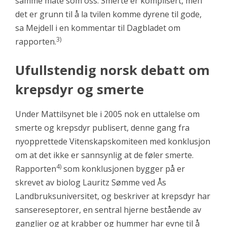
samme måte som oss. Smerte er komplisert, men
det er grunn til å la tvilen komme dyrene til gode,
sa Mejdell i en kommentar til Dagbladet om
3)
rapporten.
Ufullstendig norsk debatt om
krepsdyr og smerte
Under Mattilsynet ble i 2005 nok en uttalelse om
smerte og krepsdyr publisert, denne gang fra
nyopprettede Vitenskapskomiteen med konklusjon
om at det ikke er sannsynlig at de føler smerte.
4)
Rapporten
som konklusjonen bygger på er
skrevet av biolog Lauritz Sømme ved Ås
Landbruksuniversitet, og beskriver at krepsdyr har
sansereseptorer, en sentral hjerne bestående av
ganglier og at krabber og hummer har evne til å