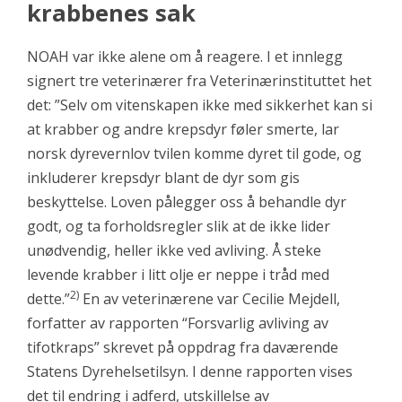
krabbenes sak
NOAH var ikke alene om å reagere. I et innlegg
signert tre veterinærer fra Veterinærinstituttet het
det: ”Selv om vitenskapen ikke med sikkerhet kan si
at krabber og andre krepsdyr føler smerte, lar
norsk dyrevernlov tvilen komme dyret til gode, og
inkluderer krepsdyr blant de dyr som gis
beskyttelse. Loven pålegger oss å behandle dyr
godt, og ta forholdsregler slik at de ikke lider
unødvendig, heller ikke ved avliving. Å steke
levende krabber i litt olje er neppe i tråd med
2)
dette.”
En av veterinærene var Cecilie Mejdell,
forfatter av rapporten “Forsvarlig avliving av
tifotkraps” skrevet på oppdrag fra daværende
Statens Dyrehelsetilsyn. I denne rapporten vises
det til endring i adferd, utskillelse av