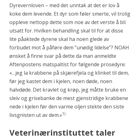
Dyrevernloven – med det unntak at det er lov å
koke dem levende. Et dyr som føler smerte, vil trolig
oppleve nettopp dette som noe av det verste å bli
utsatt for. Hvilken behandling skal til for at disse
lite påaktede dyrene skal ha noen glede av
forbudet mot å påføre dem ”unødig lidelse”? NOAH
ønsket å finne svar på dette da man anmeldte
Aftenpostens matspaltist for følgende prosedyre:
«…jeg la krabbene på skjærefjela og klinket til dem,
før jeg kastet dem i kjelen, noen døde, noen
halvdøde. Det kravlet og krøp, jeg måtte bruke en
sleiv og grisebanke de mest gjenstridige krabbene
nede i kjelen før den varme oljen stekte den siste
1)
livsgnisten ut av dem.»
Veterinærinstituttet taler