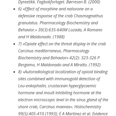
Dyreetikk. Fagbokforlaget. Børresen B. (2000)
6)
«Effect of morphine and naloxone on a
defensive response of the crab Chasmagnathus
granulatus. Pharmacology Biochemistry and
Behavior.» 30(3):635-640M Lozada, A Romano
and H Maldonado. (1988)
7)
«Opiate effect on the threat display in the crab
Carcinus mediterraneus. Pharmacology
Biochemistry and Behavior» 42(2): 323-326 P
Bergamo, H Maldonado and A Miralto. (1992)
8)
«Autoradiological localization of opioid binding
sites combined with immunogold detection of
Leu-enkephalin, crustacean hyperglycaemic
hormone and moult inhibiting hormone at the
electron microscopic level in the sinus gland of the
shore crab, Carcinus maenas». Histochemistry
99(5):405-410 (1993); E A Martinez et al. Evidence