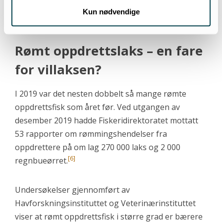
fokus på rensefisk, og strengere krav fra
Kun nødvendige
myndighetene.
Rømt oppdrettslaks – en fare
for villaksen?
I 2019 var det nesten dobbelt så mange rømte
oppdrettsfisk som året før. Ved utgangen av
desember 2019 hadde Fiskeridirektoratet mottatt
53 rapporter om rømmingshendelser fra
oppdrettere på om lag 270 000 laks og 2 000
[6]
regnbueørret.
Undersøkelser gjennomført av
Havforskningsinstituttet og Veterinærinstituttet
viser at rømt oppdrettsfisk i større grad er bærere