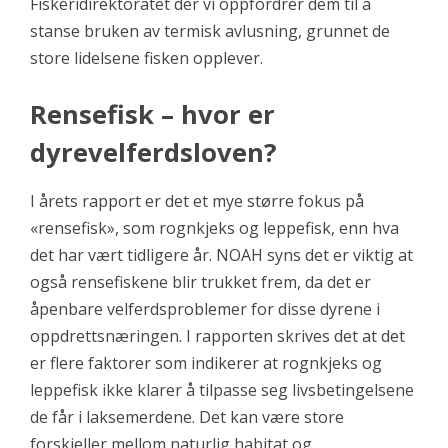
Fiskeridirektoratet der vi oppfordrer dem til å
stanse bruken av termisk avlusning, grunnet de
store lidelsene fisken opplever.
Rensefisk – hvor er
dyrevelferdsloven?
I årets rapport er det et mye større fokus på
«rensefisk», som rognkjeks og leppefisk, enn hva
det har vært tidligere år. NOAH syns det er viktig at
også rensefiskene blir trukket frem, da det er
åpenbare velferdsproblemer for disse dyrene i
oppdrettsnæringen. I rapporten skrives det at det
er flere faktorer som indikerer at rognkjeks og
leppefisk ikke klarer å tilpasse seg livsbetingelsene
de får i laksemerdene. Det kan være store
forskjeller mellom naturlig habitat og