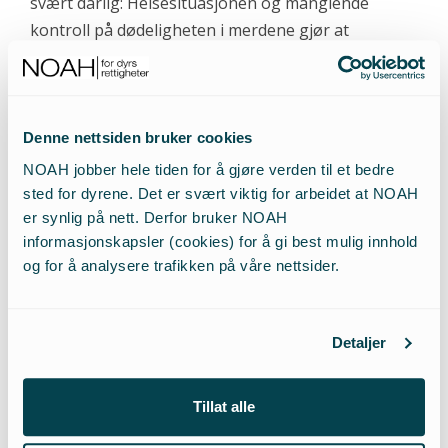
svært dårlig: Helsesituasjonen og manglende
kontroll på dødeligheten i merdene gjør at
rensefisk nærmest er blitt en forbruksvare. NOAH
reagerer på holdningen næringene ser ut til å ha
om rensefisk som forbruksvare. I februar 2020 tok
oppdrettsselskapet SalMar livet av 361 000
Denne nettsiden bruker cookies
[5]
rognkjeks fordi de ikke vokste «bra nok».
NOAH jobber hele tiden for å gjøre verden til et bedre
sted for dyrene. Det er svært viktig for arbeidet at NOAH
er synlig på nett. Derfor bruker NOAH
Situasjonen for rensefisken utgjør en stor
informasjonskapsler (cookies) for å gi best mulig innhold
velferdsmessig, og dyreetisk utfordring. Alle
og for å analysere trafikken på våre nettsider.
fiskearter som holdes i norsk fiskeoppdrett, er likt
beskyttet av dyrevelferdsloven. Det er derfor et
stort paradoks at det brukes rensefisk som
Detaljer
«hjelpemiddel» i produksjonen av laks, når dette
påfører rensefiskene svært høy dødelighet, og en
Tillat alle
rekke helse- og velferdsutfordringer. NOAH
forventer at denne rapporten vil bidra til større