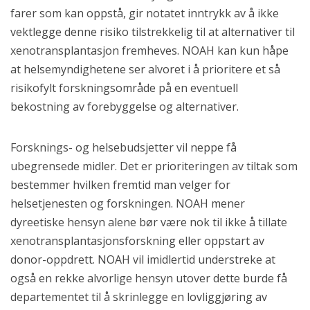
farer som kan oppstå, gir notatet inntrykk av å ikke
vektlegge denne risiko tilstrekkelig til at alternativer til
xenotransplantasjon fremheves. NOAH kan kun håpe
at helsemyndighetene ser alvoret i å prioritere et så
risikofylt forskningsområde på en eventuell
bekostning av forebyggelse og alternativer.
Forsknings- og helsebudsjetter vil neppe få
ubegrensede midler. Det er prioriteringen av tiltak som
bestemmer hvilken fremtid man velger for
helsetjenesten og forskningen. NOAH mener
dyreetiske hensyn alene bør være nok til ikke å tillate
xenotransplantasjonsforskning eller oppstart av
donor-oppdrett. NOAH vil imidlertid understreke at
også en rekke alvorlige hensyn utover dette burde få
departementet til å skrinlegge en lovliggjøring av