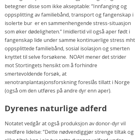
betegner disse som ikke akseptable: ”Innfanging og
oppsplitting av familiebånd, transport og fangenskap i
isolerte bur er en sammenhengende stress-situasjon
som øker dødeligheten.” Imidlertid vil også aper født i
fangenskap lide under samme kontinuerlige stress mht
oppsplittede familiebånd, sosial isolasjon og smerten
knyttet til selve forsøkene. NOAH mener det strider
mot Stortingets hensikt om å forhindre
smertevoldende forsøk, at
xenotranplantasjonsforskning foreslås tillatt i Norge
(også om den utføres på andre dyr enn aper).
Dyrenes naturlige adferd
Notatet vedgår at også produksjon av donor-dyr vil
medføre lidelse: ”Dette nødvendiggjør strenge tiltak og