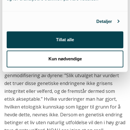
adferdsmessige behov blir tilfredsstilt. NOAH reagerer
på den lettvinte måte dyrenes adferdsbehov behandles,
og mener at oppdrett av donor-dyr til
Detaljer
xenotransplantasjon vil være i strid med både
Dyrevernlovens §2 og Stortingsmelding nr. 12
Tillat alle
intensjon om at dyr har krav på å kunne utfolde
naturlig adferd.
Kun nødvendige
NOAH ser også at notatet unngår en reell drøfting av
genmodifisering av dyrene: ”Slik utvalget har vurdert
det truer disse genetiske endringene ikke grisens
integritet eller velferd, og de fremstår dermed som
etisk akseptable.” Hvilke vurderinger man har gjort,
hvilken etologisk kunnskap som ligger til grunn for å
hevde dette, nevnes ikke. Dersom en genetisk endring
betinger et liv uten naturlig utfoldelse vil den i høy grad