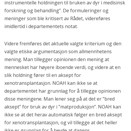
instrumentelle holdningen til bruken av dyr i medisinsk
forskning og behandling”. De formuleringer og
meninger som ble kritisert av Rådet, videreføres
imidlertid i departementets notat.
Videre fremføres det aktuelle valgte kriterium og den
valgte etiske argumentasjon som allmennhetens
mening. Man tillegger opinionen den mening at
mennesket har høyere iboende verdi, og videre at en
slik holdning fører til en aksept for
xenotransplantasjon. NOAH kan ikke se at
departementet har grunnlag for å tillegge opinionen
disse meningene. Man lener seg på at det er ”bred
aksept” for bruk av dyr i ”matproduksjon”. NOAH kan
ikke se at det herav automatisk følger en bred aksept
for xenotransplantasjon, og vil tillegge at det heller
ikke er grunnlag for å hevde at dagens