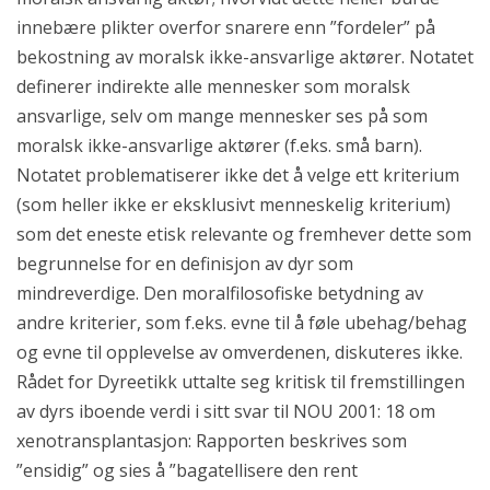
innebære plikter overfor snarere enn ”fordeler” på
bekostning av moralsk ikke-ansvarlige aktører. Notatet
definerer indirekte alle mennesker som moralsk
ansvarlige, selv om mange mennesker ses på som
moralsk ikke-ansvarlige aktører (f.eks. små barn).
Notatet problematiserer ikke det å velge ett kriterium
(som heller ikke er eksklusivt menneskelig kriterium)
som det eneste etisk relevante og fremhever dette som
begrunnelse for en definisjon av dyr som
mindreverdige. Den moralfilosofiske betydning av
andre kriterier, som f.eks. evne til å føle ubehag/behag
og evne til opplevelse av omverdenen, diskuteres ikke.
Rådet for Dyreetikk uttalte seg kritisk til fremstillingen
av dyrs iboende verdi i sitt svar til NOU 2001: 18 om
xenotransplantasjon: Rapporten beskrives som
”ensidig” og sies å ”bagatellisere den rent