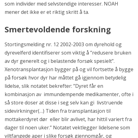
som individer med selvstendige interesser. NOAH
mener det ikke er et riktig skritt å ta.
Smertevoldende forskning
Stortingsmelding nr. 12 2002-2003 om dyrehold og
dyrevelferd identifiserer som viktig å ”redusere bruken
av dyr generelt og i belastende forsøk spesielt”.
Xenotransplantasjon bygger på og vil fortsette å bygge
på forsøk hvor dyr har måttet gå igjennom betydelig
lidelse, slik notatet bekrefter: ”Dyret får en
kombinasjon av immundempende medikamenter, ofte i
så store doser at disse i seg selv kan gi livstruende
sidevirkninger(…) Tiden fra transplantasjon til
mottakerdyret dør eller blir avlivet, har hittil variert fra
dager til noen uker.” Notatet vektlegger lidelsene som
viltfangede aper i slike forsøk gjennomgår, og