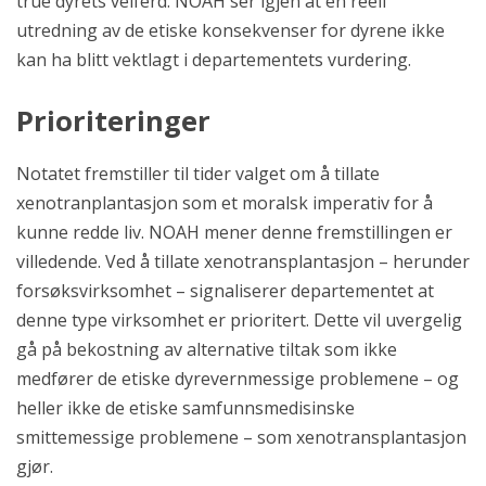
true dyrets velferd. NOAH ser igjen at en reell
utredning av de etiske konsekvenser for dyrene ikke
kan ha blitt vektlagt i departementets vurdering.
Prioriteringer
Notatet fremstiller til tider valget om å tillate
xenotranplantasjon som et moralsk imperativ for å
kunne redde liv. NOAH mener denne fremstillingen er
villedende. Ved å tillate xenotransplantasjon – herunder
forsøksvirksomhet – signaliserer departementet at
denne type virksomhet er prioritert. Dette vil uvergelig
gå på bekostning av alternative tiltak som ikke
medfører de etiske dyrevernmessige problemene – og
heller ikke de etiske samfunnsmedisinske
smittemessige problemene – som xenotransplantasjon
gjør.