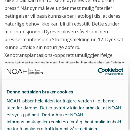
slike tiltak kan i sin tur sette dyrenes velferd under
press.” Når dyr må leve under mest mulig ”sterile”
betingelser vil basiskunnskaper i etologi tilsi at deres
naturlige behov ikke kan bli tilfredsstilt. Dette strider
mot intensjonen i Dyrevernloven såvel som den
presiserte intensjon i Stortingsmelding nr. 12: Dyr skal
kunne utfolde sin naturlige adferd.
Xenotransplantasjons-oppdrett umuliggjør ifølge
notatet dette prinsippet. Imidlertid hevdes det at ”siden
dyrenes kvalitet som kildedyr krever at de trives og
mosjonerer, vil forholdene ved oppstalling
sannsynligvis være gode.” NOAH ser med undring på at
Denne nettsiden bruker cookies
man istedenfor en etologisk drøfting av problemene
NOAH jobber hele tiden for å gjøre verden til et bedre
tilknytet oppdretten, avfeier disse med at forholdene
sted for dyrene. Det er svært viktig for arbeidet at NOAH
”sannsynligvis vil være gode”. Grunnlaget for
er synlig på nett. Derfor bruker NOAH
konklusjonen er også feilaktig, da ”friske” organer i
informasjonskapsler (cookies) for å gi best mulig innhold
unge dyr på ingen måte er noen garanti for at deres
og for å analysere trafikken på våre nettsider.