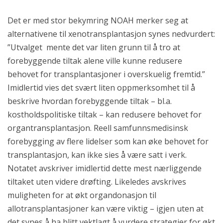
Det er med stor bekymring NOAH merker seg at
alternativene til xenotransplantasjon synes nedvurdert:
”Utvalget mente det var liten grunn til å tro at
forebyggende tiltak alene ville kunne redusere
behovet for transplantasjoner i overskuelig fremtid.”
Imidlertid vies det svært liten oppmerksomhet til å
beskrive hvordan forebyggende tiltak – bl.a.
kostholdspolitiske tiltak – kan redusere behovet for
organtransplantasjon. Reell samfunnsmedisinsk
forebygging av flere lidelser som kan øke behovet for
transplantasjon, kan ikke sies å være satt i verk.
Notatet avskriver imidlertid dette mest nærliggende
tiltaket uten videre drøfting. Likeledes avskrives
muligheten for at økt organdonasjon til
allotransplantasjoner kan være viktig – igjen uten at
det synes å ha blitt vektlagt å vurdere strategier for økt