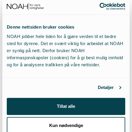
Signer kampanjen mor dyretesting på the body shops
nettside
og oppfordre andre til å gjøre det samme.
Denne nettsiden bruker cookies
The Body Shops nye kampanje, Forever Against Animal
NOAH jobber hele tiden for å gjøre verden til et bedre
sted for dyrene. Det er svært viktig for arbeidet at NOAH
testing har som formål å få på plass et
er synlig på nett. Derfor bruker NOAH
verdensomspennende forbud mot testing av
informasjonskapsler (cookies) for å gi best mulig innhold
kosmetiske produkter og ingredienser på dyr en gang
og for å analysere trafikken på våre nettsider.
for alle. Dette ønsker de å oppnå gjennom å få på plass
en internasjonal konvensjon i De Forente Nasjoner.
Kampanjen er den mest ambisiøse aksjonen mot
Detaljer
dyretesting i kosmetikkindustrien noensinne, og målet
er å samle inn 8 millioner signaturer.
Tillat alle
Kun nødvendige
11.07.2017