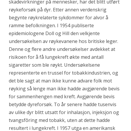
skadevirkninger på mennesker, har det blitt utført
røykeforsøk på dyr. Etter annen verdenskrig
begynte røykrelaterte sykdommer for alvor å
ramme befolkningen. I 1954 publiserte
epidemiologene Doll og Hill den velkjente
undersøkelsen av røykevanene hos britiske leger.
Denne og flere andre undersøkelser avdekket at
risikoen for å få lungekreft økte med antall
sigaretter som ble røykt. Undersøkelsene
representerte en trussel for tobakkindustrien, og
det ble sagt at man ikke kunne advare folk mot
røyking så lenge man ikke hadde avgjørende bevis
for sammenhengen med kreft. Avgjørende bevis
betydde dyreforsøk. To år senere hadde tusenvis
av ulike dyr blitt utsatt for inhalasjon, injeksjon og
tvangsfôring med tobakk, uten at dette hadde
resultert i lungekreft. I 1957 utga en amerikansk