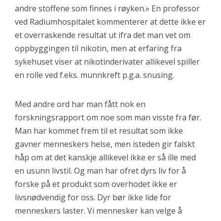
andre stoffene som finnes i røyken.» En professor
ved Radiumhospitalet kommenterer at dette ikke er
et overraskende resultat ut ifra det man vet om
oppbyggingen til nikotin, men at erfaring fra
sykehuset viser at nikotinderivater allikevel spiller
en rolle ved f.eks. munnkreft p.g.a. snusing.
Med andre ord har man fått nok en
forskningsrapport om noe som man visste fra før.
Man har kommet frem til et resultat som ikke
gavner menneskers helse, men isteden gir falskt
håp om at det kanskje allikevel ikke er så ille med
en usunn livstil. Og man har ofret dyrs liv for å
forske på et produkt som overhodet ikke er
livsnødvendig for oss. Dyr bør ikke lide for
menneskers laster. Vi mennesker kan velge å