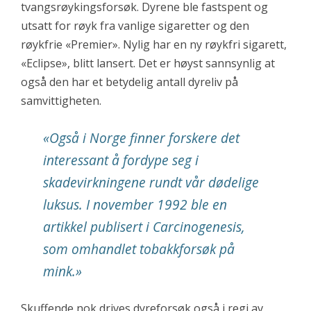
tvangsrøykingsforsøk. Dyrene ble fastspent og
utsatt for røyk fra vanlige sigaretter og den
røykfrie «Premier». Nylig har en ny røykfri sigarett,
«Eclipse»
, blitt lansert. Det er høyst sannsynlig at
også den har et betydelig antall dyreliv på
samvittigheten.
«Også i Norge finner forskere det
interessant å fordype seg i
skadevirkningene rundt vår dødelige
luksus. I november 1992 ble en
artikkel publisert i Carcinogenesis,
som omhandlet tobakkforsøk på
mink.»
Skuffende nok drives dyreforsøk også i regi av