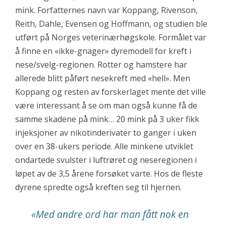
mink. Forfatternes navn var Koppang, Rivenson,
Reith, Dahle, Evensen og Hoffmann, og studien ble
utført på Norges veterinærhøgskole. Formålet var
å finne en «ikke-gnager» dyremodell for kreft i
nese/svelg-regionen. Rotter og hamstere har
allerede blitt påført nesekreft med «hell». Men
Koppang og resten av forskerlaget mente det ville
være interessant å se om man også kunne få de
samme skadene på mink… 20 mink på 3 uker fikk
injeksjoner av nikotinderivater to ganger i uken
over en 38-ukers periode. Alle minkene utviklet
ondartede svulster i luftrøret og neseregionen i
løpet av de 3,5 årene forsøket varte. Hos de fleste
dyrene spredte også kreften seg til hjernen.
«Med andre ord har man fått nok en