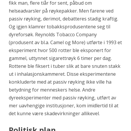
fikk man, flere tiår for sent, påbud om
helseadvarsler på røykepakker. Men farene ved
passiv røyking, derimot, debatteres stadig kraftig.
Og igjen klamrer tobakksprodusentene seg til
dyreforsøk. Reynolds Tobacco Company
(produsent av bl.a. Camel og More) utførte i 1993 et
eksperiment hvor 500 rotter ble eksponert for
gammel, uttynnet sigarettrøyk 6 timer per dag.
Rottene ble fiksert i tuber slik at bare snuten stakk
ut i inhalasjonskammeret. Disse eksperimentene
konkluderte med at passiv røyking ikke ville ha
betydning for menneskers helse. Andre
dyreeksperimenter med passiv røyking, utført av
mer uavhengige institusjoner, kom imidlertid til at
det kunne være skadevirkninger allikevel.
Politisk plan