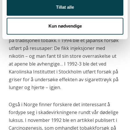
Tillat alle
Dødelig luksus
I tillegg til disse nye områdene innenfor
Kun nødvendige
røykeforskning, drives det også fortsatt forskning
på tradisjonell tobakk. I 1994 ble et japansk forsøk
utført på resusaper: De fikk injeksjoner med
nikotin – og man fant til sin store overraskelse ut
at apene ble avhengige… I 1992-3 ble det ved
Karolinska Instituttet i Stockholm utført forsøk på
griser for å undersøke effekten av sigarettrøyk på
lunger og hjerte – igjen.
Også i Norge finner forskere det interessant å
fordype seg i skadevirkningene rundt vår dødelige
luksus. I november 1992 ble en artikkel publisert i
Carcinogenesis, som omhandlet tobakkforsøk på