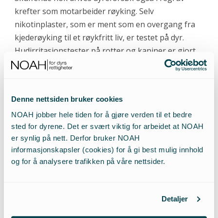
krefter som motarbeider røyking. Selv
nikotinplaster, som er ment som en overgang fra
kjederøyking til et røykfritt liv, er testet på dyr.
Hudirritasjonstester på rotter og kaniner er gjort.
Både Nicotinell og Nicorett er blitt påført huden på
forsøksdyr. Da dosene som oftest er langt større
en det som er aktuelt for menneskelig bruk, er
Denne nettsiden bruker cookies
disse testene ikke mindre ubehagelige og
NOAH jobber hele tiden for å gjøre verden til et bedre
smertefulle enn giftighetstester flest. For eksempel
sted for dyrene. Det er svært viktig for arbeidet at NOAH
oppsummeres følgene av et amerikansk forsøk på
er synlig på nett. Derfor bruker NOAH
kaniner med Nicotinell slik: «akutt hudbetennelse,
informasjonskapsler (cookies) for å gi best mulig innhold
skinnfortykkelse, ødem, blodødem og
og for å analysere trafikken på våre nettsider.
sårdannelse». Samme forsøk konkluderer imidlertid
med at forsøket viste «forskjeller i irritativ respons
overfor plasteret mellom kaninskinn og
Detaljer
menneskeskinn».