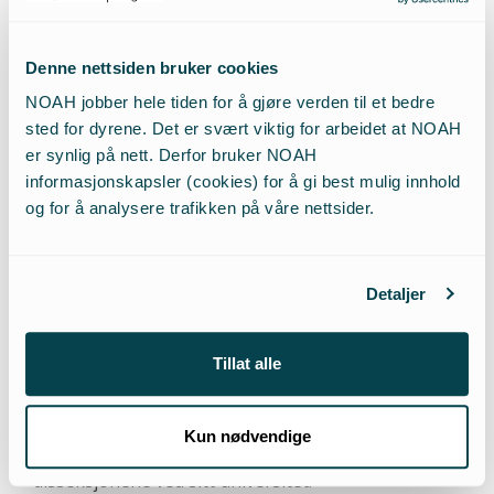
En gruppe japanske veterinærstudenter var blant
kongressdeltagerne som ble inspirert av
Denne nettsiden bruker cookies
foredragene og ikke minst posteren
”Training the
NOAH jobber hele tiden for å gjøre verden til et bedre
Animal Doctor: Caring as a Clinical Skill”. Denne
sted for dyrene. Det er svært viktig for arbeidet at NOAH
posteren satt fokus på at hensyn til og forståelse
er synlig på nett. Derfor bruker NOAH
for dyr i stadig større grad kreves av veterinærer –
informasjonskapsler (cookies) for å gi best mulig innhold
og for å analysere trafikken på våre nettsider.
og hensyntagen og respekt for dyr burde dermed
være ett selvsagt læringsmål. Imidlertid viser det
seg at veterinærstudenter utvikler mindre empati
Detaljer
med fremtidige pasienter gjennom studiet – og en
trolig årsak er nettopp at de tvinges til å skade dyr
ved å bruke dem i forsøk. De japanske studentene
Tillat alle
kjente seg igjen i beskrivelsen av denne konflikten,
og ønsket selv å starte opp et donasjons-program
Kun nødvendige
for for å unngå drap av friske hunder til
disseksjonene ved sitt universitet.