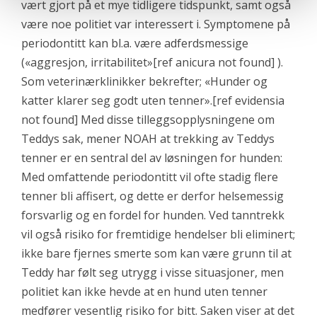
vært gjort på et mye tidligere tidspunkt, samt også
være noe politiet var interessert i. Symptomene på
periodontitt kan bl.a. være adferdsmessige
(«aggresjon, irritabilitet»[ref anicura not found] ).
Som veterinærklinikker bekrefter; «Hunder og
katter klarer seg godt uten tenner».[ref evidensia
not found] Med disse tilleggsopplysningene om
Teddys sak, mener NOAH at trekking av Teddys
tenner er en sentral del av løsningen for hunden:
Med omfattende periodontitt vil ofte stadig flere
tenner bli affisert, og dette er derfor helsemessig
forsvarlig og en fordel for hunden. Ved tanntrekk
vil også risiko for fremtidige hendelser bli eliminert;
ikke bare fjernes smerte som kan være grunn til at
Teddy har følt seg utrygg i visse situasjoner, men
politiet kan ikke hevde at en hund uten tenner
medfører vesentlig risiko for bitt. Saken viser at det