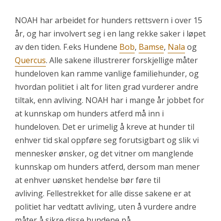
NOAH har arbeidet for hunders rettsvern i over 15
år, og har involvert seg i en lang rekke saker i løpet
av den tiden. F.eks Hundene
Bob
,
Bamse
,
Nala
og
Quercus
. Alle sakene illustrerer forskjellige måter
hundeloven kan ramme vanlige familiehunder, og
hvordan politiet i alt for liten grad vurderer andre
tiltak, enn avliving. NOAH har i mange år jobbet for
at kunnskap om hunders atferd må inn i
hundeloven. Det er urimelig å kreve at hunder til
enhver tid skal oppføre seg forutsigbart og slik vi
mennesker ønsker, og det vitner om manglende
kunnskap om hunders atferd, dersom man mener
at enhver uønsket hendelse bør føre til
avliving. Fellestrekket for alle disse sakene er at
politiet har vedtatt avliving, uten å vurdere andre
måter å sikre disse hundene på.