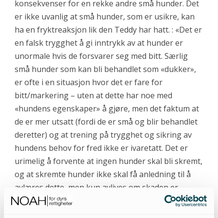
konsekvenser for en rekke andre små hunder. Det
er ikke uvanlig at små hunder, som er usikre, kan
ha en fryktreaksjon lik den Teddy har hatt. : «Det er
en falsk trygghet å gi inntrykk av at hunder er
unormale hvis de forsvarer seg med bitt. Særlig
små hunder som kan bli behandlet som «dukker»,
er ofte i en situasjon hvor det er fare for
bitt/markering – uten at dette har noe med
«hundens egenskaper» å gjøre, men det faktum at
de er mer utsatt (fordi de er små og blir behandlet
deretter) og at trening på trygghet og sikring av
hundens behov for fred ikke er ivaretatt. Det er
urimelig å forvente at ingen hunder skal bli skremt,
og at skremte hunder ikke skal få anledning til å
avlæres dette, men kun avlives om skaden er
skjedd.»