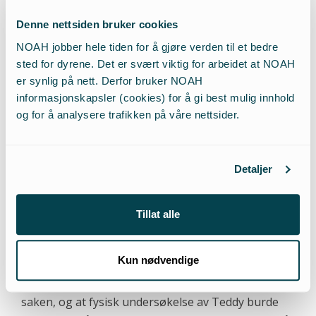
NOAH etterspurte tidlig i desember, da vi fikk vite
Denne nettsiden bruker cookies
om saken, informasjon om Teddys tannhelse, da vi
NOAH jobber hele tiden for å gjøre verden til et bedre
vet at mange småhunder er disponert for å få
sted for dyrene. Det er svært viktig for arbeidet at NOAH
tannproblemer, og dette kan føre til
er synlig på nett. Derfor bruker NOAH
adferdsproblemer grunnet smerte. Hvis en hund
informasjonskapsler (cookies) for å gi best mulig innhold
blir redd for å bli tatt på, og napper, glefser når
og for å analysere trafikken på våre nettsider.
folk er borti hoderegionen, bør det første tiltaket
være en veterinærundersøkelse for å sjekke om
hunden faktisk kan ha vondt. NOAH har nylig fått
Detaljer
informasjon om Teddys tannhelse, og det viser seg
av undersøkelse 14. januar at Teddy har
Tillat alle
omfattende betennelse rundt tennene
(periodontitt), og veterinær anbefalte å trekke 19
Kun nødvendige
tenner. Teddy ble tatt inn av politiet før dette ble
iverksatt. NOAH mener dette er helt sentralt for
saken, og at fysisk undersøkelse av Teddy burde