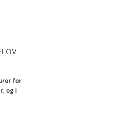
ELOV
urer for
, og i