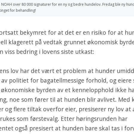
 NOAH over 80 000 signaturer for en ny og bedre hundelov. Fredag ble ny hun
inget for behandling!
rtsatt bekymret for at det er en risiko for at h
eell klagerett på vedtak grunnet økonomisk byrd
n viss bedring i lovens siste utkast:
ns lov har det vært et problem at hunder umidd
g av politiet for bagatellmessige forhold, og eiere
 økonomiske byrden av et kennelopphold ikke har
g, noe som fører til at hunden blir avlivet. Med 
r og flere tiltak overfor eier, presiserer ny lov at 
brukes som førstevalg. Etter høringsrunden har
tet også presisert at hunden bare skal tas i for