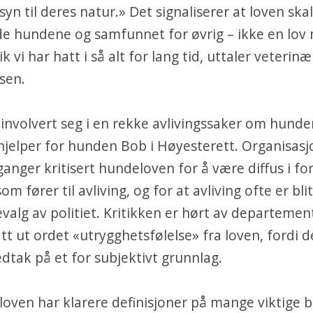
syn til deres natur.» Det signaliserer at loven ska
de hundene og samfunnet for øvrig – ikke en lov
k vi har hatt i så alt for lang tid, uttaler veterin
nsen.
nvolvert seg i en rekke avlivingssaker om hunder
shjelper for hunden Bob i Høyesterett. Organisas
ganger kritisert hundeloven for å være diffus i for
m fører til avliving, og for at avliving ofte er bli
valg av politiet. Kritikken er hørt av departemen
att ut ordet «utrygghetsfølelse» fra loven, fordi d
edtak på et for subjektivt grunnlag.
loven har klarere definisjoner på mange viktige 