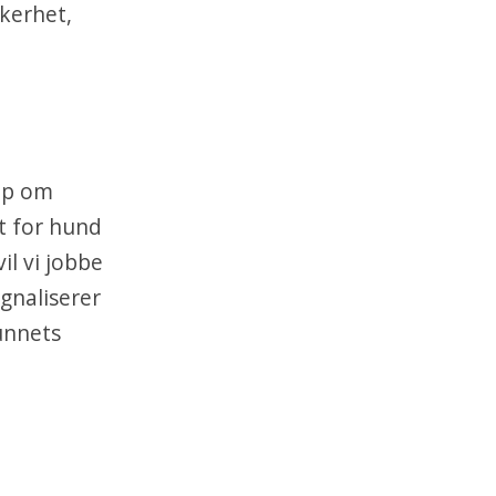
kkerhet,
ap om
t for hund
il vi jobbe
ignaliserer
unnets