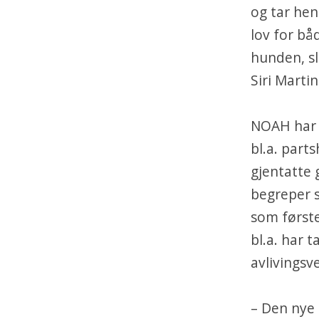
og tar hen
lov for bå
hunden, sli
Siri Marti
NOAH har i
bl.a. part
gjentatte 
begreper so
som første
bl.a. har t
avlivingsv
– Den nye 