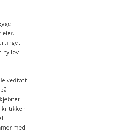
legge
 eier.
ortinget
 ny lov
le vedtatt
 på
skjebner
 kritikken
al
emmer med