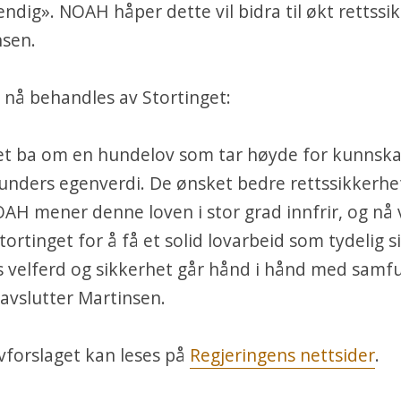
dig». NOAH håper dette vil bidra til økt rettssi
nsen.
 nå behandles av Stortinget:
get ba om en hundelov som tar høyde for kunnsk
unders egenverdi. De ønsket bedre rettssikkerhe
OAH mener denne loven i stor grad innfrir, og nå v
ortinget for å få et solid lovarbeid som tydelig s
s velferd og sikkerhet går hånd i hånd med samf
 avslutter Martinsen.
vforslaget kan leses på
Regjeringens nettsider
.