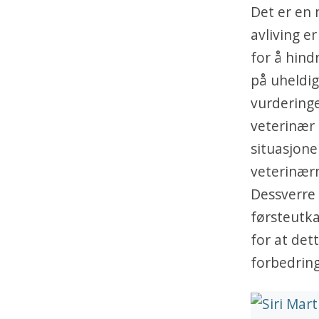
Det er en 
avliving er
for å hind
på uheldig
vurderinge
veterinær 
situasjone
veterinærm
Dessverre 
førsteutka
for at dett
forbedring