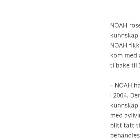
NOAH roser
kunnskap o
NOAH fikk 
kom med a
tilbake til
– NOAH har
i 2004. De
kunnskap o
med avlivi
blitt tatt
behandles