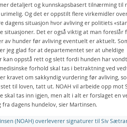
mer detaljert og kunnskapsbasert tilnærming til 
 urimelig. Og det er oppstilt flere virkemidler over
re dagens situasjon hvor avliving er politiets «st
e situasjoner. Det er også viktig at man foreslår 
r av hunder før avliving eventuelt er aktuelt. So
er jeg glad for at departementet ser at uheldige
r kan oppstå rett og slett fordi hunden har vondt
edisinske forhold skal tas i betraktning ved ved
er kravet om sakkyndig vurdering før avliving, so
stet til loven, tatt ut. NOAH vil arbeide opp mot 
e skal tas inn igjen, men alt i alt er forslaget en v
 fra dagens hundelov, sier Martinsen.