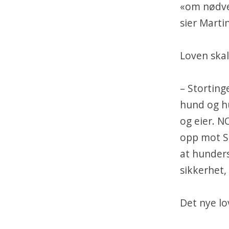
«om nødven
sier Marti
Loven skal
– Stortin
hund og h
og eier. N
opp mot St
at hunder
sikkerhet,
Det nye lo