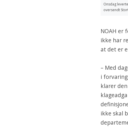
Onsdag leverte
oversendt Stort
NOAH er fo
ikke har r
at det er e
– Med dage
i forvarin
klarer den
klageadgan
definisjone
ikke skal 
departemen