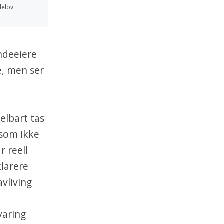
delov
undeeiere
e, men ser
elbart tas
 som ikke
 reell
klarere
avliving
varing