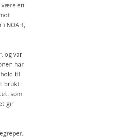
l være en
 mot
ær i NOAH,
, og var
jonen har
hold til
tt brukt
tet, som
et gir
begreper.