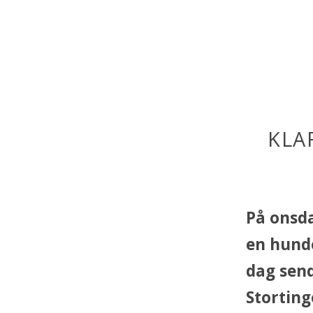
KLA
På onsda
en hunde
dag send
Storting