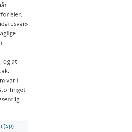
når
for eier,
andardsvar»
faglige
m
, og at
tak.
m var i
Stortinget
esentlig