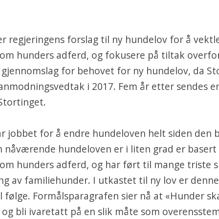
 regjeringens forslag til ny hundelov for å vekt
m hunders adferd, og fokusere på tiltak overfor
gjennomslag for behovet for ny hundelov, da St
nmodningsvedtak i 2017. Fem år etter sendes en
 Stortinget.
 jobbet for å endre hundeloven helt siden den b
n nåværende hundeloven er i liten grad er basert
m hunders adferd, og har ført til mange triste 
ng av familiehunder. I utkastet til ny lov er denne
 til følge. Formålsparagrafen sier nå at «Hunder sk
 og bli ivaretatt på en slik måte som overensst