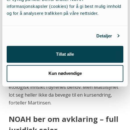
informasjonskapsler (cookies) for å gi best mulig innhold
Disse beskyldningene er tatt fullstendig ut av løse
og for å analysere trafikken på våre nettsider.
luften. Tvert imot Mattilsynets forvridninger
fremførte organisasjonene bekymring om at
dyrevelferden for dyr i omplasseringshjem ville bli
Detaljer
dårligere når de skulle puttes i bur og holdes under
«sterile» forhold istedenfor å kunne leve i et miljø
Tillat alle
som var mest mulig tilnærmet et hjemme-miljø.
Etologiprofessor Bjarne Braastad ved UMB gikk
også ut mot Mattilsynet og støttet opp om
Kun nødvendige
orgnaisasjonenes oppfordring til en større
etologisk innsikt i dyrenes behov. Men Mattilsynet
lot seg heller ikke da bevege til en kursendring,
forteller Martinsen.
NOAH ber om avklaring – full