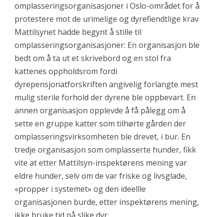
omplasseringsorganisasjoner i Oslo-området for å
protestere mot de urimelige og dyrefiendtlige krav
Mattilsynet hadde begynt å stille til
omplasseringsorganisasjoner: En organisasjon ble
bedt om å ta ut et skrivebord og en stol fra
kattenes oppholdsrom fordi
dyrepensjonatforskriften angivelig forlangte mest
mulig sterile forhold der dyrene ble oppbevart. En
annen organisasjon opplevde å få pålegg om å
sette en gruppe katter som tilhørte gården der
omplasseringsvirksomheten ble drevet, i bur. En
tredje organisasjon som omplasserte hunder, fikk
vite at etter Mattilsyn-inspektørens mening var
eldre hunder, selv om de var friske og livsglade,
«propper i systemet» og den ideellle
organisasjonen burde, etter inspektørens mening,
ikke bruke tid på slike dyr.