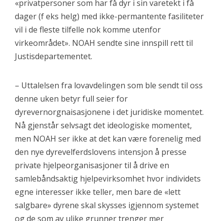
«privatpersoner som har få dyr i sin varetekt i få
dager (f eks helg) med ikke-permantente fasiliteter
vil i de fleste tilfelle nok komme utenfor
virkeområdet». NOAH sendte sine innspill rett til
Justisdepartementet.
– Uttalelsen fra lovavdelingen som ble sendt til oss
denne uken betyr full seier for
dyrevernorgnaisasjonene i det juridiske momentet.
Nå gjenstår selvsagt det ideologiske momentet,
men NOAH ser ikke at det kan være forenelig med
den nye dyrevelferdslovens intensjon å presse
private hjelpeorganisasjoner til å drive en
samlebåndsaktig hjelpevirksomhet hvor individets
egne interesser ikke teller, men bare de «lett
salgbare» dyrene skal skysses igjennom systemet
og de som av ulike grunner trenger mer