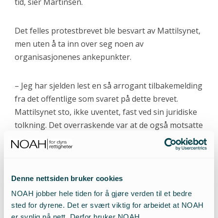
tid, sier Martinsen.
Det felles protestbrevet ble besvart av Mattilsynet,
men uten å ta inn over seg noen av
organisasjonenes ankepunkter.
– Jeg har sjelden lest en så arrogant tilbakemelding
fra det offentlige som svaret på dette brevet.
Mattilsynet sto, ikke uventet, fast ved sin juridiske
tolkning. Det overraskende var at de også motsatte
seg en uhildet vurdering fra Lovavdelingen. Videre
inneholdt brevet ærekrenkende fraser som at
«ideologi er ingen unnskyldning for dårlig
dyrevelferd» og «mange dyrevernere har en
Denne nettsiden bruker cookies
ideologi som synes å innebære at dyrets liv er mer
NOAH jobber hele tiden for å gjøre verden til et bedre
verdt enn dyrets velferd».
sted for dyrene. Det er svært viktig for arbeidet at NOAH
er synlig på nett. Derfor bruker NOAH