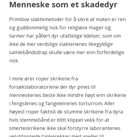
Menneske som et skadedyr
Primitive slaktemetoder for å sikre at maten er ren
og guddommelig nok for religiøse mager og
tarmer har påført dyr ufattelige lidelser, som om
ikke de mer verdslige slakterienes likegyldige
samlebåndsdrap skulle være mer enn forferdelige
nok.
I mine ører roper skrikene fra
forsøkslaboratoriene der dyr pines til
menneskenes beste ikke mindre høyt enn skrikene
i fengslenes og fangeleirenes torturrom. Aller
høyest roper faktisk de stumme skrikene fra dyra
hvis stemmebånd er blitt klippet vekk for at
smerteskrikene ikke skal forstyrre laborantenes
velutdannede tankerekker med apeller til