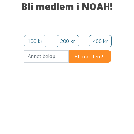
Bli medlem i NOAH!
100 kr
200 kr
400 kr
Annet beløp