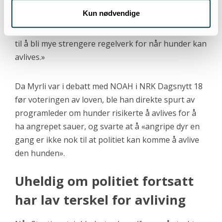
unntakstilfeller at en må gå til et så drastisk skritt
Kun nødvendige
som å avlive en hund, men det vil kunne være
nødvendig i helt spesielle tilfeller. (…) Det kommer
til å bli mye strengere regelverk for når hunder kan
avlives.»
Da Myrli var i debatt med NOAH i NRK Dagsnytt 18
før voteringen av loven, ble han direkte spurt av
programleder om hunder risikerte å avlives for å
ha angrepet sauer, og svarte at å «angripe dyr en
gang er ikke nok til at politiet kan komme å avlive
den hunden».
Uheldig om politiet fortsatt
har lav terskel for avliving