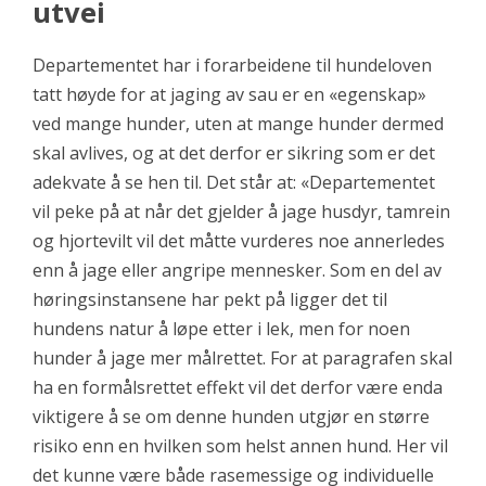
utvei
Departementet har i forarbeidene til hundeloven
tatt høyde for at jaging av sau er en «egenskap»
ved mange hunder, uten at mange hunder dermed
skal avlives, og at det derfor er sikring som er det
adekvate å se hen til. Det står at: «Departementet
vil peke på at når det gjelder å jage husdyr, tamrein
og hjortevilt vil det måtte vurderes noe annerledes
enn å jage eller angripe mennesker. Som en del av
høringsinstansene har pekt på ligger det til
hundens natur å løpe etter i lek, men for noen
hunder å jage mer målrettet. For at paragrafen skal
ha en formålsrettet effekt vil det derfor være enda
viktigere å se om denne hunden utgjør en større
risiko enn en hvilken som helst annen hund. Her vil
det kunne være både rasemessige og individuelle