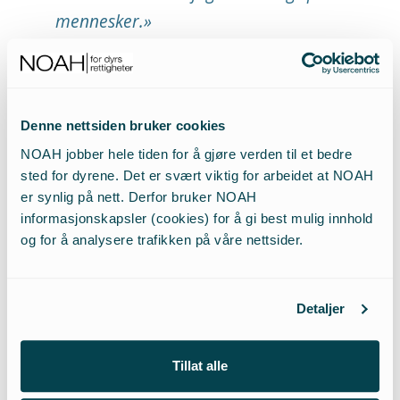
mennesker.»
Det ble gjort sterke føringer om «avliving av hund
skal skje i svært spesielle tilfeller» og «avliving skal
være aller siste utvei» i stortingsdebatten om ny
Denne nettsiden bruker cookies
hundelov av 24.mai
NOAH jobber hele tiden for å gjøre verden til et bedre
2022, som i en eventuell rettssak om den nye loven
sted for dyrene. Det er svært viktig for arbeidet at NOAH
blir å anse som viktige forarbeider. I debatten
er synlig på nett. Derfor bruker NOAH
uttalte saksordfører Sverre Myrli fra
informasjonskapsler (cookies) for å gi best mulig innhold
Arbeiderpartiet: «La meg understreke: Det er ikke
og for å analysere trafikken på våre nettsider.
bestandig slik at det er hunden som er skyldig når
det blir konflikter mot andre deler av samfunnet.
(…) Jeg vil understreke at avliving av hund skal skje i
Detaljer
svært spesielle tilfeller, det skal være siste
mulighet. Derfor strammer vi nå inn regelverket
Tillat alle
med den nye loven og presiserer at det er i